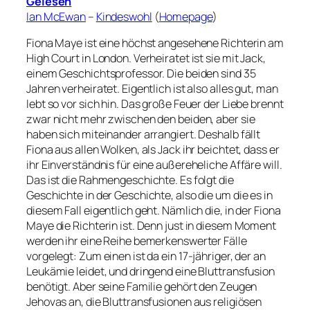
Gelesen
Ian McEwan
–
Kindeswohl
(
Homepage
)
Fiona Maye ist eine höchst angesehene Richterin am
High Court in London. Verheiratet ist sie mit Jack,
einem Geschichtsprofessor. Die beiden sind 35
Jahren verheiratet. Eigentlich ist also alles gut, man
lebt so vor sich hin. Das große Feuer der Liebe brennt
zwar nicht mehr zwischen den beiden, aber sie
haben sich miteinander arrangiert. Deshalb fällt
Fiona aus allen Wolken, als Jack ihr beichtet, dass er
ihr Einverständnis für eine außereheliche Affäre will.
Das ist die Rahmengeschichte. Es folgt die
Geschichte in der Geschichte, also die um die es in
diesem Fall eigentlich geht. Nämlich die, in der Fiona
Maye die Richterin ist. Denn just in diesem Moment
werden ihr eine Reihe bemerkenswerter Fälle
vorgelegt: Zum einen ist da ein 17-jähriger, der an
Leukämie leidet, und dringend eine Bluttransfusion
benötigt. Aber seine Familie gehört den Zeugen
Jehovas an, die Bluttransfusionen aus religiösen