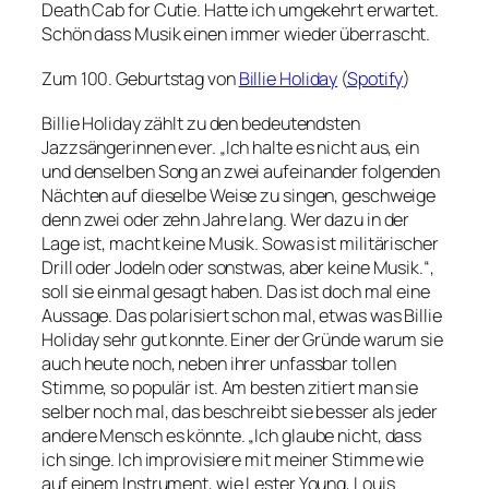
Death Cab for Cutie. Hatte ich umgekehrt erwartet.
Schön dass Musik einen immer wieder überrascht.
Zum 100. Geburtstag von
Billie Holiday
(
Spotify
)
Billie Holiday zählt zu den bedeutendsten
Jazzsängerinnen ever. „Ich halte es nicht aus, ein
und denselben Song an zwei aufeinander folgenden
Nächten auf dieselbe Weise zu singen, geschweige
denn zwei oder zehn Jahre lang. Wer dazu in der
Lage ist, macht keine Musik. Sowas ist militärischer
Drill oder Jodeln oder sonstwas, aber keine Musik.“,
soll sie einmal gesagt haben. Das ist doch mal eine
Aussage. Das polarisiert schon mal, etwas was Billie
Holiday sehr gut konnte. Einer der Gründe warum sie
auch heute noch, neben ihrer unfassbar tollen
Stimme, so populär ist. Am besten zitiert man sie
selber noch mal, das beschreibt sie besser als jeder
andere Mensch es könnte. „Ich glaube nicht, dass
ich singe. Ich improvisiere mit meiner Stimme wie
auf einem Instrument, wie Lester Young, Louis