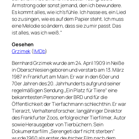
Armstrong oder sonst jemand, den ich bewundere.
Es kommt alles, wie ich’s fühle. Ich hasse es, ein Lied
so zu singen, wie es auf dem Papier steht. Ich muss
eine Melodie so ändern, dass sie zu mir passt. Das
ist alles, was ich weiß.“
Gesehen
Grzimek
(
IMDb
)
Bernhard Grzimek wurde am 24. April 1909 in Neiße
in Oberschlesien geboren und verstarb am 13. März
1987 in Frankfurt am Main. Er war in den 60er und
70er Jahren des 20. Jahrhunderts aufgrund seiner
regelmäßigen Sendung „Ein Platz für Tiere“ eine
bekanntesten Personen der BRD und für die
Öffentlichkeit der Tierfachmann schlechthin. Er war
Tierarzt, Verhaltensforscher, langjähriger Direktor
des Frankfurter Zoos, erfolgreicher Tierfilmer, Autor
sowie Herausgeber von Tierbüchern. Sein
Dokumentarfilm „Serengeti darf nicht sterben“
wurde 1960 als erster deutscher Film nach dem