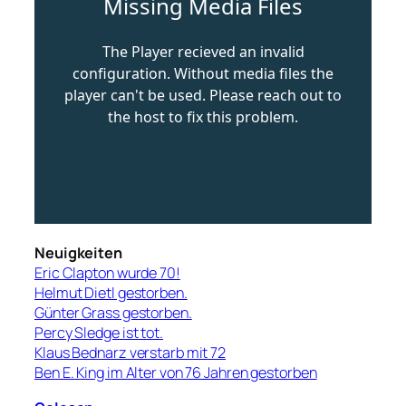
Neuigkeiten
Eric Clapton wurde 70!
Helmut Dietl gestorben.
Günter Grass gestorben.
Percy Sledge ist tot.
Klaus Bednarz verstarb mit 72
Ben E. King im Alter von 76 Jahren gestorben