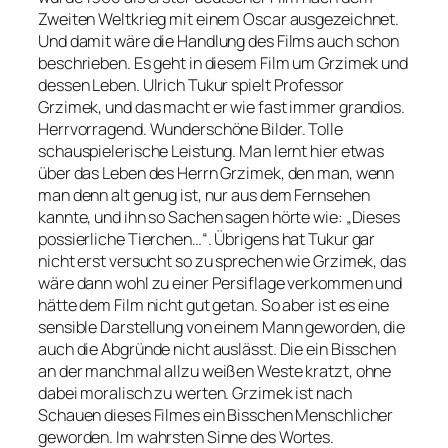
Zweiten Weltkrieg mit einem Oscar ausgezeichnet.
Und damit wäre die Handlung des Films auch schon
beschrieben. Es geht in diesem Film um Grzimek und
dessen Leben. Ulrich Tukur spielt Professor
Grzimek, und das macht er wie fast immer grandios.
Herrvorragend. Wunderschöne Bilder. Tolle
schauspielerische Leistung. Man lernt hier etwas
über das Leben des Herrn Grzimek, den man, wenn
man denn alt genug ist, nur aus dem Fernsehen
kannte, und ihn so Sachen sagen hörte wie: „Dieses
possierliche Tierchen…“. Übrigens hat Tukur gar
nicht erst versucht so zu sprechen wie Grzimek, das
wäre dann wohl zu einer Persiflage verkommen und
hätte dem Film nicht gut getan. So aber ist es eine
sensible Darstellung von einem Mann geworden, die
auch die Abgründe nicht auslässt. Die ein Bisschen
an der manchmal allzu weißen Weste kratzt, ohne
dabei moralisch zu werten. Grzimek ist nach
Schauen dieses Filmes ein Bisschen Menschlicher
geworden. Im wahrsten Sinne des Wortes.