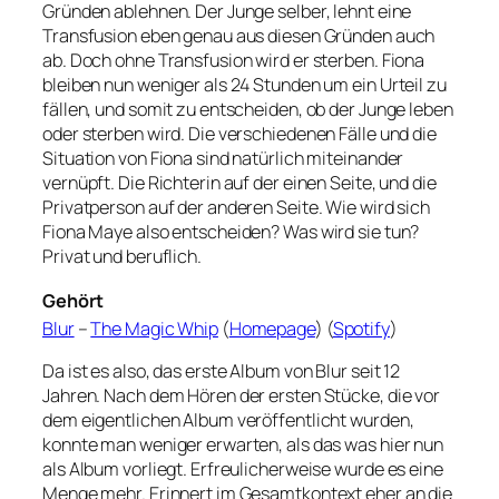
Gründen ablehnen. Der Junge selber, lehnt eine
Transfusion eben genau aus diesen Gründen auch
ab. Doch ohne Transfusion wird er sterben. Fiona
bleiben nun weniger als 24 Stunden um ein Urteil zu
fällen, und somit zu entscheiden, ob der Junge leben
oder sterben wird. Die verschiedenen Fälle und die
Situation von Fiona sind natürlich miteinander
vernüpft. Die Richterin auf der einen Seite, und die
Privatperson auf der anderen Seite. Wie wird sich
Fiona Maye also entscheiden? Was wird sie tun?
Privat und beruflich.
Gehört
Blur
–
The Magic Whip
(
Homepage
) (
Spotify
)
Da ist es also, das erste Album von Blur seit 12
Jahren. Nach dem Hören der ersten Stücke, die vor
dem eigentlichen Album veröffentlicht wurden,
konnte man weniger erwarten, als das was hier nun
als Album vorliegt. Erfreulicherweise wurde es eine
Menge mehr. Erinnert im Gesamtkontext eher an die