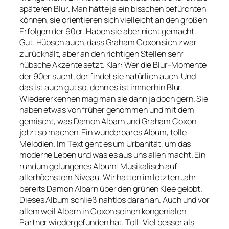
späteren Blur. Man hätte ja ein bisschen befürchten
können, sie orientieren sich vielleicht an den großen
Erfolgen der 90er. Haben sie aber nicht gemacht.
Gut. Hübsch auch, dass Graham Coxon sich zwar
zurückhält, aber an den richtigen Stellen sehr
hübsche Akzente setzt. Klar: Wer die Blur-Momente
der 90er sucht, der findet sie natürlich auch. Und
das ist auch gut so, denn es ist immerhin Blur.
Wiedererkennen mag man sie dann ja doch gern. Sie
haben etwas von früher genommen und mit dem
gemischt, was Damon Albarn und Graham Coxon
jetzt so machen. Ein wunderbares Album, tolle
Melodien. Im Text geht es um Urbanität, um das
moderne Leben und was es aus uns allen macht. Ein
rundum gelungenes Album! Musikalisch auf
allerhöchstem Niveau. Wir hatten im letzten Jahr
bereits Damon Albarn über den grünen Klee gelobt.
Dieses Album schließ nahtlos daran an. Auch und vor
allem weil Albarn in Coxon seinen kongenialen
Partner wiedergefunden hat. Toll! Viel besser als