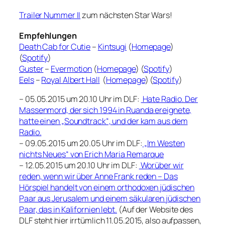
Trailer Nummer II
zum nächsten Star Wars!
Empfehlungen
Death Cab for Cutie
–
Kintsugi
(
Homepage
)
(
Spotify
)
Guster
–
Evermotion
(
Homepage
) (
Spotify
)
Eels
–
Royal Albert Hall
(
Homepage
) (
Spotify
)
– 05.05.2015 um 20.10 Uhr im DLF:
Hate Radio. Der
Massenmord, der sich 1994 in Ruanda ereignete,
hatte einen „Soundtrack“, und der kam aus dem
Radio.
– 09.05.2015 um 20.05 Uhr im DLF:
„Im Westen
nichts Neues“ von Erich Maria Remarque
– 12.05.2015 um 20.10 Uhr im DLF:
Worüber wir
reden, wenn wir über Anne Frank reden – Das
Hörspiel handelt von einem orthodoxen jüdischen
Paar aus Jerusalem und einem säkularen jüdischen
Paar, das in Kalifornien lebt.
(Auf der Website des
DLF steht hier irrtümlich 11.05.2015, also aufpassen,