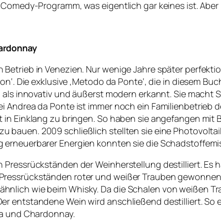
 Comedy-Programm, was eigentlich gar keines ist. Aber 
hardonnay
Betrieb in Venezien. Nur wenige Jahre später perfektio
ion‘. Die exklusive ‚Metodo da Ponte‘, die in diesem B
d als innovativ und äußerst modern erkannt. Sie macht 
 Andrea da Ponte ist immer noch ein Familienbetrieb der
 in Einklang zu bringen. So haben sie angefangen mit 
bauen. 2009 schließlich stellten sie eine Photovoltaik
 erneuerbarer Energien konnten sie die Schadstoffemi
 Pressrückständen der Weinherstellung destilliert. Es 
Pressrückständen roter und weißer Trauben gewonnen
hnlich wie beim Whisky. Da die Schalen von weißen Tr
er entstandene Wein wird anschließend destilliert. So
ia und Chardonnay.