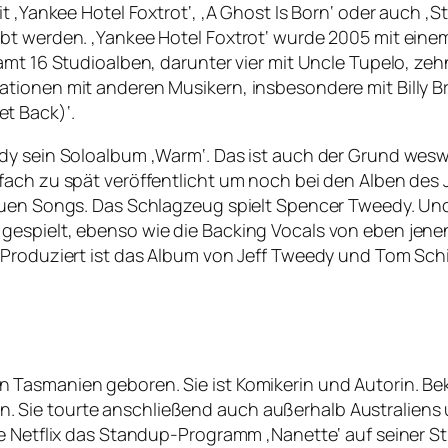
t ‚Yankee Hotel Foxtrot‘, ‚A Ghost Is Born‘ oder auch ‚S
bt werden. ‚Yankee Hotel Foxtrot‘ wurde 2005 mit eine
amt 16 Studioalben, darunter vier mit Uncle Tupelo, zeh
tionen mit anderen Musikern, insbesondere mit Billy B
t Back)‘.
dy sein Soloalbum ‚Warm‘. Das ist auch der Grund wesw
ach zu spät veröffentlicht um noch bei den Alben des J
uen Songs. Das Schlagzeug spielt Spencer Tweedy. Und a
gespielt, ebenso wie die Backing Vocals von eben jene
 Produziert ist das Album von Jeff Tweedy und Tom Schi
Tasmanien geboren. Sie ist Komikerin und Autorin. Bek
 Sie tourte anschließend auch außerhalb Australiens 
te Netflix das Standup-Programm ‚Nanette‘ auf seiner 