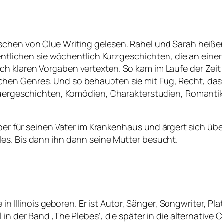
schen von Clue Writing gelesen. Rahel und Sarah heiße
ffentlichen sie wöchentlich Kurzgeschichten, die an ein
ch klaren Vorgaben vertexten. So kam im Laufe der Zei
hen Genres. Und so behaupten sie mit Fug, Recht, das
euergeschichten, Komödien, Charakterstudien, Romantik, 
Leber für seinen Vater im Krankenhaus und ärgert sich 
es. Bis dann ihn dann seine Mutter besucht.
le in Illinois geboren. Er ist Autor, Sänger, Songwriter
 in der Band ‚The Plebes‘, die später in die alternativ