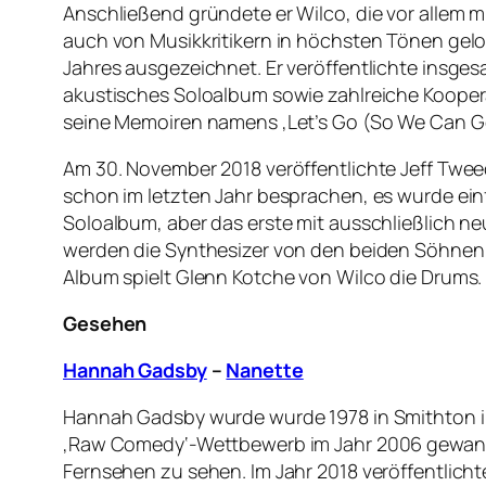
Anschließend gründete er Wilco, die vor allem mi
auch von Musikkritikern in höchsten Tönen gelo
Jahres ausgezeichnet. Er veröffentlichte insges
akustisches Soloalbum sowie zahlreiche Koopera
seine Memoiren namens ‚Let’s Go (So We Can Ge
Am 30. November 2018 veröffentlichte Jeff Twee
schon im letzten Jahr besprachen, es wurde einf
Soloalbum, aber das erste mit ausschließlich ne
werden die Synthesizer von den beiden Söhnen 
Album spielt Glenn Kotche von Wilco die Drums.
Gesehen
Hannah Gadsby
–
Nanette
Hannah Gadsby wurde wurde 1978 in Smithton in 
‚Raw Comedy‘-Wettbewerb im Jahr 2006 gewann.
Fernsehen zu sehen. Im Jahr 2018 veröffentlich