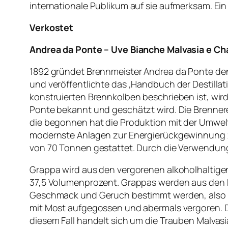
internationale Publikum auf sie aufmerksam. Ein
Verkostet
Andrea da Ponte – Uve Bianche Malvasia e C
1892 gründet Brennmeister Andrea da Ponte den 
und veröffentlichte das ‚Handbuch der Destillat
konstruierten Brennkolben beschrieben ist, wir
Ponte bekannt und geschätzt wird. Die Brennerei
die begonnen hat die Produktion mit der Umwelt
modernste Anlagen zur Energierückgewinnung zu 
von 70 Tonnen gestattet. Durch die Verwendung
Grappa wird aus den vergorenen alkoholhaltigen
37,5 Volumenprozent. Grappas werden aus den 
Geschmack und Geruch bestimmt werden, also ä
mit Most aufgegossen und abermals vergoren. D
diesem Fall handelt sich um die Trauben Malvas