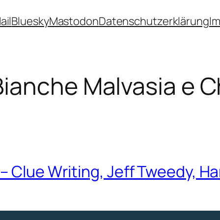
ail
Bluesky
Mastodon
Datenschutzerklärung
I
Bianche Malvasia e 
 – Clue Writing, Jeff Tweedy, 