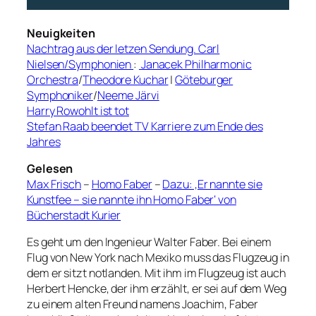
Neuigkeiten
Nachtrag aus der letzen Sendung. Carl
Nielsen/Symphonien
:
Janacek Philharmonic
Orchestra
/
Theodore Kuchar
|
Göteburger
Symphoniker
/
Neeme Järvi
Harry Rowohlt ist tot
Stefan Raab beendet TV Karriere zum Ende des
Jahres
Gelesen
Max Frisch
–
Homo Faber
–
Dazu: ‚Er nannte sie
Kunstfee – sie nannte ihn Homo Faber‘ von
Bücherstadt Kurier
Es geht um den Ingenieur Walter Faber. Bei einem
Flug von New York nach Mexiko muss das Flugzeug in
dem er sitzt notlanden. Mit ihm im Flugzeug ist auch
Herbert Hencke, der ihm erzählt, er sei auf dem Weg
zu einem alten Freund namens Joachim, Faber