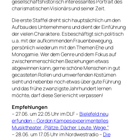
gesellschaftshistorisch interessantes Portrait des
charismatischen Visionärs und seiner Zeit.
Die erste Staffel dreht sich hauptsächlich um den
Aufbau des Unternehmens und dient der Einführung
der vielen Charaktere. Es beschäftigt sich politisch
u.a. mit der aufkommenden Frauenbewegung,
persönlich wiederum mit den Themen Ehe und
Monogamie. Wer dem Genre und dem Fokus auf
zwischenmenschlichen Beziehungen etwas
abgewinnen kann, gerne schöne Menschen in gut
gecasteten Rollen und umwerfenden Kostümen
sieht und nebenbei noch etwas über gute Führung
und das frühe zwanzigste Jahrhundert lernen
möchte, darf diese Serie nicht verpassen!
Empfehlungen
– 27.06. um 22.05 Uhr im DLF –
Bielefeld neu
erfunden – Gordon Kampes experimentelles
Musiktheater „Plätze. Dächer. Leute. Wege.“
– 28.06. um 17.05 Uhr im Nordwestradio –
Die