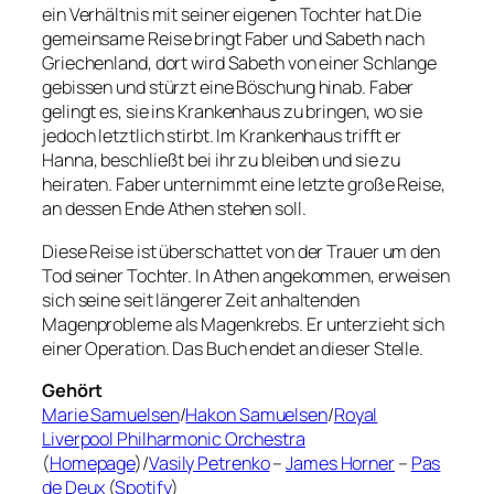
ein Verhältnis mit seiner eigenen Tochter hat.Die
gemeinsame Reise bringt Faber und Sabeth nach
Griechenland, dort wird Sabeth von einer Schlange
gebissen und stürzt eine Böschung hinab. Faber
gelingt es, sie ins Krankenhaus zu bringen, wo sie
jedoch letztlich stirbt. Im Krankenhaus trifft er
Hanna, beschließt bei ihr zu bleiben und sie zu
heiraten. Faber unternimmt eine letzte große Reise,
an dessen Ende Athen stehen soll.
Diese Reise ist überschattet von der Trauer um den
Tod seiner Tochter. In Athen angekommen, erweisen
sich seine seit längerer Zeit anhaltenden
Magenprobleme als Magenkrebs. Er unterzieht sich
einer Operation. Das Buch endet an dieser Stelle.
Gehört
Marie Samuelsen
/
Hakon Samuelsen
/
Royal
Liverpool Philharmonic Orchestra
(
Homepage
)/
Vasily Petrenko
–
James Horner
–
Pas
de Deux
(
Spotify
)