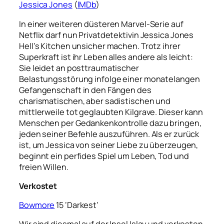
Jessica Jones
(
IMDb
)
In einer weiteren düsteren Marvel-Serie auf
Netflix darf nun Privatdetektivin Jessica Jones
Hell’s Kitchen unsicher machen. Trotz ihrer
Superkraft ist ihr Leben alles andere als leicht:
Sie leidet an posttraumatischer
Belastungsstörung infolge einer monatelangen
Gefangenschaft in den Fängen des
charismatischen, aber sadistischen und
mittlerweile tot geglaubten Kilgrave. Dieser kann
Menschen per Gedankenkontrolle dazu bringen,
jeden seiner Befehle auszuführen. Als er zurück
ist, um Jessica von seiner Liebe zu überzeugen,
beginnt ein perfides Spiel um Leben, Tod und
freien Willen.
Verkostet
Bowmore
15 ‘Darkest’