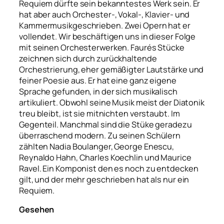
Requiem dürfte sein bekanntestes Werk sein. Er
hat aber auch Orchester-, Vokal-, Klavier- und
Kammermusikgeschrieben. Zwei Opern hat er
vollendet. Wir beschäftigen uns in dieser Folge
mit seinen Orchesterwerken. Faurés Stücke
zeichnen sich durch zurückhaltende
Orchestrierung, eher gemäßigter Lautstärke und
feiner Poesie aus. Er hat eine ganz eigene
Sprache gefunden, in der sich musikalisch
artikuliert. Obwohl seine Musik meist der Diatonik
treu bleibt, ist sie mitnichten verstaubt. Im
Gegenteil. Manchmal sind die Stüke geradezu
überraschend modern. Zu seinen Schülern
zählten Nadia Boulanger, George Enescu,
Reynaldo Hahn, Charles Koechlin und Maurice
Ravel. Ein Komponist den es noch zu entdecken
gilt, und der mehr geschrieben hat als nur ein
Requiem.
Gesehen