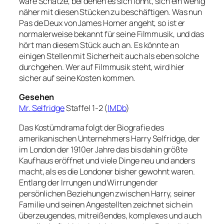
ware Schätze, bei denen es sich lohnt, sich ein wenig
näher mit diesen Stücken zu beschäftigen. Was nun
Pas de Deux von James Horner angeht, so ist er
normalerweise bekannt für seine Filmmusik, und das
hört man diesem Stück auch an. Es könnte an
einigen Stellen mit Sicherheit auch als eben solche
durchgehen. Wer auf Filmmusik steht, wird hier
sicher auf seine Kosten kommen.
Gesehen
Mr. Selfridge
Staffel 1-2 (
IMDb
)
Das Kostümdrama folgt der Biografie des
amerikanischen Unternehmers Harry Selfridge, der
im London der 1910er Jahre das bis dahin größte
Kaufhaus eröffnet und viele Dinge neu und anders
macht, als es die Londoner bisher gewohnt waren.
Entlang der Irrungen und Wirrungen der
persönlichen Beziehungen zwischen Harry, seiner
Familie und seinen Angestellten zeichnet sich ein
überzeugendes, mitreißendes, komplexes und auch