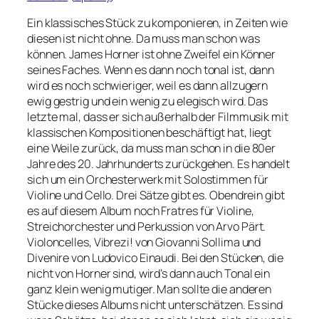
Ein klassisches Stück zu komponieren, in Zeiten wie
diesen ist nicht ohne. Da muss man schon was
können. James Horner ist ohne Zweifel ein Könner
seines Faches. Wenn es dann noch tonal ist, dann
wird es noch schwieriger, weil es dann allzugern
ewig gestrig und ein wenig zu elegisch wird. Das
letzte mal, dass er sich außerhalb der Filmmusik mit
klassischen Kompositionen beschäftigt hat, liegt
eine Weile zurück, da muss man schon in die 80er
Jahre des 20. Jahrhunderts zurückgehen. Es handelt
sich um ein Orchesterwerk mit Solostimmen für
Violine und Cello. Drei Sätze gibt es. Obendrein gibt
es auf diesem Album noch Fratres für Violine,
Streichorchester und Perkussion von Arvo Pärt.
Violoncelles, Vibrezi! von Giovanni Sollima und
Divenire von Ludovico Einaudi. Bei den Stücken, die
nicht von Horner sind, wird’s dann auch Tonal ein
ganz klein wenig mutiger. Man sollte die anderen
Stücke dieses Albums nicht unterschätzen. Es sind