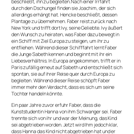
beschließt, ihn zu begleiten.Nach einer Irrfahrt
durch den Dschungel finden sie Joachim, der sich
allerdings erhängt hat. Hencke beschließt, dessen
Plantage zu übernehmen. Faber reist zurück nach
New York und trifft dort Ivy, seine Geliebte. Ivy äußert
den Wunsch zu heiraten, was Faber dazu bewegt in
ein Schiff mit Ziel Europa zu steigen, um ihr zu
entfliehen. Während dieser Schifffahrt lernt Faber
die Junge Sabeth kennen und beginnt mit ihr ein
Liebesverhältnis. In Europa angekommen, trifft er in
Paris zufällig erneut auf Sabeth und entschließt sich
spontan, sie auf ihrer Reise quer durch Europa zu
begleiten. Während dieser Reise schöpft Faber
immer mehr den Verdacht, dass es sich um seine
Tochter handeln könnte.
Ein paar Jahre zuvor erfuhr Faber, dass die
Kunststudentin Hanna von ihm Schwanger sei. Faber
trennte sich von ihr und war der Meinung, das Kind
sei abgetrieben worden. Jetzt wird Ihm jedoch klar,
dass Hanna das Kind nicht abgetrieben hat und er