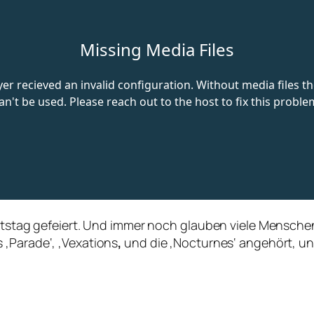
urtstag gefeiert. Und immer noch glauben viele Menschen,
 ‚Parade‘, ‚Vexations
‚
und die ‚Nocturnes‘ angehört, un