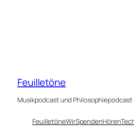
Feuilletöne
Musikpodcast und Philosophiepodcast
Feuilletöne
Wir
Spenden
Hören
Tec