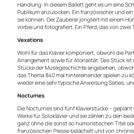
Handlung: In diesem Ballett geht es um eine Sch
Publikum anzulocken. Ein französischer und ein
sie können: Der Zauberer jongliert mit einem H
vorbei und fotografiert. Ein Pferd, das von zwei
Vexations
Wohl für das Klavier komponiert, obwohl die Parti
Arrangement sowie für Atonalität. Das Stück ist
Stücke der Musikgeschichte angesehen, obwohl d
das Thema 840 mal hintereinander spielen zu kön
wieder eine sehr typische Anweisung Saties, und
Nocturnes
Die Nocturnes sind fünf Klavierstücke – geplant
Werke für Soloklavier und sie zählen zu den be
ganz ohne die sonst so humoristischen Titel ode
französischen Presse belächelt und von chronisch