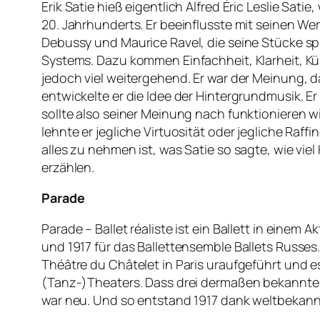
Erik Satie hieß eigentlich Alfred Éric Leslie Sat
20. Jahrhunderts. Er beeinflusste mit seinen W
Debussy und Maurice Ravel, die seine Stücke sp
Systems. Dazu kommen Einfachheit, Klarheit, Kürz
jedoch viel weitergehend. Er war der Meinung, d
entwickelte er die Idee der Hintergrundmusik. E
sollte also seiner Meinung nach funktionieren wi
lehnte er jegliche Virtuosität oder jegliche Raff
alles zu nehmen ist, was Satie so sagte, wie vi
erzählen.
Parade
Parade – Ballet réaliste ist ein Ballett in eine
und 1917 für das Ballettensemble Ballets Russe
Théâtre du Châtelet in Paris uraufgeführt und 
(Tanz-)Theaters. Dass drei dermaßen bekannte
war neu. Und so entstand 1917 dank weltbekannt