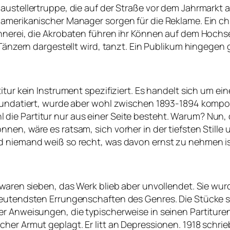
austellertruppe, die auf der Straße vor dem Jahrmarkt
 amerikanischer Manager sorgen für die Reklame. Ein c
ühnerei, die Akrobaten führen ihr Können auf dem Hoch
 Tänzern dargestellt wird, tanzt. Ein Publikum hingegen
tur kein Instrument spezifiziert. Es handelt sich um ein
 undatiert, wurde aber wohl zwischen 1893-1894 komponi
ie Partitur nur aus einer Seite besteht. Warum? Nun, d
nen, wäre es ratsam, sich vorher in der tiefsten Stille
 niemand weiß so recht, was davon ernst zu nehmen ist u
 waren sieben, das Werk blieb aber unvollendet. Sie wur
deutendsten Errungenschaften des Genres. Die Stücke si
r Anweisungen, die typischerweise in seinen Partituren
er Armut geplagt. Er litt an Depressionen. 1918 schrieb