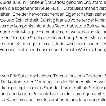
ie, wurde 1866 in Honfleur (Calvados) geboren und starb 
erken die sogenannte Neue Musik. Erste Bekanntheit ver
ielten. Eine der hervorstechenden Eigenschaften seiner
e und Schlichtheit. Somit gilt er als Vorreiter der Min
ass der Komponist nicht das Recht habe, „die Zeit sein
r nannte sie Musique d’ameublement, was etwa so viel 
e ein Tisch, ein Stuhl oder ein Vorhang. Sprich: Musik s
inesse ab. Satie sagte einmal: „Jeder wird Ihnen sagen, ic
el Humor er hatte, und dass er auch ernste Werke schrieb
m Akt von Erik Satie, nach einem Thema von Jean Cocteau.
s. Die Kostüme, den Vorhang und das Bühnenbild entwarf
es kam prompt zu einen Skandal. Parade gilt als Schlü
 und anerkannte Persönlichkeiten der damaligen Zeit 
er Künstlern und ihrer Inspirationen und Ideen ein kol