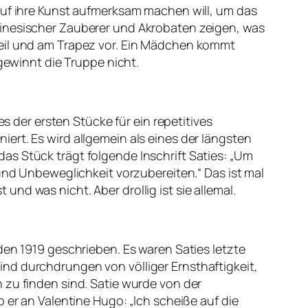
 auf ihre Kunst aufmerksam machen will, um das
hinesischer Zauberer und Akrobaten zeigen, was
seil und am Trapez vor. Ein Mädchen kommt
 gewinnt die Truppe nicht.
es der ersten Stücke für ein repetitives
ert. Es wird allgemein als eines der längsten
as Stück trägt folgende Inschrift Saties: „Um
 und Unbeweglichkeit vorzubereiten.“ Das ist mal
nd was nicht. Aber drollig ist sie allemal.
den 1919 geschrieben. Es waren Saties letzte
nd durchdrungen von völliger Ernsthaftigkeit,
 zu finden sind. Satie wurde von der
 er an Valentine Hugo: „Ich scheiße auf die