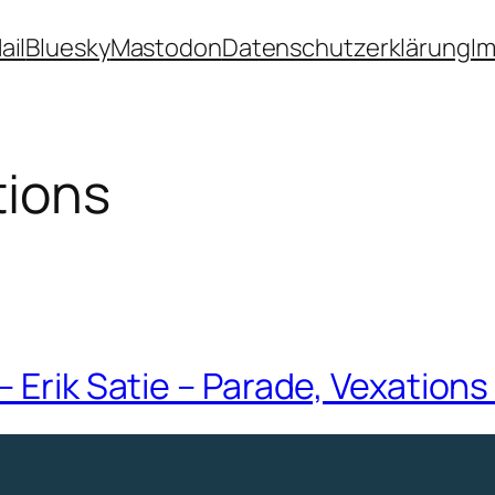
ail
Bluesky
Mastodon
Datenschutzerklärung
I
tions
– Erik Satie – Parade, Vexation