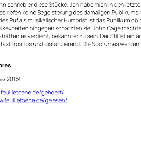
nn schrieb er diese Stücke. „Ich habe mich in den letzte
nes riefen keine Begeisterung des damaligen Publikums 
ties Ruf als musikalischer Humorist ist das Publikum o
ikexperten hingegen schätzten sie. John Cage machte 
ätten es verdient, bekannter zu sein. Der Stil ist ein a
t fast trostlos und distanzierend. Die Nocturnes werde
hres
es 2016!
.feuilletoene.de/gehoert/
w.feuilletoene.de/gelesen/