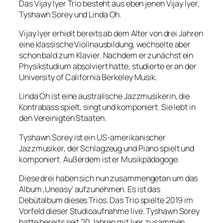
Das Vijay Iyer Trio besteht aus eben jenen Vijay Iyer,
Tyshawn Sorey und Linda Oh.
Vijay Iyer erhielt bereits ab dem Alter von drei Jahren
eine klassische Violinausbildung, wechselte aber
schon bald zum Klavier. Nachdem er zunächst ein
Physikstudium absolviert hatte, studierte er an der
University of California Berkeley Musik.
Linda Oh ist eine australische Jazzmusikerin, die
Kontrabass spielt, singt und komponiert. Sie lebt in
den Vereinigten Staaten.
Tyshawn Sorey ist ein US-amerikanischer
Jazzmusiker, der Schlagzeug und Piano spielt und
komponiert. Außerdem ist er Musikpädagoge.
Diese drei haben sich nun zusammengetan um das
Album ‚Uneasy‘ aufzunehmen. Es ist das
Debütalbum dieses Trios. Das Trio spielte 2019 im
Vorfeld dieser Studioaufnahme live. Tyshawn Sorey
hatte bereits seit 20 Jahren mit Iyer zusammen