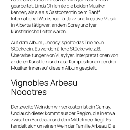
gearbeitet. Linda Oh lernte die beiden Musiker
kennen, als sie als Gastdozentin beim Banff
International Workshop für Jazz und kreative Musik
in Alberta tätig war, an dem Sorey und Iyer
künstlerische Leiter waren.
Auf dem Album ‚Uneasy‘ spielte das Trio neun
Stücke ein. Es werden ältere Stücke wie z.B.
Überarbeitungen von Vijay Iyer, Interpretationen von
anderen Künstlern und neue Kompositionen der drei
Musiker:Innen auf diesem Album gespielt.
Vignobles Arbeau –
Noootres
Der zweite Wein den wir verkosten ist ein Gamay.
Und auch dieser kommt aus der Region, die in etwa
zwischen Bordeaux und dem Mittelmeer liegt. Es
handelt sich um einen Wein der Familie Arbeau. Die