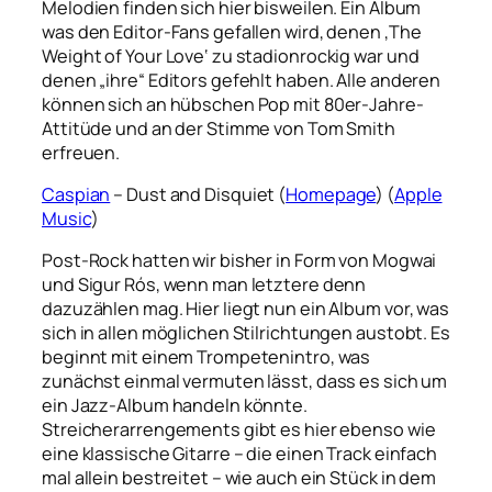
Melodien finden sich hier bisweilen. Ein Album
was den Editor-Fans gefallen wird, denen ‚The
Weight of Your Love‘ zu stadionrockig war und
denen „ihre“ Editors gefehlt haben. Alle anderen
können sich an hübschen Pop mit 80er-Jahre-
Attitüde und an der Stimme von Tom Smith
erfreuen.
Caspian
– Dust and Disquiet (
Homepage
) (
Apple
Music
)
Post-Rock hatten wir bisher in Form von Mogwai
und Sigur Rós, wenn man letztere denn
dazuzählen mag. Hier liegt nun ein Album vor, was
sich in allen möglichen Stilrichtungen austobt. Es
beginnt mit einem Trompetenintro, was
zunächst einmal vermuten lässt, dass es sich um
ein Jazz-Album handeln könnte.
Streicherarrengements gibt es hier ebenso wie
eine klassische Gitarre – die einen Track einfach
mal allein bestreitet – wie auch ein Stück in dem