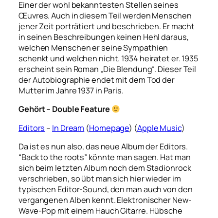
Einer der wohl bekanntesten Stellen seines
Œuvres. Auch in diesem Teil werden Menschen
jener Zeit porträtiert und beschrieben. Er macht
in seinen Beschreibungen keinen Hehl daraus,
welchen Menschen er seine Sympathien
schenkt und welchen nicht. 1934 heiratet er. 1935
erscheint sein Roman „Die Blendung“. Dieser Teil
der Autobiographie endet mit dem Tod der
Mutter im Jahre 1937 in Paris.
Gehört – Double Feature
Editors
–
In Dream
(
Homepage
) (
Apple Music
)
Da ist es nun also, das neue Album der Editors.
“Back to the roots” könnte man sagen. Hat man
sich beim letzten Album noch dem Stadionrock
verschrieben, so übt man sich hier wieder im
typischen Editor-Sound, den man auch von den
vergangenen Alben kennt. Elektronischer New-
Wave-Pop mit einem Hauch Gitarre. Hübsche