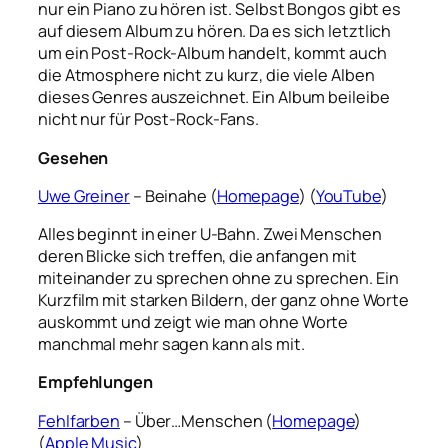
nur ein Piano zu hören ist. Selbst Bongos gibt es
auf diesem Album zu hören. Da es sich letztlich
um ein Post-Rock-Album handelt, kommt auch
die Atmosphere nicht zu kurz, die viele Alben
dieses Genres auszeichnet. Ein Album beileibe
nicht nur für Post-Rock-Fans.
Gesehen
Uwe Greiner
– Beinahe (
Homepage
) (
YouTube
)
Alles beginnt in einer U-Bahn. Zwei Menschen
deren Blicke sich treffen, die anfangen mit
miteinander zu sprechen ohne zu sprechen. Ein
Kurzfilm mit starken Bildern, der ganz ohne Worte
auskommt und zeigt wie man ohne Worte
manchmal mehr sagen kann als mit.
Empfehlungen
Fehlfarben
– Über…Menschen (
Homepage
)
(
Apple Music
)