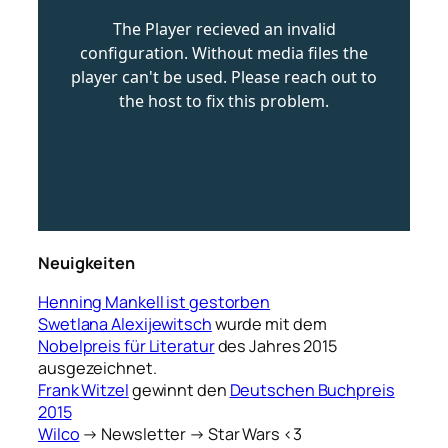
Neuigkeiten
Henning Mankell ist gestorben
Swetlana Alexijewitsch
wurde mit dem
Nobelpreis für Literatur
des Jahres 2015
ausgezeichnet.
Frank Witzel
gewinnt den
Deutschen Buchpreis
2015
Wilco
→ Newsletter → Star Wars <3