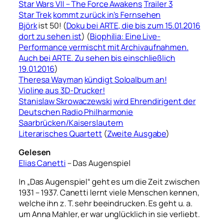
Star Wars VII – The Force Awakens
Trailer 3
Star Trek
kommt zurück in’s Fernsehen
Björk
ist 50! (
Doku bei ARTE, die bis zum 15.01.2016
dort zu sehen ist
) (
Biophilia: Eine Live-
Performance vermischt mit
Archivaufnahmen.
Auch bei ARTE. Zu sehen bis einschließlich
19.01.2016
)
Theresa Wayman
kündigt Soloalbum an!
Violine aus 3D-Drucker!
Stanislaw Skrowaczewski
wird Ehrendirigent der
Deutschen Radio Philharmonie
Saarbrücken/Kaiserslautern
Literarisches Quartett
(
Zweite Ausgabe
)
Gelesen
Elias Canetti
– Das Augenspiel
In „Das Augenspiel“ geht es um die Zeit zwischen
1931 – 1937. Canetti lernt viele Menschen kennen,
welche ihn z. T. sehr beeindrucken. Es geht u. a.
um Anna Mahler, er war unglücklich in sie verliebt.