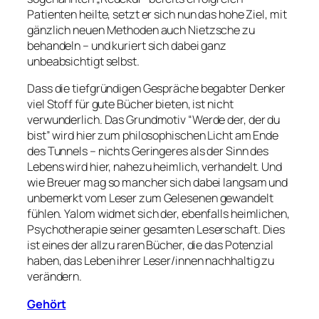
Patienten heilte, setzt er sich nun das hohe Ziel, mit
gänzlich neuen Methoden auch Nietzsche zu
behandeln – und kuriert sich dabei ganz
unbeabsichtigt selbst.
Dass die tiefgründigen Gespräche begabter Denker
viel Stoff für gute Bücher bieten, ist nicht
verwunderlich. Das Grundmotiv “Werde der, der du
bist” wird hier zum philosophischen Licht am Ende
des Tunnels – nichts Geringeres als der Sinn des
Lebens wird hier, nahezu heimlich, verhandelt. Und
wie Breuer mag so mancher sich dabei langsam und
unbemerkt vom Leser zum Gelesenen gewandelt
fühlen. Yalom widmet sich der, ebenfalls heimlichen,
Psychotherapie seiner gesamten Leserschaft. Dies
ist eines der allzu raren Bücher, die das Potenzial
haben, das Leben ihrer Leser/innen nachhaltig zu
verändern.
Gehört