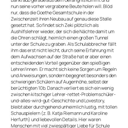
nun seine vorher vergrabene Beute holen will. Blöd
nur, dass die Goethe Gesamtschule in der
Zwischenzeit ihren Neubau auf genau diese Stelle
gesetzt hat. So findet sich Zeki plötzlich als
Aushilfslehrer wieder, der sich die Nächte damit um
die Ohren schlägt, heimlich einen großen Tunnel
unter der Schule zu graben. Als Schulabbrecher fällt
ihm das erst nicht leicht, durch seine Erfahrung mit
dem Aufwachsen auf der Straße hat er aber einen
entscheidenden Vorteil gegenüber den spießigen
Lehrer/innen: Er macht sich keine Sorgen um Regeln
und Anweisungen, sondern begegnet besonders den
schwierigen Schülern auf Augenhöhe, selbst der
berüchtigten 10b. Danach verliert es sich ein wenig
zwischen kitschiger Lehrer-rettet-Problemschüler-
und-alles-wird-gut-Geschichte und Lovestory,
bleibt aber durchgehend unheimlich lustig, mit tollen
Schauspielern (z. B. Katja Riemann und Karoline
Herfurth) und liebevollen Details. Hier waren
Menschen mit viel zwiespältiger Liebe für Schule