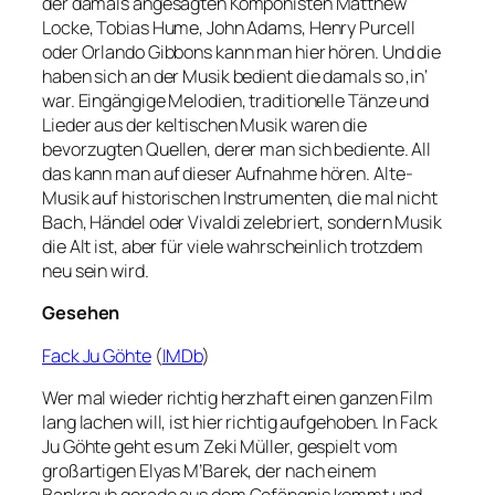
der damals angesagten Komponisten Matthew
Locke, Tobias Hume, John Adams, Henry Purcell
oder Orlando Gibbons kann man hier hören. Und die
haben sich an der Musik bedient die damals so ‚in‘
war. Eingängige Melodien, traditionelle Tänze und
Lieder aus der keltischen Musik waren die
bevorzugten Quellen, derer man sich bediente. All
das kann man auf dieser Aufnahme hören. Alte-
Musik auf historischen Instrumenten, die mal nicht
Bach, Händel oder Vivaldi zelebriert, sondern Musik
die Alt ist, aber für viele wahrscheinlich trotzdem
neu sein wird.
Gesehen
Fack Ju Göhte
(
IMDb
)
Wer mal wieder richtig herzhaft einen ganzen Film
lang lachen will, ist hier richtig aufgehoben. In Fack
Ju Göhte geht es um Zeki Müller, gespielt vom
großartigen Elyas M’Barek, der nach einem
Bankraub gerade aus dem Gefängnis kommt und