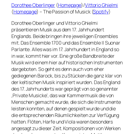
Dorothee Oberlinger
(
Homepage
)/
Vittorio Ghielmi
(
Homepage
) – The Passion of Musick (
Spotify
)
Dorothee Oberlinger und Vittorio Ghielmi
präsentieren Musik aus dem 17. Jahrhundert
Englands. Beide bringen ihre jeweiligen Ensembles
mit. Das Ensemble 1700 und das Ensemble Il Suonar
Parlante. Alles was im 17. Jahrhundert in England so
in war, kommt hier vor. Eine große Bandbreite der
Musik wird einem hier auf historischen Instrumenten
dargeboten. So geht es denn auch vom eher
gediegenen Barock, bis zu Stücken die ganz klar von
der keltischen Musik inspiriert wurden. Das England
des 17. Jahrhunderts war geprägt von so genannter
‚Private Musicke‘, das war Kammermusik die von
Menschen gemacht wurde, die sich die Instrumente
leisten konnten, auf denen gespielt wurde und die
die entsprechenden Räumlichkeiten zur Verfügung
hatten. Flöten, Harfe und Viola waren besonders
angesagt zu dieser Zeit. Kompositionen von Werken