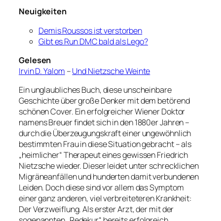
Neuigkeiten
Demis Roussos ist verstorben
Gibt es Run DMC bald als Lego?
Gelesen
Irvin D. Yalom
–
Und Nietzsche Weinte
Ein unglaubliches Buch, diese unscheinbare
Geschichte über große Denker mit dem betörend
schönen Cover. Ein erfolgreicher Wiener Doktor
namens Breuer findet sich in den 1880er Jahren –
durch die Überzeugungskraft einer ungewöhnlich
bestimmten Frau in diese Situation gebracht – als
„heimlicher“ Therapeut eines gewissen Friedrich
Nietzsche wieder. Dieser leidet unter schrecklichen
Migräneanfällen und hunderten damit verbundenen
Leiden. Doch diese sind vor allem das Symptom
einer ganz anderen, viel verbreiteteren Krankheit:
Der Verzweiflung. Als erster Arzt, der mit der
sogenannten „Redekur“ bereits erfolgreich