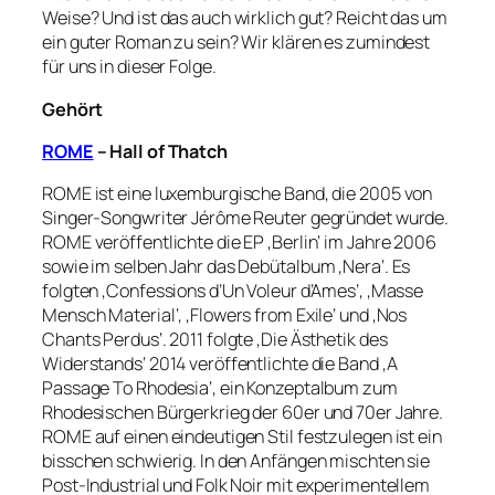
Weise? Und ist das auch wirklich gut? Reicht das um
ein guter Roman zu sein? Wir klären es zumindest
für uns in dieser Folge.
Gehört
ROME
– Hall of Thatch
ROME ist eine luxemburgische Band, die 2005 von
Singer-Songwriter Jérôme Reuter gegründet wurde.
ROME veröffentlichte die EP ‚Berlin‘ im Jahre 2006
sowie im selben Jahr das Debütalbum ‚Nera‘. Es
folgten ‚Confessions d’Un Voleur d’Ames‘, ‚Masse
Mensch Material‘, ‚Flowers from Exile‘ und ‚Nos
Chants Perdus‘. 2011 folgte ‚Die Ästhetik des
Widerstands‘ 2014 veröffentlichte die Band ‚A
Passage To Rhodesia‘, ein Konzeptalbum zum
Rhodesischen Bürgerkrieg der 60er und 70er Jahre.
ROME auf einen eindeutigen Stil festzulegen ist ein
bisschen schwierig. In den Anfängen mischten sie
Post-Industrial und Folk Noir mit experimentellem