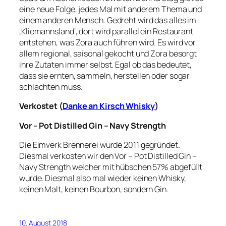
eine neue Folge, jedes Mal mit anderem Thema und
einem anderen Mensch. Gedreht wird das alles im
‚Kliemannsland‘, dort wird parallel ein Restaurant
entstehen, was Zora auch führen wird. Es wird vor
allem regional, saisonal gekocht und Zora besorgt
ihre Zutaten immer selbst. Egal ob das bedeutet,
dass sie ernten, sammeln, herstellen oder sogar
schlachten muss.
Verkostet (
Danke an Kirsch Whisky
)
Vor – Pot Distilled Gin – Navy Strength
Die Eimverk Brennerei wurde 2011 gegründet.
Diesmal verkosten wir den Vor – Pot Distilled Gin –
Navy Strength welcher mit hübschen 57% abgefüllt
wurde. Diesmal also mal wieder keinen Whisky,
keinen Malt, keinen Bourbon, sondern Gin.
10. August 2018