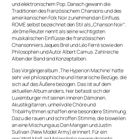
und elektronischem Pop. Danach gewann die
Traditionen des französischem Chansons und des
amerikanischen Folk Noir zunehmend an Einfluss.
ROME selbst bezeichnet den Stil als „Chanson Noir“.
Jérôme Reuter nennt als seine wichtigsten
musikalischen Einflüsse die französischen
Chansonniers Jaques Brel und Léo Ferré sowie den
Philosophen und Autor Albert Camus. Zahlreiche
Alben der Band sind Konzeptalben.
Das Vorgängeralbum ‚The Hyperion Machine‘ hatte
sehr viel philosophische und literarische Bezüge, die
sich auf das Äußere bezogen. Das ist auf dem
aktuellen Album anders, hier befasst sich der
Luxemburger mit seinen inneren Dämonen.
Akustikgitarren, unheilvolle Chöre und
Tribalrhythmen schaffen eine besondere Stimmung.
Dazu die rauen und schroffen Stimme, die bisweilen
an eine Mischung aus Dan Mangan und Justin
Sullivan (New Model Army) erinnert. Für ein
gerüttelt Maß an Melancholie sorgen dezente