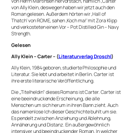
von Herrn Martinsen hervorstach, nämlich ‚Carter‘
von Ally Klein, deswegen haben wir jetzt auch den
Roman gelesen. Außerdem hörten wir ‚Hall of
Thatch‘ von ROME, sahen ‚Koch ma!‘ mit Zora Klipp
und verkosteten einen Vor – Pot Distilled Gin – Navy
Strength.
Gelesen
Ally
Klein –
Carter
–
(
Literaturverlag Droschl
)
Ally Klein, 1984 geboren, studierte Philosophie und
Literatur. Sie lebt und arbeitet in Berlin. Carter ist
ihre erste literarische Veröffentlichung.
Die „Titelheldin“ dieses Romans ist Carter. Carter ist
eine beeindruckende Erscheinung, die alle
Menschen um sich herum in ihren Bann zieht. Auch
das namenlose Ich dieser Geschichte buhlt um sie.
Es pendelt zwischen Anziehung und Ablehnung,
Annäherung und Distanz. Ein außergewöhnlich
intensiver und beeindruckender Roman. In welcher