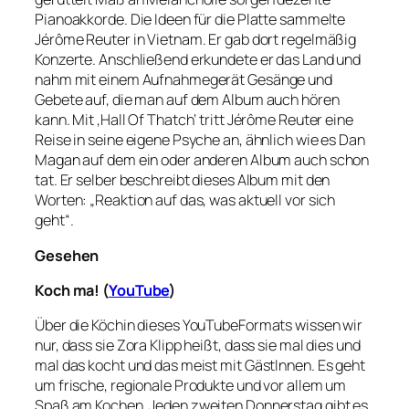
Pianoakkorde. Die Ideen für die Platte sammelte
Jérôme Reuter in Vietnam. Er gab dort regelmäßig
Konzerte. Anschließend erkundete er das Land und
nahm mit einem Aufnahmegerät Gesänge und
Gebete auf, die man auf dem Album auch hören
kann. Mit ‚Hall Of Thatch‘ tritt Jérôme Reuter eine
Reise in seine eigene Psyche an, ähnlich wie es Dan
Magan auf dem ein oder anderen Album auch schon
tat. Er selber beschreibt dieses Album mit den
Worten: „Reaktion auf das, was aktuell vor sich
geht“.
Gesehen
Koch ma! (
YouTube
)
Über die Köchin dieses YouTubeFormats wissen wir
nur, dass sie Zora Klipp heißt, dass sie mal dies und
mal das kocht und das meist mit GästInnen. Es geht
um frische, regionale Produkte und vor allem um
Spaß am Kochen. Jeden zweiten Donnerstag gibt es