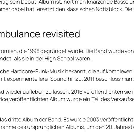
eitig sein Debüt-Album ist, hört man knarzende Bässe
mmer dabei hat, ersetzt den klassischen Notizblock. Di
Ambulance revisited
ifornien, die 1998 gegründet wurde. Die Band wurde vo
det, als sie in der High School waren.
odische Hardcore-Punk-Musik bekannt, die auf komplexe
amt experimentellerer Sound hinzu. 2011 beschloss ma
d wieder aufleben zu lassen. 2016 veröffentlichten si
rice veröffentlichten Album wurde ein Teil des Verkauf
as dritte Album der Band. Es wurde 2003 veröffentlicht.
ufnahme des ursprünglichen Albums, um den 20. Jahresta