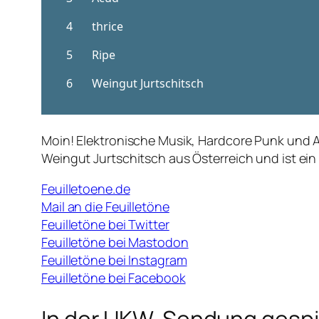
Moin! Elektronische Musik, Hardcore Punk und A
Weingut Jurtschitsch aus Österreich und ist ein 
Feuilletoene.de
Mail an die Feuilletöne
Feuilletöne bei Twitter
Feuilletöne bei Mastodon
Feuilletöne bei Instagram
Feuilletöne bei Facebook
In der UKW-Sendung gespi