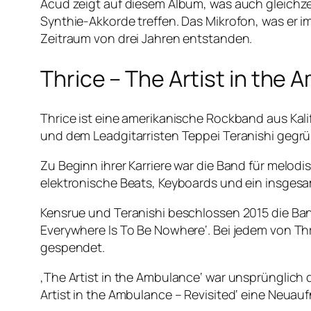
Acud zeigt auf diesem Album, was auch gleichz
Synthie-Akkorde treffen. Das Mikrofon, was er i
Zeitraum von drei Jahren entstanden.
Thrice – The Artist in the 
Thrice ist eine amerikanische Rockband aus Kal
und dem Leadgitarristen Teppei Teranishi gegrün
Zu Beginn ihrer Karriere war die Band für mel
elektronische Beats, Keyboards und ein insges
Kensrue und Teranishi beschlossen 2015 die Ban
Everywhere Is To Be Nowhere‘. Bei jedem von Th
gespendet.
‚The Artist in the Ambulance‘ war unsprünglich d
Artist in the Ambulance – Revisited‘ eine Neua