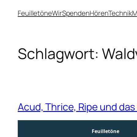
Zum
Feuilletöne
Wir
Spenden
Hören
Technik
M
Inhalt
springen
Schlagwort:
Waldv
Acud, Thrice, Ripe und da