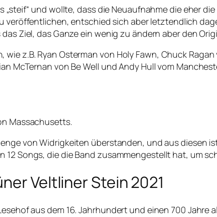
 „steif“ und wollte, dass die Neuaufnahme die eher die E
u veröffentlichen, entschied sich aber letztendlich da
 das Ziel, das Ganze ein wenig zu ändern aber den Orig
, wie z.B. Ryan Osterman von Holy Fawn, Chuck Ragan 
Brian McTernan von Be Well und Andy Hull vom Manchest
ton Massachusetts.
Menge von Widrigkeiten überstanden, und aus diesen ist
n 12 Songs, die die Band zusammengestellt hat, um sc
ner Veltliner Stein 2021
Lesehof aus dem 16. Jahrhundert und einen 700 Jahre alt