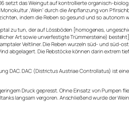
 setzt das Weingut auf kontrollierte organisch-biolog
 Monokultur ‚Wein‘ durch die Anpflanzung von Pfirsi
 verzichten, indem die Reben so gesund und so autonom
amptal zu tun, der auf Lössböden [homogenes, ungeschi
icher Art sowie unverfestigte Trümmersteine) besteht] 
mptaler Veltliner. Die Reben wurzeln süd- und süd-ost-
d abgelagert. Die Rebstöcke können darin extrem tief 
ung DAC. DAC (Districtus Austriae Controllatus) ist ei
eringem Druck gepresst. Ohne Einsatz von Pumpen fli
hltanks langsam vergoren. Anschließend wurde der Wein 