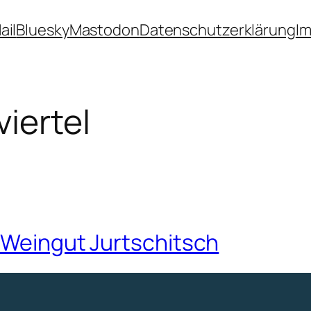
ail
Bluesky
Mastodon
Datenschutzerklärung
I
iertel
s Weingut Jurtschitsch