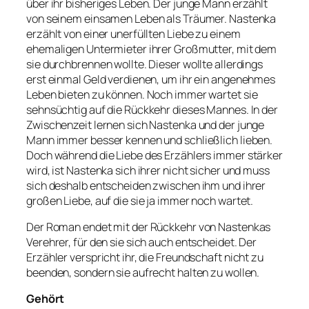
über ihr bisheriges Leben. Der junge Mann erzählt
von seinem einsamen Leben als Träumer. Nastenka
erzählt von einer unerfüllten Liebe zu einem
ehemaligen Untermieter ihrer Großmutter, mit dem
sie durchbrennen wollte. Dieser wollte allerdings
erst einmal Geld verdienen, um ihr ein angenehmes
Leben bieten zu können. Noch immer wartet sie
sehnsüchtig auf die Rückkehr dieses Mannes. In der
Zwischenzeit lernen sich Nastenka und der junge
Mann immer besser kennen und schließlich lieben.
Doch während die Liebe des Erzählers immer stärker
wird, ist Nastenka sich ihrer nicht sicher und muss
sich deshalb entscheiden zwischen ihm und ihrer
großen Liebe, auf die sie ja immer noch wartet.
Der Roman endet mit der Rückkehr von Nastenkas
Verehrer, für den sie sich auch entscheidet. Der
Erzähler verspricht ihr, die Freundschaft nicht zu
beenden, sondern sie aufrecht halten zu wollen.
Gehört