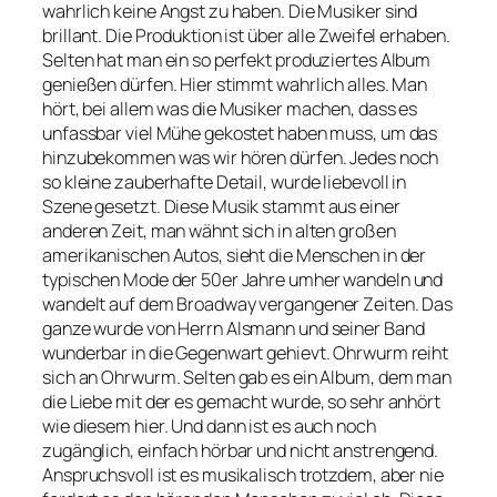
wahrlich keine Angst zu haben. Die Musiker sind
brillant. Die Produktion ist über alle Zweifel erhaben.
Selten hat man ein so perfekt produziertes Album
genießen dürfen. Hier stimmt wahrlich alles. Man
hört, bei allem was die Musiker machen, dass es
unfassbar viel Mühe gekostet haben muss, um das
hinzubekommen was wir hören dürfen. Jedes noch
so kleine zauberhafte Detail, wurde liebevoll in
Szene gesetzt. Diese Musik stammt aus einer
anderen Zeit, man wähnt sich in alten großen
amerikanischen Autos, sieht die Menschen in der
typischen Mode der 50er Jahre umher wandeln und
wandelt auf dem Broadway vergangener Zeiten. Das
ganze wurde von Herrn Alsmann und seiner Band
wunderbar in die Gegenwart gehievt. Ohrwurm reiht
sich an Ohrwurm. Selten gab es ein Album, dem man
die Liebe mit der es gemacht wurde, so sehr anhört
wie diesem hier. Und dann ist es auch noch
zugänglich, einfach hörbar und nicht anstrengend.
Anspruchsvoll ist es musikalisch trotzdem, aber nie