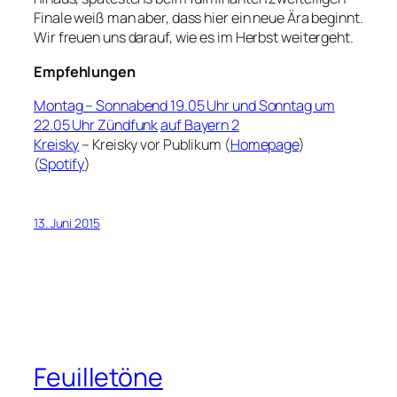
Finale weiß man aber, dass hier ein neue Ära beginnt.
Wir freuen uns darauf, wie es im Herbst weitergeht.
Empfehlungen
Montag – Sonnabend 19.05 Uhr und Sonntag um
22.05 Uhr Zündfunk
auf Bayern 2
Kreisky
– Kreisky vor Publikum (
Homepage
)
(
Spotify
)
13. Juni 2015
Feuilletöne