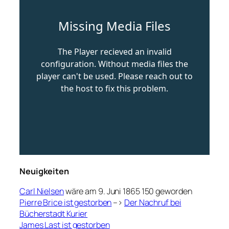
Neuigkeiten
Carl Nielsen
wäre am 9. Juni 1865 150 geworden
Pierre Brice ist gestorben
–>
Der Nachruf bei
Bücherstadt Kurier
James Last ist gestorben