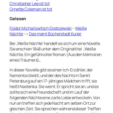
Christopher Lee ist tot
Ornette Coleman ist tot
Gelesen
Fjodor Michailowitsch Dostojewski
–
Weiße
Nächte
–>
Das meint Bücherstadt Kurier
Bei ‚Weiße Nächte‘ handelt es sich um eine Novelle.
Sie erschien 1848 unter dem Originaltitel ‚Weiße
Nächte. Ein gefühlvoller Roman (Aus den Memoiren
eines Träumers)
‚
.
In dieser Novelle gibt es einen Ich-Erzähler, der
Namenlos bleibt, und der des Nachts in Sankt
Petersburg auf ein 17-jähriges Mädchen trifft, sie
heißt Nastenka. Sie weint. Er spricht sie an, und es
sollte sich eine Freundschaft und im Lauf der
folgenden Nächte eine zarte Liebe entwickeln. Von
nun an treffen sich jede Nacht am selben Ort zur
gleichen Zeit. Sie sprechen während dieser Treffen