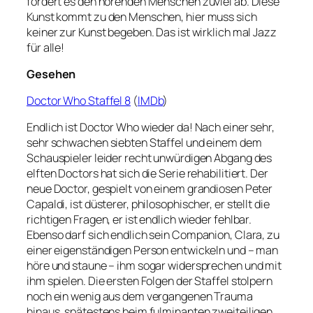
fordert es den hörenden Menschen zuviel ab. Diese
Kunst kommt zu den Menschen, hier muss sich
keiner zur Kunst begeben. Das ist wirklich mal Jazz
für alle!
Gesehen
Doctor Who Staffel 8
(
IMDb
)
Endlich ist Doctor Who wieder da! Nach einer sehr,
sehr schwachen siebten Staffel und einem dem
Schauspieler leider recht unwürdigen Abgang des
elften Doctors hat sich die Serie rehabilitiert. Der
neue Doctor, gespielt von einem grandiosen Peter
Capaldi, ist düsterer, philosophischer, er stellt die
richtigen Fragen, er ist endlich wieder fehlbar.
Ebenso darf sich endlich sein Companion, Clara, zu
einer eigenständigen Person entwickeln und – man
höre und staune – ihm sogar widersprechen und mit
ihm spielen. Die ersten Folgen der Staffel stolpern
noch ein wenig aus dem vergangenen Trauma
hinaus, spätestens beim fulminanten zweiteiligen