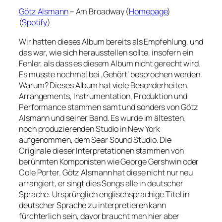
Götz Alsmann
– Am Broadway (
Homepage
)
(
Spotify
)
Wir hatten dieses Album bereits als Empfehlung, und
das war, wie sich herausstellen sollte, insofern ein
Fehler, als dass es diesem Album nicht gerecht wird.
Es musste nochmal bei ‚Gehört‘ besprochen werden.
Warum? Dieses Album hat viele Besonderheiten.
Arrangements, Instrumentation, Produktion und
Performance stammen samt und sonders von Götz
Alsmann und seiner Band. Es wurde im ältesten,
noch produzierenden Studio in New York
aufgenommen, dem Sear Sound Studio. Die
Originale dieser Interpretationen stammen von
berühmten Komponisten wie George Gershwin oder
Cole Porter. Götz Alsmann hat diese nicht nur neu
arrangiert, er singt dies Songs alle in deutscher
Sprache. Ursprünglich englischsprachige Titel in
deutscher Sprache zu interpretieren kann
fürchterlich sein, davor braucht man hier aber