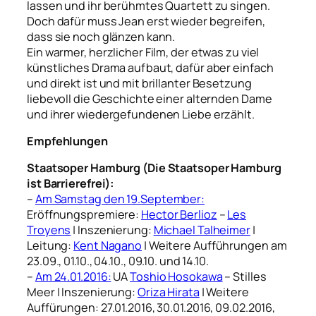
lassen und ihr berühmtes Quartett zu singen.
Doch dafür muss Jean erst wieder begreifen,
dass sie noch glänzen kann.
Ein warmer, herzlicher Film, der etwas zu viel
künstliches Drama aufbaut, dafür aber einfach
und direkt ist und mit brillanter Besetzung
liebevoll die Geschichte einer alternden Dame
und ihrer wiedergefundenen Liebe erzählt.
Empfehlungen
Staatsoper Hamburg (Die Staatsoper Hamburg
ist Barrierefrei):
–
Am Samstag den 19.September:
Eröffnungspremiere:
Hector Berlioz
–
Les
Troyens
| Inszenierung:
Michael Talheimer
|
Leitung:
Kent Nagano
| Weitere Aufführungen am
23.09., 01.10., 04.10., 09.10. und 14.10.
–
Am 24.01.2016:
UA
Toshio Hosokawa
– Stilles
Meer | Inszenierung:
Oriza Hirata
| Weitere
Auffürungen: 27.01.2016, 30.01.2016, 09.02.2016,