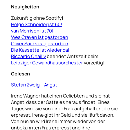
Neuigkeiten
Zukünftig ohne Spotify!
Helge Schneider
ist 60!
van Morrison ist 70!
Wes Craven ist gestorben
Oliver Sacks ist gestorben
Die Kassette ist wieder da!
Riccardo Chailly
beendet Amtszeit beim
Leipziger Gewandhausorchester
vorzeitig!
Gelesen
Stefan Zweig
–
Angst
Irene Wagner hat einen Geliebten und sie hat
Angst, dass der Gatte es heraus findet. Eines
Tages wird sie von einer Frau aufgehalten, die sie
erpresst. Irene gibt ihr Geld und sie läuft davon.
Von nun an wird Irene immer wieder von der
unbekannten Frau erpresst und ihre