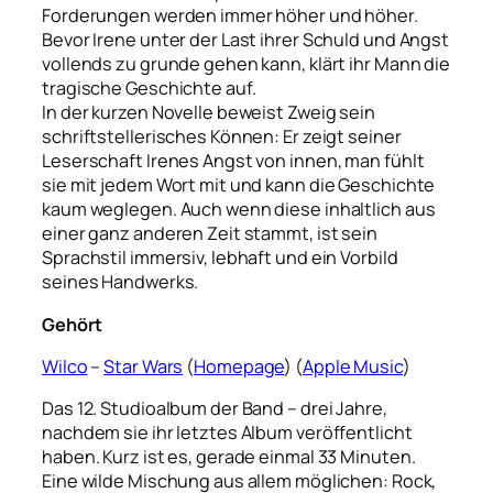
Forderungen werden immer höher und höher.
Bevor Irene unter der Last ihrer Schuld und Angst
vollends zu grunde gehen kann, klärt ihr Mann die
tragische Geschichte auf.
In der kurzen Novelle beweist Zweig sein
schriftstellerisches Können: Er zeigt seiner
Leserschaft Irenes Angst von innen, man fühlt
sie mit jedem Wort mit und kann die Geschichte
kaum weglegen. Auch wenn diese inhaltlich aus
einer ganz anderen Zeit stammt, ist sein
Sprachstil immersiv, lebhaft und ein Vorbild
seines Handwerks.
Gehört
Wilco
–
Star Wars
(
Homepage
) (
Apple Music
)
Das 12. Studioalbum der Band – drei Jahre,
nachdem sie ihr letztes Album veröffentlicht
haben. Kurz ist es, gerade einmal 33 Minuten.
Eine wilde Mischung aus allem möglichen: Rock,