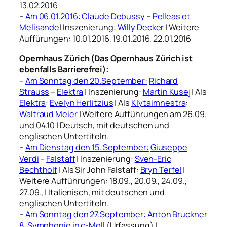
13.02.2016
–
Am 06.01.2016:
Claude Debussy
–
Pelléas et
Mélisande
| Inszenierung:
Willy Decker
| Weitere
Auffürungen: 10.01.2016, 19.01.2016, 22.01.2016
Opernhaus Zürich (Das Opernhaus Zürich ist
ebenfalls Barrierefrei):
–
Am Sonntag den 20.September:
Richard
Strauss
–
Elektra
| Inszenierung:
Martin Kusej
| Als
Elektra
:
Evelyn Herlitzius
| Als
Klytaimnestra
:
Waltraud Meier
| Weitere Aufführungen am 26.09.
und 04.10 | Deutsch, mit deutschen und
englischen Untertiteln.
–
Am Dienstag den 15. September:
Giuseppe
Verdi
–
Falstaff
| Inszenierung:
Sven-Eric
Bechtholf
| Als Sir John Falstaff:
Bryn Terfel
|
Weitere Aufführungen: 18.09., 20.09., 24.09.,
27.09., | Italienisch, mit deutschen und
englischen Untertiteln.
–
Am Sonntag den 27.September:
Anton Bruckner
8. Symphonie in c-Moll
(Urfassung) |