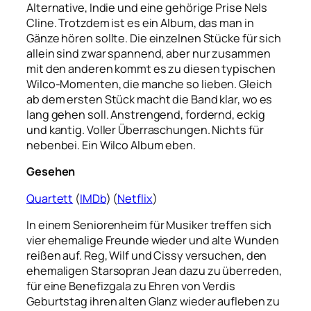
Alternative, Indie und eine gehörige Prise Nels
Cline. Trotzdem ist es ein Album, das man in
Gänze hören sollte. Die einzelnen Stücke für sich
allein sind zwar spannend, aber nur zusammen
mit den anderen kommt es zu diesen typischen
Wilco-Momenten, die manche so lieben. Gleich
ab dem ersten Stück macht die Band klar, wo es
lang gehen soll. Anstrengend, fordernd, eckig
und kantig. Voller Überraschungen. Nichts für
nebenbei. Ein Wilco Album eben.
Gesehen
Quartett
(
IMDb
) (
Netflix
)
In einem Seniorenheim für Musiker treffen sich
vier ehemalige Freunde wieder und alte Wunden
reißen auf. Reg, Wilf und Cissy versuchen, den
ehemaligen Starsopran Jean dazu zu überreden,
für eine Benefizgala zu Ehren von Verdis
Geburtstag ihren alten Glanz wieder aufleben zu