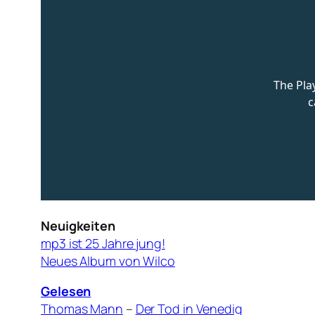
Neuigkeiten
mp3 ist 25 Jahre jung!
Neues Album von Wilco
Gelesen
Thomas Mann
–
Der Tod in Venedig