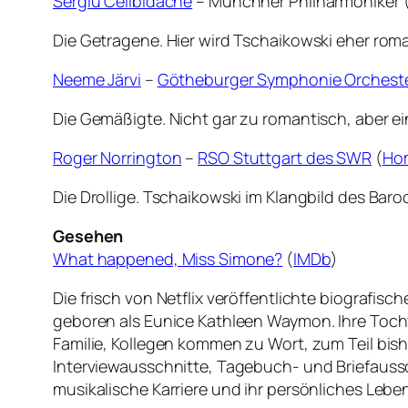
Sergiu Celibidache
– Münchner Philharmoniker 
Die Getragene. Hier wird Tschaikowski eher roman
Neeme Järvi
–
Götheburger Symphonie Orchest
Die Gemäßigte. Nicht gar zu romantisch, aber ei
Roger Norrington
–
RSO Stuttgart des SWR
(
Ho
Die Drollige. Tschaikowski im Klangbild des Baro
Gesehen
What happened, Miss Simone?
(
IMDb
)
Die frisch von Netflix veröffentlichte biograf
geboren als Eunice Kathleen Waymon. Ihre Tochte
Familie, Kollegen kommen zu Wort, zum Teil bi
Interviewausschnitte, Tagebuch- und Briefaussc
musikalische Karriere und ihr persönliches Leben