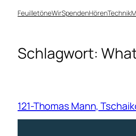
Zum
Feuilletöne
Wir
Spenden
Hören
Technik
M
Inhalt
springen
Schlagwort:
What
121-Thomas Mann, Tschaik