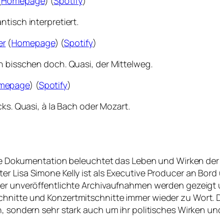
(
Homepage
) (
Spotify
)
tisch interpretiert.
er
(
Homepage
) (
Spotify
)
n bisschen doch. Quasi, der Mittelweg.
mepage
) (
Spotify
)
cks. Quasi, à la Bach oder Mozart.
ische Dokumentation beleuchtet das Leben und Wirken de
r Lisa Simone Kelly ist als Executive Producer an Bord 
sher unveröffentlichte Archivaufnahmen werden gezeig
hnitte und Konzertmitschnitte immer wieder zu Wort. D
, sondern sehr stark auch um ihr politisches Wirken und