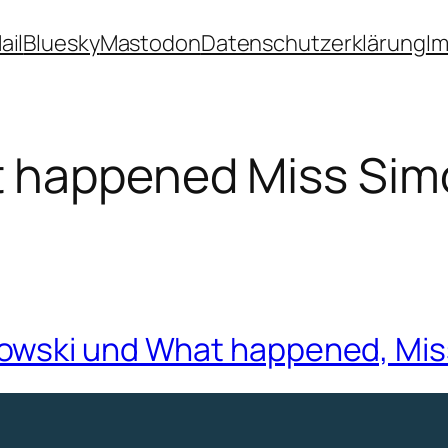
ail
Bluesky
Mastodon
Datenschutzerklärung
I
 happened Miss Sim
owski und What happened, Mi