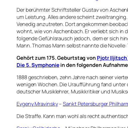
Der berühmter Schriftsteller Gustav von Aschenb
um Leistung. Alles andere scheint zweitranging.
Venedig anzutreten. Dort angekommen beobachte
wohnt, wie von Aschenbach. Er verliebt sich in
folgende Gefühlsrausch jedoch, dem er sich hin
Mann. Thomas Mann selbst nannte die Novelle: 
Gehört zum 175. Geburtstag von
Pjotr Iljitsc
Die 5. Symphonie
in den folgenden Aufnahme
1888 geschrieben, zehn Jahre nach seiner vierten
wenigen Wochen. Die Uraufführung fand unter de
deutscher Musiklehrer, Musikkritiker und Musiks
Evgeny Mravinsky
–
Sankt Petersburger Philhar
Die Straffe. Kann man wohl als recht authentis