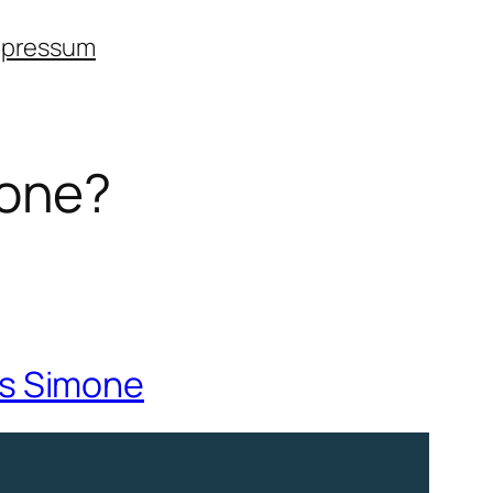
mpressum
one?
ss Simone