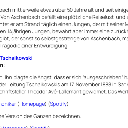
ach mittlerweile etwas über 50 Jahre alt und seit einig
 Von Aschenbach befällt eine plötzliche Reiselust, und 
t er am Strand täglich einen Jungen, der mit seiner 
 den 14jährigen Jungen, bewahrt aber immer eine zurüc
gibt, der sonst so selbstgestrenge von Aschenbach, ma
Tragödie einer Entwürdigung.
h Tschaikowski
n:
. Ihn plagte die Angst, dass er sich “ausgeschrieben” h
r Leitung Tschaikowskis am 17. November 1888 in Sankt 
chriftsteller Theodor Avé-Lallemant gewidmet. Das Werk
moniker
(
Homepage
) (
Spotify
)
che Version des Ganzen bezeichnen.