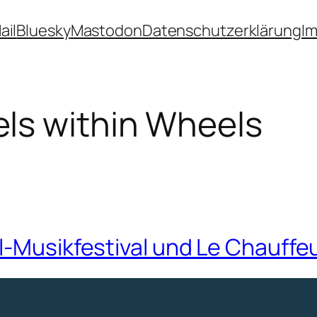
ail
Bluesky
Mastodon
Datenschutzerklärung
I
ls within Wheels
l-Musikfestival und Le Chauffe