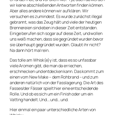
wir keine abschließenden Antworten finden können.
Aber alles andere können wir aufklären. Wir
versuchen es zumindest. Es wurde zunächst illegal
gebrannt, was das Zeug hält und viele der heutigen
Brennereien sind eben in dieser Zeit entstanden.
Einige berufen sich sogar auf diese Zeit, und wollen
uns weiß machen, dass sie gegründet wurden bevor
sie überhaupt gegründet wurden. Glaubt ihr nicht?
Na dann hört mal rein.
Das tolle am Whisk(e)y ist, dass es so unfassbar
viele Aromen gibt, die man da erriechen,
erschmecken und entdecken kann. Das kommt zum
einen vom New Make – dem Rohbrand – und zum
anderen natürlich von der Fasslagerung. Die Art des
Fasses/der Fässer spielt hier eine entscheidende
Rolle. Und ob es sich um ein Finish oder um ein
Vatting handelt. Und….und….und.
Hier einmal ein paar unterschiedliche Arten von