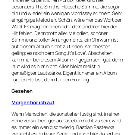
besonders The Smiths. Hübsche Stimme, die sogar
hin und wieder ein wenig an Morrissey erinnert. Sehr
eingängige Melodien. Schön, wäre hier das Wort der
Wahl. Es mag der einen oder dem anderen hier der
Hit fehlen. Denn trotz aller Melodien, schöner
Stimme und tollen Arrangements, ein Ohrwurm ist
auf diesem Album nicht zu finden. Am ehesten
gelingt es noch dem Song ‚It’s Love‘. Abschalten
kann man bei diesem Album hingegen sehr gut, denn
laut wird es hier nicht. Alles bleibt meist in
gemäßigter Lautstärke. Eigentlich eher ein Album
für den Herbst, denn für den Frühling.
Gesehen
Morgen hör ich auf
Wenn Menschen, die sonst eher lustig sind, in einer
Serie versuchen, genau das eben nicht zu sein, wird
es immer ein wenig schwierig. Bastian Pastewka
versucht es in dieser Serie, und auch hier dauert es