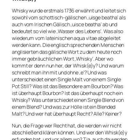
Whisky wurde erstmals 1736 erwähnt und leitet sich
sowohl vom schottisch-gälischen ‚uisge beatha‘ als
auch vom Irischen Gälisch ‚uisce beatha‘ ab und
bedeutet so viel wie ‚Wasser des Lebens‘. Was also
wiederum vom lateinischen aqua vitae abgeleitet
werden kann. Die englisch sprechenden Menschen
anglisierten das gälische Wort zu dem heute noch
immer gebräuchlichen Wort ‚Whisky‘. Aber wo
kommt er denn nun her, der Whisk(e)y? Und warum
schreibt man ihn mit und ohne ‚e‘? Und was
unterscheidet einen Single Malt von einem Single
Pot Still? Was ist das Besondere am Bourbon? Was
ist überhaupt Bourbon? Ist das überhaupt noch ein
Whisky? Was unterschiedet einen Single Blend von
einem Blend? Und was zur Hölle ist ein Blended
Malt? Und wer hat überhaupt Recht? Alle? Keiner?
Nun, die Frage wer Recht hat, die werden wir nicht
abschließend klären können. Und wer den Whisk(e)y
erfunden hat, und vor allem wo? Tja, auch da werden