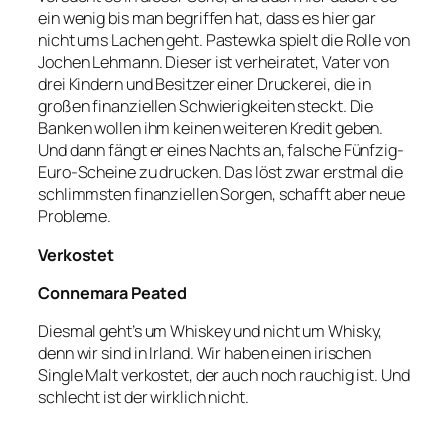
ein wenig bis man begriffen hat, dass es hier gar
nicht ums Lachen geht. Pastewka spielt die Rolle von
Jochen Lehmann. Dieser ist verheiratet, Vater von
drei Kindern und Besitzer einer Druckerei, die in
großen finanziellen Schwierigkeiten steckt. Die
Banken wollen ihm keinen weiteren Kredit geben.
Und dann fängt er eines Nachts an, falsche Fünfzig-
Euro-Scheine zu drucken. Das löst zwar erstmal die
schlimmsten finanziellen Sorgen, schafft aber neue
Probleme.
Verkostet
Connemara Peated
Diesmal geht’s um Whiskey und nicht um Whisky,
denn wir sind in Irland. Wir haben einen irischen
Single Malt verkostet, der auch noch rauchig ist. Und
schlecht ist der wirklich nicht.