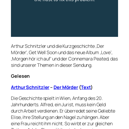
Arthur Schnitzler und die Kurzgeschichte ‚Der
Mörder‘, Get Well Soon und das neue Album ‚Love‘,
‚Morgen hör ich auf‘ und der Connemara Peated, das
sind unserer Themen in dieser Sendung.
Gelesen
Arthur Schnitzler
–
Der Mörder
(
Text
)
Die Geschichte spielt in Wien, Anfang des 20.
Jahrhunderts. Alfred, ein Jurist, muss kein Geld
durch Arbeit verdienen. Er überredet seine Geliebte
Elise, ihre Stellung an den Nagel zu hängen. Aber
eine Frau reicht ihm nicht. So wirbt er zur gleichen