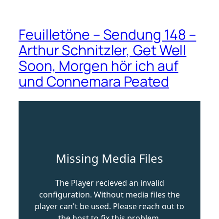
Feuilletöne – Sendung 148 –
Arthur Schnitzler, Get Well
Soon, Morgen hör ich auf
und Connemara Peated