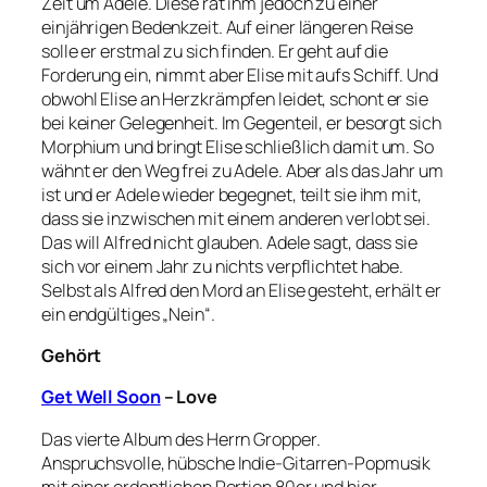
Zeit um Adele. Diese rät ihm jedoch zu einer
einjährigen Bedenkzeit. Auf einer längeren Reise
solle er erstmal zu sich finden. Er geht auf die
Forderung ein, nimmt aber Elise mit aufs Schiff. Und
obwohl Elise an Herzkrämpfen leidet, schont er sie
bei keiner Gelegenheit. Im Gegenteil, er besorgt sich
Morphium und bringt Elise schließlich damit um. So
wähnt er den Weg frei zu Adele. Aber als das Jahr um
ist und er Adele wieder begegnet, teilt sie ihm mit,
dass sie inzwischen mit einem anderen verlobt sei.
Das will Alfred nicht glauben. Adele sagt, dass sie
sich vor einem Jahr zu nichts verpflichtet habe.
Selbst als Alfred den Mord an Elise gesteht, erhält er
ein endgültiges „Nein“.
Gehört
Get Well Soon
– Love
Das vierte Album des Herrn Gropper.
Anspruchsvolle, hübsche Indie-Gitarren-Popmusik
mit einer ordentlichen Portion 80er und hier