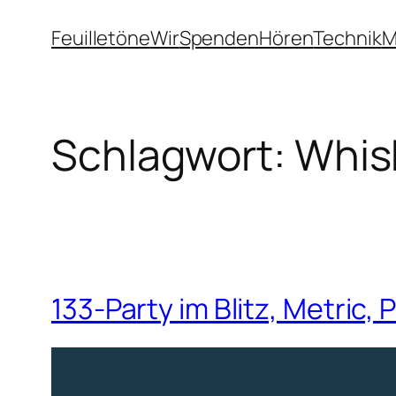
Zum
Feuilletöne
Wir
Spenden
Hören
Technik
M
Inhalt
springen
Schlagwort:
Whisk
133-Party im Blitz, Metric,