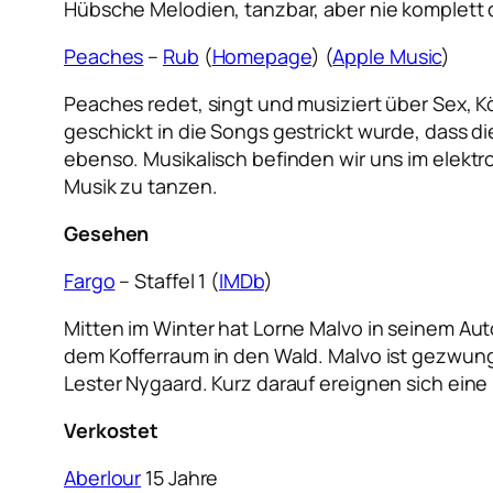
Hübsche Melodien, tanzbar, aber nie komplett 
Peaches
–
Rub
(
Homepage
) (
Apple Music
)
Peaches redet, singt und musiziert über Sex, K
geschickt in die Songs gestrickt wurde, dass d
ebenso. Musikalisch befinden wir uns im elektr
Musik zu tanzen.
Gesehen
Fargo
– Staffel 1 (
IMDb
)
Mitten im Winter hat Lorne Malvo in seinem Au
dem Kofferraum in den Wald. Malvo ist gezwung
Lester Nygaard. Kurz darauf ereignen sich eine 
Verkostet
Aberlour
15 Jahre