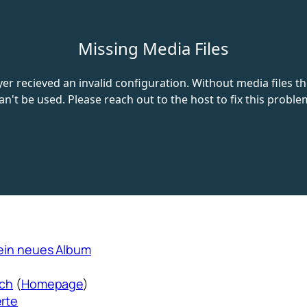
 ein neues Album
ich
(
Homepage
)
erte