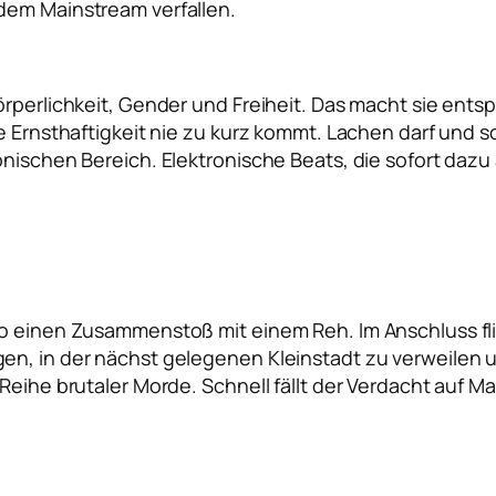
dem Mainstream verfallen.
örperlichkeit, Gender und Freiheit. Das macht sie ents
ie Ernsthaftigkeit nie zu kurz kommt. Lachen darf und
onischen Bereich. Elektronische Beats, die sofort daz
to einen Zusammenstoß mit einem Reh. Im Anschluss fl
en, in der nächst gelegenen Kleinstadt zu verweilen u
Reihe brutaler Morde. Schnell fällt der Verdacht auf M