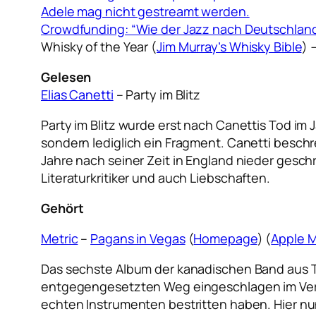
Adele mag nicht gestreamt werden.
Crowdfunding: “Wie der Jazz nach Deutschlan
Whisky of the Year (
Jim Murray’s Whisky Bible
)
Gelesen
Elias Canetti
– Party im Blitz
Party im Blitz wurde erst nach Canettis Tod im J
sondern lediglich ein Fragment. Canetti beschre
Jahre nach seiner Zeit in England nieder geschri
Literaturkritiker und auch Liebschaften.
Gehört
Metric
–
Pagans in Vegas
(
Homepage
) (
Apple M
Das sechste Album der kanadischen Band aus T
entgegengesetzten Weg eingeschlagen im Vergl
echten Instrumenten bestritten haben. Hier nu