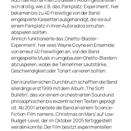
sich drollig, wie z.B. das ‚Parkplatz-Experiment‘, hier
bekamen bis zu 40 Freiwillige von der Band
eingespielte Kassetten ausgehändigt, die sie auf
einem Parkplatz in ihren Autoradios simultan
abspielen sollten.
Ähnlich funktionierte das ‚Ghetto-Blaster-
Experiment‘, hier wies Wayne Coyne ein Ensemble
von erneut 40 Freiwilligen an, von der Band
eingespielte Musik in umgebauten Ghetto-Blastern
abzuspielen, wobei die Teilnehmer Lautstärke,
Geschwindigkeit oder Tonart variieren sollten.
Den künstlerischen Durchbruch schafften die Band
allerdings erst 1999 mit dem Album ‚The Soft
Bulletin‘, das von einem orchestrierten Sound und
philosophischen bis exzentrischen Texten geprägt
ist. Ab 2001 arbeitete die Band an einem Science-
Fiction-Film namens ‚Christmas on Mars‘ auf Low-
Budget-Level, der im Oktober 2005 fertiggestellt
werden konnte. Der Film besitzt experimentellen