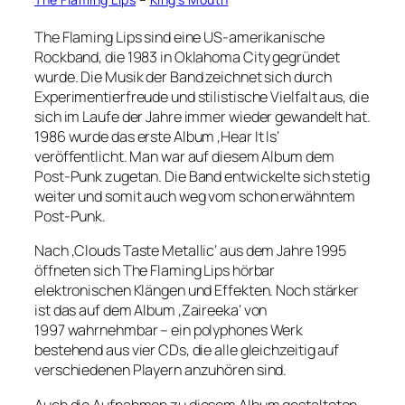
The Flaming Lips sind eine US-amerikanische
Rockband, die 1983 in Oklahoma City gegründet
wurde. Die Musik der Band zeichnet sich durch
Experimentierfreude und stilistische Vielfalt aus, die
sich im Laufe der Jahre immer wieder gewandelt hat.
1986 wurde das erste Album ‚Hear It Is‘
veröffentlicht. Man war auf diesem Album dem
Post-Punk zugetan. Die Band entwickelte sich stetig
weiter und somit auch weg vom schon erwähntem
Post-Punk.
Nach ‚Clouds Taste Metallic‘ aus dem Jahre 1995
öffneten sich The Flaming Lips hörbar
elektronischen Klängen und Effekten. Noch stärker
ist das auf dem Album ‚Zaireeka‘ von
1997 wahrnehmbar – ein polyphones Werk
bestehend aus vier CDs, die alle gleichzeitig auf
verschiedenen Playern anzuhören sind.
Auch die Aufnahmen zu diesem Album gestalteten