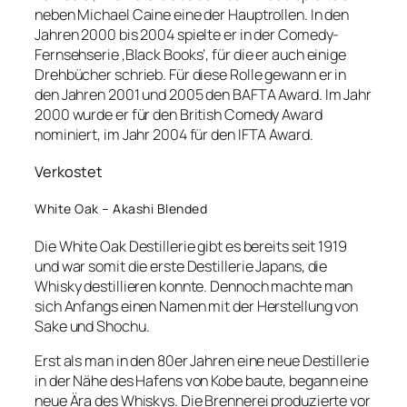
neben Michael Caine eine der Hauptrollen. In den
Jahren 2000 bis 2004 spielte er in der Comedy-
Fernsehserie ‚Black Books‘, für die er auch einige
Drehbücher schrieb. Für diese Rolle gewann er in
den Jahren 2001 und 2005 den BAFTA Award. Im Jahr
2000 wurde er für den British Comedy Award
nominiert, im Jahr 2004 für den IFTA Award.
Verkostet
White Oak – Akashi Blended
Die White Oak Destillerie gibt es bereits seit 1919
und war somit die erste Destillerie Japans, die
Whisky destillieren konnte. Dennoch machte man
sich Anfangs einen Namen mit der Herstellung von
Sake und Shochu.
Erst als man in den 80er Jahren eine neue Destillerie
in der Nähe des Hafens von Kobe baute, begann eine
neue Ära des Whiskys. Die Brennerei produzierte vor