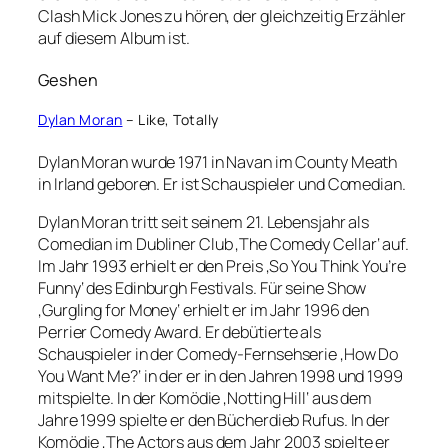
Clash Mick Jones zu hören, der gleichzeitig Erzähler
auf diesem Album ist.
Geshen
Dylan Moran
– Like, Totally
Dylan Moran wurde 1971 in Navan im County Meath
in Irland geboren. Er ist Schauspieler und Comedian.
Dylan Moran tritt seit seinem 21. Lebensjahr als
Comedian im Dubliner Club ‚The Comedy Cellar‘ auf.
Im Jahr 1993 erhielt er den Preis ‚So You Think You’re
Funny‘ des Edinburgh Festivals. Für seine Show
‚Gurgling for Money‘ erhielt er im Jahr 1996 den
Perrier Comedy Award. Er debütierte als
Schauspieler in der Comedy-Fernsehserie ‚How Do
You Want Me?‘ in der er in den Jahren 1998 und 1999
mitspielte. In der Komödie ‚Notting Hill‘ aus dem
Jahre 1999 spielte er den Bücherdieb Rufus. In der
Komödie ‚The Actors aus dem Jahr 2003 spielte er