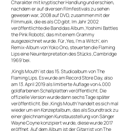
Charakter mit kryptischer Handlung und erschien,
nachdem er auf diversen Filmfestivals zu sehen
gewesen war, 2008 auf DVD, zusammen mit der
Filmmusik, die es als CD gibt. Im Jahr 2002
veröffentlichte die Band das Album ‚Yoshimi Battles
the Pink Robots‘, das mit einem Grammy
ausgezeichnet wurde. Für ‚Yes, I’m a Witch‘, ein
Remix-Album von Yoko Ono, steuerten die Flaming
Lips eine Neuinterpretation des Stücks ‚Cambridge
1969‘ bei.
‚King’s Mouth‘ ist das 15. Studioalbum von The
Flaming Lips. Es wurde am Record Store Day, also
am 13. April 2019 als limitierte Auflage von 4.000
goldfarbenen Schallplatten veröffentlicht. Die
offizielle Version wurde dann sechs Tage später
veröffentlicht. Bei ‚King’s Mouth‘ handelt es sich mal
wieder um ein Konzeptalbum, das als Soundtrack zu
einer gleichnamigen Kunstausstellung von Sänger
Wayne Coyne konzipiert wurde, diese wurde 2017
eröffnet. Auf dem Album ist der Gitarrist von The