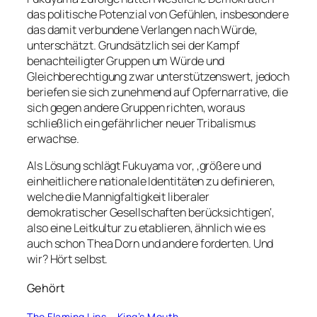
das politische Potenzial von Gefühlen, insbesondere
das damit verbundene Verlangen nach Würde,
unterschätzt. Grundsätzlich sei der Kampf
benachteiligter Gruppen um Würde und
Gleichberechtigung zwar unterstützenswert, jedoch
beriefen sie sich zunehmend auf Opfernarrative, die
sich gegen andere Gruppen richten, woraus
schließlich ein gefährlicher neuer Tribalismus
erwachse.
Als Lösung schlägt Fukuyama vor, ‚größere und
einheitlichere nationale Identitäten zu definieren,
welche die Mannigfaltigkeit liberaler
demokratischer Gesellschaften berücksichtigen‘,
also eine Leitkultur zu etablieren, ähnlich wie es
auch schon Thea Dorn und andere forderten. Und
wir? Hört selbst.
Gehört
The Flaming Lips
–
King’s Mouth