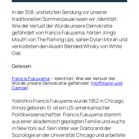
In der 308. und letzten Sendung vor unserer
traditionellen Sommerpause lasen wir ‚Identität:
Wie der Verlust der Würde unsere Demokratie
gefährdet‘ von Francis Fukuyama, hörten ‚King’s
Mouth‘ von The Flaming Lips, sahen Dylan Moran und
verkosteten den Akashi Blended Whisky von White
Oak.
Gelesen
Francis Fukuyama
– Identität: Wie der Verlust der
Würde unsere Demokratie gefährdet (
Hoffmann und
Campe
)
Yoshihiro Francis Fukuyama wurde 1952 in Chicago,
Illinois geboren. Er ist ein US-amerikanischer
Politikwissenschaftler. Francis Fukuyama stammt
aus einer akademisch geprägten Familie und wuchs
in New York auf. Sein Vater war Doktorand der
Soziologie an der Universität Chicago und arbeitete