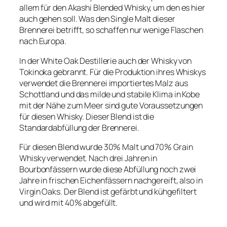
allem für den Akashi Blended Whisky, um den es hier
auch gehen soll. Was den Single Malt dieser
Brennerei betrifft, so schaffen nur wenige Flaschen
nach Europa.
In der White Oak Destillerie auch der Whisky von
Tokinoka gebrannt. Für die Produktion ihres Whiskys
verwendet die Brennerei importiertes Malz aus
Schottland und das milde und stabile Klima in Kobe
mit der Nähe zum Meer sind gute Voraussetzungen
für diesen Whisky. Dieser Blend ist die
Standardabfüllung der Brennerei.
Für diesen Blend wurde 30% Malt und 70% Grain
Whisky verwendet. Nach drei Jahren in
Bourbonfässern wurde diese Abfüllung noch zwei
Jahre in frischen Eichenfässern nachgereift, also in
Virgin Oaks. Der Blend ist gefärbt und kühgefiltert
und wird mit 40% abgefüllt.