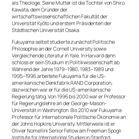
als Theologe. Seine Mutter ist die Tochter von Shiro
Kawata, dem Gründer der
wirtschaftswissenschaftlichen Fakultät der
Universität Kyōto und erstem Präsidenten der
Städtischen Universität Osaka.
Fukuyama selbst studierte zunächst Politische
Philosophie an der Cornell University sowie
Vergleichende Literatur in Yale. In Harvard dann
schloss er sein Studium in Politikwissenschaft ab.
Während der Jahre 1979–1980, 1983–1989 und
1995–1996 arbeitete Fukuyama für die US-
amerikanische Denkfabrik RAND Corporation,
dazwischen war er für die US-amerikanische
Regierung tätig. Von 1996 bis 2000 war er Professor
für Regierungslehre an der George-Mason-
Universität in Washington. Bis 2010 war Fukuyama
Professor für Internationale Politische Ökonomie an
der Johns Hopkins University. Mittlerweile ist er
Olivier Nomellini Senior Fellow am Freeman Spogli
Institute for International Studies in Stanford.