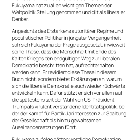
Fukuyama hat zu allen wichtigen Themen der
Weltpolitik Stellung genommen und gilt als liberaler
Denker.
Angesichts des Erstarkens autoritärer Regime und
populistischer Politiker in jüngster Vergangenheit
sah sich Fukuyama der Frage ausgesetzt, inwieweit
seine These, dass die Menschheit mit Ende des
Kalten Krieges den endgültigen Weg zur liberalen
Demokratie beschritten hat, aufrechterhalten
werden kann. Er revidiert diese These in diesem
Buch nicht, sondern bietet Erklärungen an, warum
sich die liberale Demokratie auch wieder rückwärts
entwickeln kann. Dafür stützt er sich vor allem auf
die spätestens seit der Wahl von US-Präsident
Trump als virulent verstandene Identitätspolitik, bei
der der Kampf für Partikularinteressen zur Spaltung
der Gesellschaft bis hin zu gewaltsamen
Auseinandersetzungen führt.
Fukuyama zufolge hätten westliche Demokratien