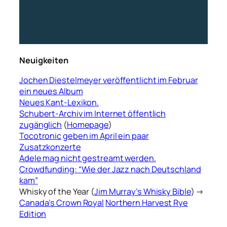
Neuigkeiten
Jochen Diestelmeyer veröffentlicht im Februar
ein neues Album
Neues Kant-Lexikon.
Schubert-Archiv im Internet öffentlich
zugänglich
(
Homepage
)
Tocotronic
geben im April ein paar
Zusatzkonzerte
Adele mag nicht gestreamt werden.
Crowdfunding: “Wie der Jazz nach Deutschland
kam”
Whisky of the Year (
Jim Murray’s Whisky Bible
) →
Canada’s Crown Royal
Northern Harvest Rye
Edition