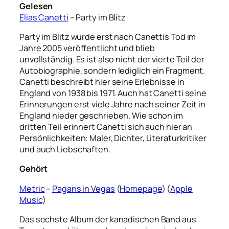
Gelesen
Elias Canetti
– Party im Blitz
Party im Blitz wurde erst nach Canettis Tod im
Jahre 2005 veröffentlicht und blieb
unvollständig. Es ist also nicht der vierte Teil der
Autobiographie, sondern lediglich ein Fragment.
Canetti beschreibt hier seine Erlebnisse in
England von 1938 bis 1971. Auch hat Canetti seine
Erinnerungen erst viele Jahre nach seiner Zeit in
England nieder geschrieben. Wie schon im
dritten Teil erinnert Canetti sich auch hier an
Persönlichkeiten: Maler, Dichter, Literaturkritiker
und auch Liebschaften.
Gehört
Metric
–
Pagans in Vegas
(
Homepage
) (
Apple
Music
)
Das sechste Album der kanadischen Band aus