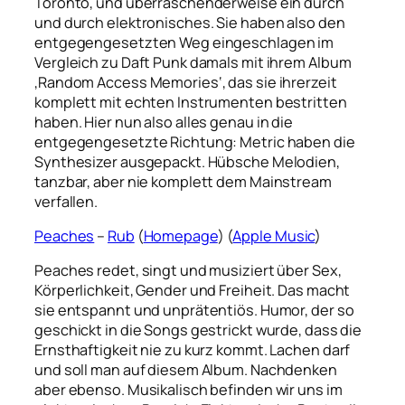
Toronto, und überraschenderweise ein durch
und durch elektronisches. Sie haben also den
entgegengesetzten Weg eingeschlagen im
Vergleich zu Daft Punk damals mit ihrem Album
‚Random Access Memories‘, das sie ihrerzeit
komplett mit echten Instrumenten bestritten
haben. Hier nun also alles genau in die
entgegengesetzte Richtung: Metric haben die
Synthesizer ausgepackt. Hübsche Melodien,
tanzbar, aber nie komplett dem Mainstream
verfallen.
Peaches
–
Rub
(
Homepage
) (
Apple Music
)
Peaches redet, singt und musiziert über Sex,
Körperlichkeit, Gender und Freiheit. Das macht
sie entspannt und unprätentiös. Humor, der so
geschickt in die Songs gestrickt wurde, dass die
Ernsthaftigkeit nie zu kurz kommt. Lachen darf
und soll man auf diesem Album. Nachdenken
aber ebenso. Musikalisch befinden wir uns im