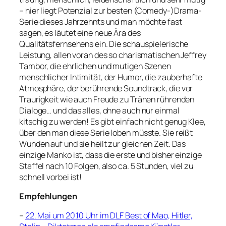
– hier liegt Potenzial zur besten (Comedy-)Drama-
Serie dieses Jahrzehnts und man möchte fast
sagen, es läutet eine neue Ära des
Qualitätsfernsehens ein. Die schauspielerische
Leistung, allen voran des so charismatischen Jeffrey
Tambor, die ehrlichen und mutigen Szenen
menschlicher Intimität, der Humor, die zauberhafte
Atmosphäre, der berührende Soundtrack, die vor
Traurigkeit wie auch Freude zu Tränen rührenden
Dialoge… und das alles, ohne auch nur einmal
kitschig zu werden! Es gibt einfach nicht genug Klee,
über den man diese Serie loben müsste. Sie reißt
Wunden auf und sie heilt zur gleichen Zeit. Das
einzige Manko ist, dass die erste und bisher einzige
Staffel nach 10 Folgen, also ca. 5 Stunden, viel zu
schnell vorbei ist!
Empfehlungen
–
22. Mai um 20.10 Uhr im DLF Best of Mao, Hitler,