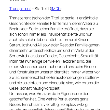
Transparent
– Staffel 1 (
IMDb
)
Transparent (schon der Titel ist genial!) erzählt die
Geschichte der Familie Pfefferman, deren Vater zu
Beginn der Serie seiner Familie eröffnet, dass sie
sich schon immer als Frau identifizierte und nun
auch als solche leben möchte. Ihre drei Kinder,
Sarah, Josh und Ali sowie der Rest der Familie gehen
damit sehr unterschiedlich um und im Verlauf der
Serie wird klar, dass Gender, Geschlecht, Sexualität,
Intimität nur einige der vielen Faktoren sind, die
einen Menschen ausmachen und uns beim Finden
und Konstruieren unserer Identität immer wieder vor
zwischenmenschliche Herausforderungen stellen –
und nie so einfach und eindeutig sind, wie es uns die
Gesellschaft häufig vorspielt.
Unfassbar, was Amazon da in Eigenproduktion
geschaffen hat. Eine wahre Perle, etwas ganz
Neues. Einfühlsam, vielfältig, komplex, witzig,
traurig, menschlich, leidenschaftlich und sehr mutig