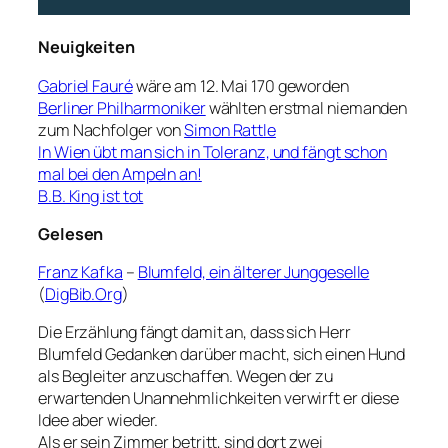
Neuigkeiten
Gabriel Fauré
wäre am 12. Mai 170 geworden
Berliner Philharmoniker
wählten erstmal niemanden
zum Nachfolger von
Simon Rattle
In Wien übt man sich in Toleranz, und fängt schon
mal bei den Ampeln an!
B.B. King ist tot
Gelesen
Franz Kafka
–
Blumfeld, ein älterer Junggeselle
(
DigBib.Org
)
Die Erzählung fängt damit an, dass sich Herr
Blumfeld Gedanken darüber macht, sich einen Hund
als Begleiter anzuschaffen. Wegen der zu
erwartenden Unannehmlichkeiten verwirft er diese
Idee aber wieder.
Als er sein Zimmer betritt, sind dort zwei