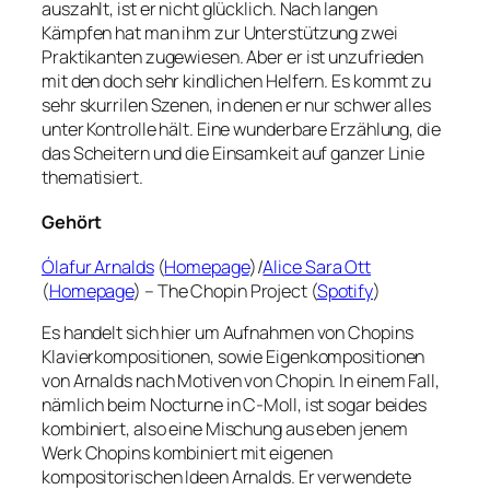
auszahlt, ist er nicht glücklich. Nach langen
Kämpfen hat man ihm zur Unterstützung zwei
Praktikanten zugewiesen. Aber er ist unzufrieden
mit den doch sehr kindlichen Helfern. Es kommt zu
sehr skurrilen Szenen, in denen er nur schwer alles
unter Kontrolle hält. Eine wunderbare Erzählung, die
das Scheitern und die Einsamkeit auf ganzer Linie
thematisiert.
Gehört
Ólafur Arnalds
(
Homepage
)/
Alice Sara Ott
(
Homepage
) – The Chopin Project (
Spotify
)
Es handelt sich hier um Aufnahmen von Chopins
Klavierkompositionen, sowie Eigenkompositionen
von Arnalds nach Motiven von Chopin. In einem Fall,
nämlich beim Nocturne in C-Moll, ist sogar beides
kombiniert, also eine Mischung aus eben jenem
Werk Chopins kombiniert mit eigenen
kompositorischen Ideen Arnalds. Er verwendete