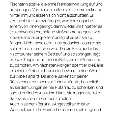
Tischtennisbälle, die ohne Fremdeinwirkung auf und
ab springen. Von nun an halten sie sich immer knapp
hinter ihm und lassen sich nicht abschütteln. Er
versucht sie zu einzufangen, was ihm sogar bei
einem von ihnen gelingt, dann wiederum findet er es
„zu entwürdigend, solche Maßnahmen gegen zwei
kleine Bälle zu ergreifen“ und gibt es auf sie zu
fangen. Nicht ohne den Hintergedanken, dass er sie
sehr zeitnah zerstören wird. Da die Bälle auch des
Nachts unter seinem Bett auf und ab springen, legt
er zwei Teppiche unter sein Bett, um die Geräusche
zu dämpfen. Am nächsten Morgen sperrt er die Bälle
in seinem Kleiderschrank ein, bevor er seinen Weg
zur Arbeit antritt. Da er die Bälle nach seiner
Rückkehr nicht mehr vorfinden möchte, beschließt
er, sie dem Jungen seiner Putzfrau zu schenken, und
sagt den Kindern aus dem Haus, sie mögen sich die
Bälle aus seinem Zimmer zu holen.
Auch in seinem Beruf als Angestellter in einer
Wäschefabrik, der Heimarbeiterinnen abfertigt und