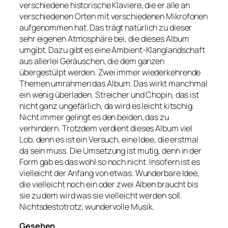
verschiedene historische Klaviere, die er alle an
verschiedenen Orten mit verschiedenen Mikrofonen
aufgenommen hat. Das trägt natürlich zu dieser
sehr eigenen Atmosphäre bei, die dieses Album
umgibt. Dazu gibt es eine Ambient-Klanglandschaft
aus allerlei Geräuschen, die dem ganzen
übergestülpt werden. Zwei immer wiederkehrende
Themen umrahmen das Album. Das wirkt manchmal
ein wenig überladen. Streicher und Chopin, das ist
nicht ganz ungefärlich, da wird es leicht kitschig.
Nicht immer gelingt es den beiden, das zu
verhindern. Trotzdem verdient dieses Album viel
Lob, denn es ist ein Versuch, eine Idee, die erstmal
da sein muss. Die Umsetzung ist mutig, denn in der
Form gab es das wohl so noch nicht. Insofern ist es
vielleicht der Anfang von etwas. Wunderbare Idee,
die vielleicht noch ein oder zwei Alben braucht bis
sie zu dem wird was sie vielleicht werden soll.
Nichtsdestotrotz, wundervolle Musik.
Gesehen