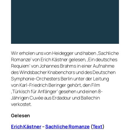
Wir erholen uns von Heidegger und haben ‚Sachliche
Romanze‘ von Erich Kästner gelesen, ‚Ein deutsches
Requiem‘ von Johannes Brahms in einer Aufnahme
des Windsbacher Knabenchors und des Deutschen
Symphonie-Orchesters Berlin unter der Leitung
von Karl-Friedrich Beringer gehört, den Film
‚Türkisch für Anfänger‘ gesehen und einen 8-
Jährigen Cuvée aus Erdadour und Ballechin
verkostet.
Gelesen
Erich Kästner
–
Sachliche Romanze
(
Text
)