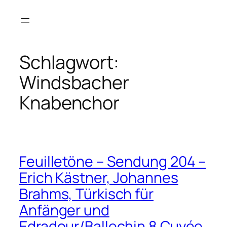
Zum
Inhalt
springen
Schlagwort:
Windsbacher
Knabenchor
Feuilletöne – Sendung 204 –
Erich Kästner, Johannes
Brahms, Türkisch für
Anfänger und
Edradour/Ballechin 8 Cuvée