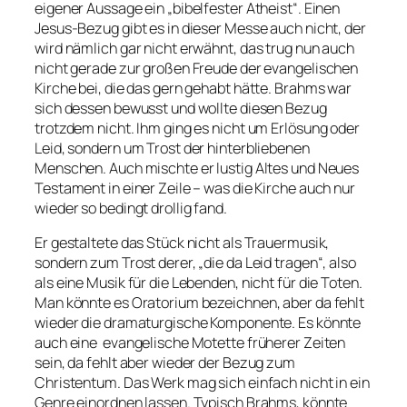
eigener Aussage ein „bibelfester Atheist“. Einen
Jesus-Bezug gibt es in dieser Messe auch nicht, der
wird nämlich gar nicht erwähnt, das trug nun auch
nicht gerade zur großen Freude der evangelischen
Kirche bei, die das gern gehabt hätte. Brahms war
sich dessen bewusst und wollte diesen Bezug
trotzdem nicht. Ihm ging es nicht um Erlösung oder
Leid, sondern um Trost der hinterbliebenen
Menschen. Auch mischte er lustig Altes und Neues
Testament in einer Zeile – was die Kirche auch nur
wieder so bedingt drollig fand.
Er gestaltete das Stück nicht als Trauermusik,
sondern zum Trost derer, „die da Leid tragen“, also
als eine Musik für die Lebenden, nicht für die Toten.
Man könnte es Oratorium bezeichnen, aber da fehlt
wieder die dramaturgische Komponente. Es könnte
auch eine evangelische Motette früherer Zeiten
sein, da fehlt aber wieder der Bezug zum
Christentum. Das Werk mag sich einfach nicht in ein
Genre einordnen lassen. Typisch Brahms, könnte