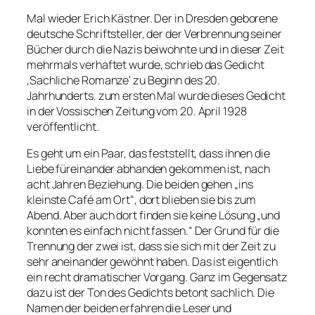
Mal wieder Erich Kästner. Der in Dresden geborene
deutsche Schriftsteller, der der Verbrennung seiner
Bücher durch die Nazis beiwohnte und in dieser Zeit
mehrmals verhaftet wurde, schrieb das Gedicht
‚Sachliche Romanze‘ zu Beginn des 20.
Jahrhunderts. zum ersten Mal wurde dieses Gedicht
in der Vossischen Zeitung vom 20. April 1928
veröffentlicht.
Es geht um ein Paar, das feststellt, dass ihnen die
Liebe füreinander abhanden gekommen ist, nach
acht Jahren Beziehung. Die beiden gehen „ins
kleinste Café am Ort“, dort blieben sie bis zum
Abend. Aber auch dort finden sie keine Lösung „und
konnten es einfach nicht fassen.“ Der Grund für die
Trennung der zwei ist, dass sie sich mit der Zeit zu
sehr aneinander gewöhnt haben. Das ist eigentlich
ein recht dramatischer Vorgang. Ganz im Gegensatz
dazu ist der Ton des Gedichts betont sachlich. Die
Namen der beiden erfahren die Leser und