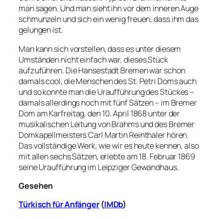
man sagen. Und man sieht ihn vor dem inneren Auge
schmunzeln und sich ein wenig freuen, dass ihm das
gelungen ist.
Man kann sich vorstellen, dass es unter diesem
Umständen nicht einfach war, dieses Stück
aufzuführen. Die Hansestadt Bremen war schon
damals cool, die Menschen des St. Petri Doms auch
und so konnte man die Uraufführung des Stückes –
damals allerdings noch mit fünf Sätzen – im Bremer
Dom am Karfreitag, den 10. April 1868 unter der
musikalischen Leitung von Brahms und des Bremer
Domkapellmeisters Carl Martin Reinthaler hören.
Das vollständige Werk, wie wir es heute kennen, also
mit allen sechs Sätzen, erlebte am 18. Februar 1869
seine Uraufführung im Leipziger Gewandhaus.
Gesehen
Türkisch für Anfänger
(
IMDb
)