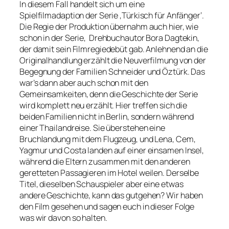
In diesem Fall handelt sich um eine
Spielfilmadaption der Serie ‚Türkisch für Anfänger‘.
Die Regie der Produktion übernahm auch hier, wie
schon in der Serie, Drehbuchautor Bora Dagtekin,
der damit sein Filmregiedebüt gab. Anlehnend an die
Originalhandlung erzählt die Neuverfilmung von der
Begegnung der Familien Schneider und Öztürk. Das
war’s dann aber auch schon mit den
Gemeinsamkeiten, denn die Geschichte der Serie
wird komplett neu erzählt. Hier treffen sich die
beiden Familien nicht in Berlin, sondern während
einer Thailandreise. Sie überstehen eine
Bruchlandung mit dem Flugzeug, und Lena, Cem,
Yagmur und Costa landen auf einer einsamen Insel,
während die Eltern zusammen mit den anderen
geretteten Passagieren im Hotel weilen. Derselbe
Titel, dieselben Schauspieler aber eine etwas
andere Geschichte, kann das gutgehen? Wir haben
den Film gesehen und sagen euch in dieser Folge
was wir davon so halten.