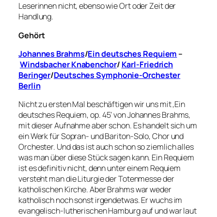
Leserinnen nicht, ebenso wie Ort oder Zeit der
Handlung.
Gehört
Johannes Brahms
/
Ein deutsches Requiem
–
Windsbacher Knabenchor
/
Karl-Friedrich
Beringer
/
Deutsches Symphonie-Orchester
Berlin
Nicht zu ersten Mal beschäftigen wir uns mit ‚Ein
deutsches Requiem, op. 45‘ von Johannes Brahms,
mit dieser Aufnahme aber schon. Es handelt sich um
ein Werk für Sopran- und Bariton-Solo, Chor und
Orchester. Und das ist auch schon so ziemlich alles
was man über diese Stück sagen kann. Ein Requiem
ist es definitiv nicht, denn unter einem Requiem
versteht man die Liturgie der Totenmesse der
katholischen Kirche. Aber Brahms war weder
katholisch noch sonst irgendetwas. Er wuchs im
evangelisch-lutherischen Hamburg auf und war laut