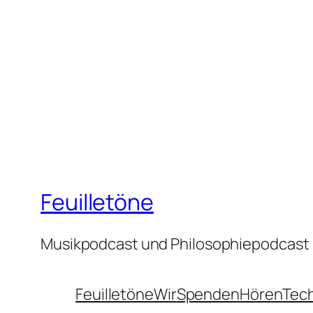
Feuilletöne
Musikpodcast und Philosophiepodcast
Feuilletöne
Wir
Spenden
Hören
Tec