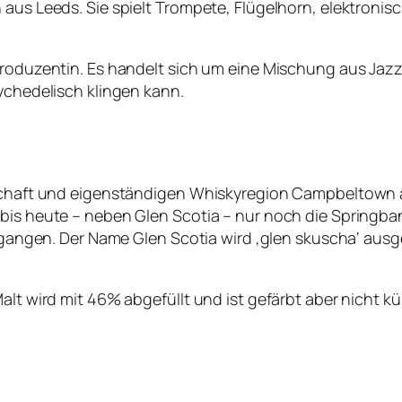
 aus Leeds. Sie spielt Trompete, Flügelhorn, elektroni
 Produzentin. Es handelt sich um eine Mischung aus Jaz
sychedelisch klingen kann.
tschaft und eigenständigen Whiskyregion Campbeltown 
is heute – neben Glen Scotia – nur noch die Springbank-D
 gegangen. Der Name Glen Scotia wird ‚glen skuscha‘ au
lt wird mit 46% abgefüllt und ist gefärbt aber nicht küh