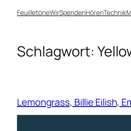
Zum
Feuilletöne
Wir
Spenden
Hören
Technik
M
Inhalt
springen
Schlagwort:
Yello
Lemongrass, Billie Eilish,