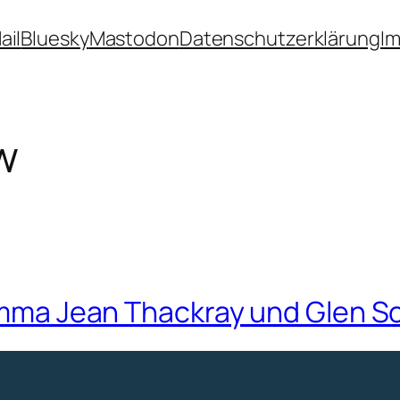
ail
Bluesky
Mastodon
Datenschutzerklärung
I
w
 Emma Jean Thackray und Glen S