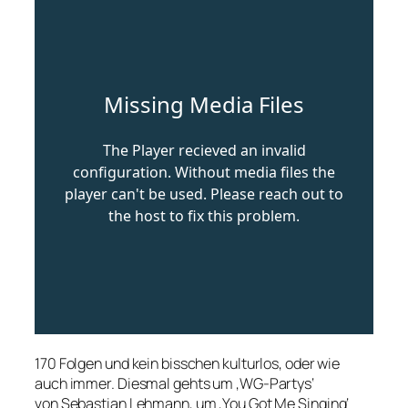
170 Folgen und kein bisschen kulturlos, oder wie
auch immer. Diesmal gehts um ‚WG-Partys‘
von Sebastian Lehmann, um ‚You Got Me Singing‘