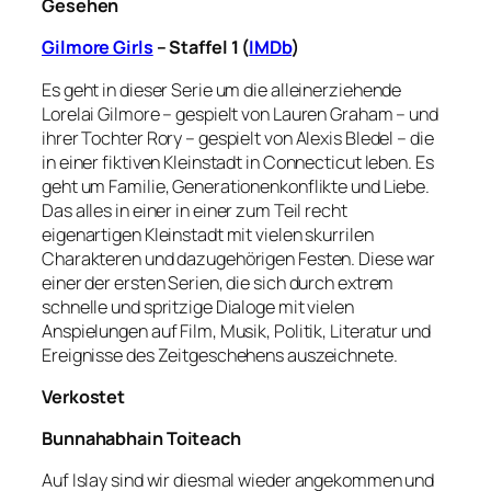
Gesehen
Gilmore Girls
– Staffel 1 (
IMDb
)
Es geht in dieser Serie um die alleinerziehende
Lorelai Gilmore – gespielt von Lauren Graham – und
ihrer Tochter Rory – gespielt von Alexis Bledel – die
in einer fiktiven Kleinstadt in Connecticut leben. Es
geht um Familie, Generationenkonflikte und Liebe.
Das alles in einer in einer zum Teil recht
eigenartigen Kleinstadt mit vielen skurrilen
Charakteren und dazugehörigen Festen. Diese war
einer der ersten Serien, die sich durch extrem
schnelle und spritzige Dialoge mit vielen
Anspielungen auf Film, Musik, Politik, Literatur und
Ereignisse des Zeitgeschehens auszeichnete.
Verkostet
Bunnahabhain Toiteach
Auf Islay sind wir diesmal wieder angekommen und