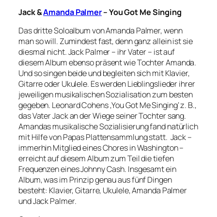
Jack &
Amanda Palmer
– You Got Me Singing
Das dritte Soloalbum von Amanda Palmer, wenn
man so will. Zumindest fast, denn ganz allein ist sie
diesmal nicht. Jack Palmer – ihr Vater – ist auf
diesem Album ebenso präsent wie Tochter Amanda.
Und so singen beide und begleiten sich mit Klavier,
Gitarre oder Ukulele. Es werden Lieblingslieder ihrer
jeweiligen musikalischen Sozialisation zum besten
gegeben. Leonard Cohens ‚You Got Me Singing‘ z. B.,
das Vater Jack an der Wiege seiner Tochter sang.
Amandas musikalische Sozialisierung fand natürlich
mit Hilfe von Papas Plattensammlung statt. Jack –
immerhin Mitglied eines Chores in Washington –
erreicht auf diesem Album zum Teil die tiefen
Frequenzen eines Johnny Cash. Insgesamt ein
Album, was im Prinzip genau aus fünf Dingen
besteht: Klavier, Gitarre, Ukulele, Amanda Palmer
und Jack Palmer.