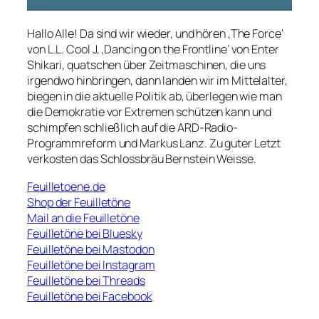
Hallo Alle! Da sind wir wieder, und hören ‚The Force‘
von L.L. Cool J, ‚Dancing on the Frontline‘ von Enter
Shikari, quatschen über Zeitmaschinen, die uns
irgendwo hinbringen, dann landen wir im Mittelalter,
biegen in die aktuelle Politik ab, überlegen wie man
die Demokratie vor Extremen schützen kann und
schimpfen schließlich auf die ARD-Radio-
Programmreform und Markus Lanz. Zu guter Letzt
verkosten das Schlossbräu Bernstein Weisse.
Feuilletoene.de
Shop der Feuilletöne
Mail an die Feuilletöne
Feuilletöne bei Bluesky
Feuilletöne bei Mastodon
Feuilletöne bei Instagram
Feuilletöne bei Threads
Feuilletöne bei Facebook