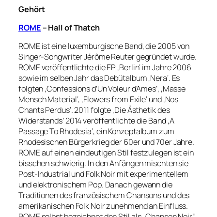
Gehört
ROME
– Hall of Thatch
ROME ist eine luxemburgische Band, die 2005 von
Singer-Songwriter Jérôme Reuter gegründet wurde.
ROME veröffentlichte die EP ‚Berlin‘ im Jahre 2006
sowie im selben Jahr das Debütalbum ‚Nera‘. Es
folgten ‚Confessions d’Un Voleur d’Ames‘, ‚Masse
Mensch Material‘, ‚Flowers from Exile‘ und ‚Nos
Chants Perdus‘. 2011 folgte ‚Die Ästhetik des
Widerstands‘ 2014 veröffentlichte die Band ‚A
Passage To Rhodesia‘, ein Konzeptalbum zum
Rhodesischen Bürgerkrieg der 60er und 70er Jahre.
ROME auf einen eindeutigen Stil festzulegen ist ein
bisschen schwierig. In den Anfängen mischten sie
Post-Industrial und Folk Noir mit experimentellem
und elektronischem Pop. Danach gewann die
Traditionen des französischem Chansons und des
amerikanischen Folk Noir zunehmend an Einfluss.
ROME selbst bezeichnet den Stil als „Chanson Noir“.