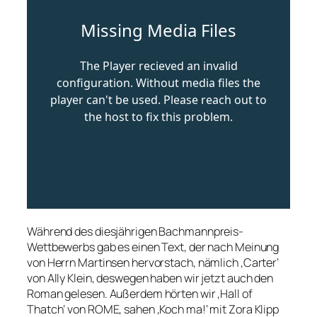
Während des diesjährigen Bachmannpreis-
Wettbewerbs gab es einen Text, der nach Meinung
von Herrn Martinsen hervorstach, nämlich ‚Carter‘
von Ally Klein, deswegen haben wir jetzt auch den
Roman gelesen. Außerdem hörten wir ‚Hall of
Thatch‘ von ROME, sahen ‚Koch ma!‘ mit Zora Klipp