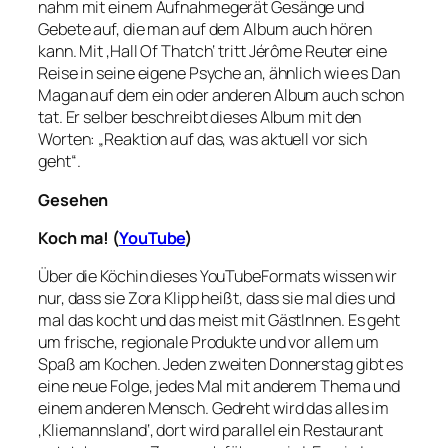
nahm mit einem Aufnahmegerät Gesänge und
Gebete auf, die man auf dem Album auch hören
kann. Mit ‚Hall Of Thatch‘ tritt Jérôme Reuter eine
Reise in seine eigene Psyche an, ähnlich wie es Dan
Magan auf dem ein oder anderen Album auch schon
tat. Er selber beschreibt dieses Album mit den
Worten: „Reaktion auf das, was aktuell vor sich
geht“.
Gesehen
Koch ma! (
YouTube
)
Über die Köchin dieses YouTubeFormats wissen wir
nur, dass sie Zora Klipp heißt, dass sie mal dies und
mal das kocht und das meist mit GästInnen. Es geht
um frische, regionale Produkte und vor allem um
Spaß am Kochen. Jeden zweiten Donnerstag gibt es
eine neue Folge, jedes Mal mit anderem Thema und
einem anderen Mensch. Gedreht wird das alles im
‚Kliemannsland‘, dort wird parallel ein Restaurant