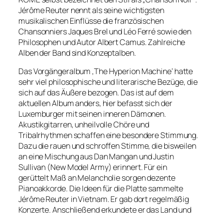
Jérôme Reuter nennt als seine wichtigsten
musikalischen Einflüsse die französischen
Chansonniers Jaques Brel und Léo Ferré sowie den
Philosophen und Autor Albert Camus. Zahlreiche
Alben der Band sind Konzeptalben.
Das Vorgängeralbum ‚The Hyperion Machine‘ hatte
sehr viel philosophische und literarische Bezüge, die
sich auf das Äußere bezogen. Das ist auf dem
aktuellen Album anders, hier befasst sich der
Luxemburger mit seinen inneren Dämonen.
Akustikgitarren, unheilvolle Chöre und
Tribalrhythmen schaffen eine besondere Stimmung.
Dazu die rauen und schroffen Stimme, die bisweilen
an eine Mischung aus Dan Mangan und Justin
Sullivan (New Model Army) erinnert. Für ein
gerüttelt Maß an Melancholie sorgen dezente
Pianoakkorde. Die Ideen für die Platte sammelte
Jérôme Reuter in Vietnam. Er gab dort regelmäßig
Konzerte. Anschließend erkundete er das Land und