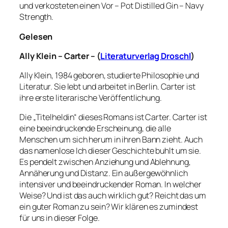
und verkosteten einen Vor – Pot Distilled Gin – Navy
Strength.
Gelesen
Ally
Klein –
Carter
–
(
Literaturverlag Droschl
)
Ally Klein, 1984 geboren, studierte Philosophie und
Literatur. Sie lebt und arbeitet in Berlin. Carter ist
ihre erste literarische Veröffentlichung.
Die „Titelheldin“ dieses Romans ist Carter. Carter ist
eine beeindruckende Erscheinung, die alle
Menschen um sich herum in ihren Bann zieht. Auch
das namenlose Ich dieser Geschichte buhlt um sie.
Es pendelt zwischen Anziehung und Ablehnung,
Annäherung und Distanz. Ein außergewöhnlich
intensiver und beeindruckender Roman. In welcher
Weise? Und ist das auch wirklich gut? Reicht das um
ein guter Roman zu sein? Wir klären es zumindest
für uns in dieser Folge.