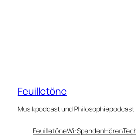
Feuilletöne
Musikpodcast und Philosophiepodcast
Feuilletöne
Wir
Spenden
Hören
Tec