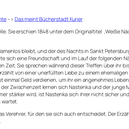
hte
–>
Das meint Bücherstadt Kurier
lle. Sie erschien 1848 unter dem Originaltitel ‚Weiße 
 Namenlos bleibt, und der des Nachts in Sankt Petersburg
ollte sich eine Freundschaft und im Lauf der folgenden 
en Zeit. Sie sprechen während dieser Treffen über ihr b
zählt von einer unerfüllten Liebe zu einem ehemaligen 
erst einmal Geld verdienen, um ihr ein angenehmes Lebe
n der Zwischenzeit lernen sich Nastenka und der junge
mer stärker wird, ist Nastenka sich ihrer nicht sicher
 wartet.
Verehrer, für den sie sich auch entscheidet. Der Erzähl
.