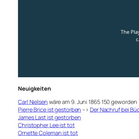
Neuigkeiten
Carl Nielsen
wäre am 9. Juni 1865 150 geworden
Pierre Brice ist gestorben
–>
Der Nachruf bei Büc
James Last ist gestorben
Christopher Lee ist tot
Ornette Coleman ist tot