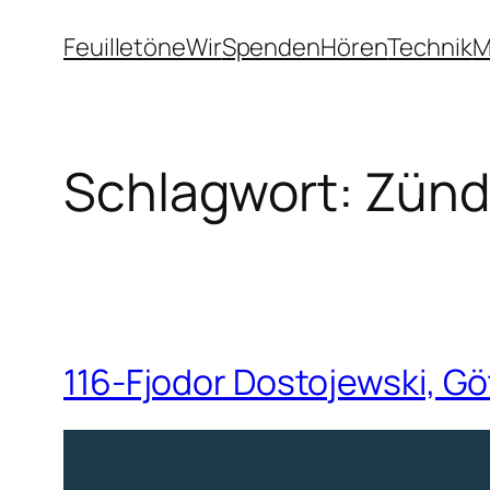
Zum
Feuilletöne
Wir
Spenden
Hören
Technik
M
Inhalt
springen
Schlagwort:
Zünd
116-Fjodor Dostojewski, G