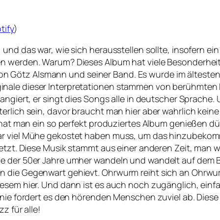
tify
)
und das war, wie sich herausstellen sollte, insofern ei
en werden. Warum? Dieses Album hat viele Besonderhei
 Götz Alsmann und seiner Band. Es wurde im ältesten
inale dieser Interpretationen stammen von berühmten
angiert, er singt dies Songs alle in deutscher Sprache. 
rlich sein, davor braucht man hier aber wahrlich keine 
 hat man ein so perfekt produziertes Album genießen dürf
ar viel Mühe gekostet haben muss, um das hinzubekomm
setzt. Diese Musik stammt aus einer anderen Zeit, man 
de der 50er Jahre umher wandeln und wandelt auf dem
n die Gegenwart gehievt. Ohrwurm reiht sich an Ohrwur
iesem hier. Und dann ist es auch noch zugänglich, ein
r nie fordert es den hörenden Menschen zuviel ab. Die
z für alle!