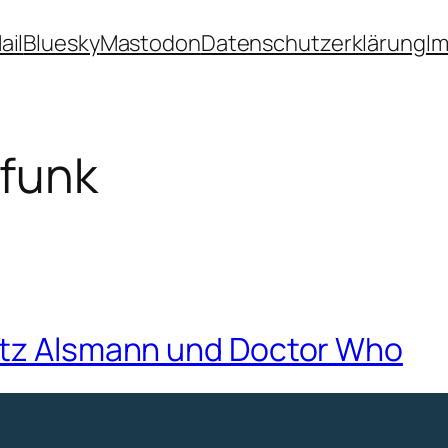
ail
Bluesky
Mastodon
Datenschutzerklärung
I
funk
ötz Alsmann und Doctor Who