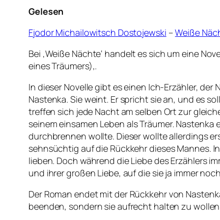
Gelesen
Fjodor Michailowitsch Dostojewski
–
Weiße Näc
Bei ‚Weiße Nächte‘ handelt es sich um eine Nove
eines Träumers)
‚
.
In dieser Novelle gibt es einen Ich-Erzähler, der
Nastenka. Sie weint. Er spricht sie an, und es s
treffen sich jede Nacht am selben Ort zur gleich
seinem einsamen Leben als Träumer. Nastenka er
durchbrennen wollte. Dieser wollte allerdings 
sehnsüchtig auf die Rückkehr dieses Mannes. I
lieben. Doch während die Liebe des Erzählers im
und ihrer großen Liebe, auf die sie ja immer noch
Der Roman endet mit der Rückkehr von Nastenkas 
beenden, sondern sie aufrecht halten zu wollen