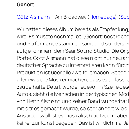
Gehört
Götz Alsmann
– Am Broadway (
Homepage
) (
Spo
Wir hatten dieses Album bereits als Empfehlung, 
wird. Es musste nochmal bei ‚Gehört‘ besproch
und Performance stammen samt und sonders von
aufgenommen, dem Sear Sound Studio. Die Orig
Porter. Götz Alsmann hat diese nicht nur neu arr
deutscher Sprache zu interpretieren kann fürchte
Produktion ist über alle Zweifel erhaben. Selten
allem was die Musiker machen, dass es unfassb
zauberhafte Detail, wurde liebevoll in Szene ge
Autos, sieht die Menschen in der typischen Mo
von Herrn Alsmann und seiner Band wunderbar i
mit der es gemacht wurde, so sehr anhört wie d
Anspruchsvoll ist es musikalisch trotzdem, abe
keiner zur Kunst begeben. Das ist wirklich mal Jaz