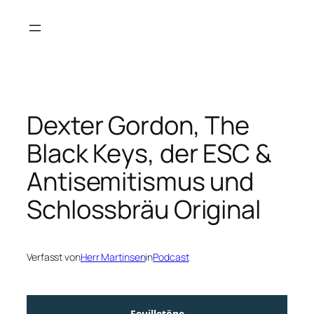
Zum
Inhalt
springen
Dexter Gordon, The
Black Keys, der ESC &
Antisemitismus und
Schlossbräu Original
Verfasst von
Herr Martinsen
in
Podcast