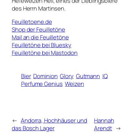
Hefeweizen Hell, eines der Lieblingsbiere
des Herrn Martinsen.
Feuilletoene.de
Shop der Feuilletöne
Mail an die Feuilletöne
Feuilletöne bei Bluesky
Feuilletöne bei Mastodon
Bier
Dominion
Glory
Gutmann
IQ
Perfume Genius
Weizen
←
Andorra, Hochhäuser und
Hannah
das Bosch Lager
Arendt
→