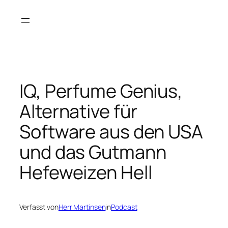
Zum
Inhalt
springen
IQ, Perfume Genius,
Alternative für
Software aus den USA
und das Gutmann
Hefeweizen Hell
Verfasst von
Herr Martinsen
in
Podcast