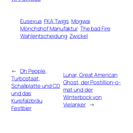
Eusexua
FKA Twigs
Mogwai
Mönchshof Manufaktur
The bad Fire
Wahlentscheidung
Zwickel
←
Oh People,
Lunar, Great American
Turbostaat,
Ghost, der Postillion-o-
Schallplatte und CD
mat und der
und das
Winterbock von
Kurpfalzbräu
Vielanker
→
Festbier