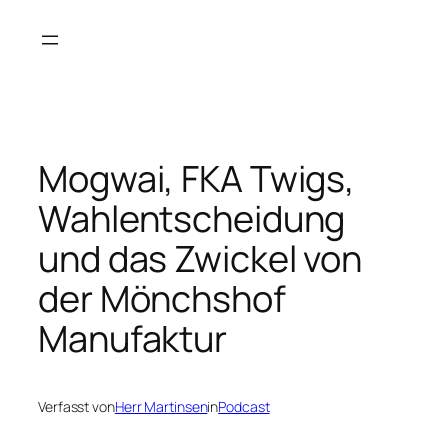
Zum
Inhalt
springen
Mogwai, FKA Twigs,
Wahlentscheidung
und das Zwickel von
der Mönchshof
Manufaktur
Verfasst von
Herr Martinsen
in
Podcast