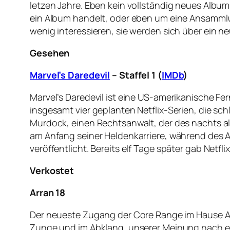
letzen Jahre. Eben kein vollständig neues Album,
ein Album handelt, oder eben um eine Ansammlu
wenig interessieren, sie werden sich über ein 
Gesehen
Marvel’s Daredevil
– Staffel 1 (
IMDb
)
Marvel’s Daredevil ist eine US-amerikanische Fe
insgesamt vier geplanten Netflix-Serien, die sc
Murdock, einen Rechtsanwalt, der des nachts als 
am Anfang seiner Heldenkarriere, während des Auf
veröffentlicht. Bereits elf Tage später gab Netfl
Verkostet
Arran 18
Der neueste Zugang der Core Range im Hause Arra
Zunge und im Abklang, unserer Meinung nach e