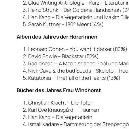
Clue Writing Anthologie – Kurz – Literatur
Heinz Strunk – Der Goldene Handschuh (
Han Kang – Die Vegetarierin und Maxim Bille
Sarah Kuttner – 180° Meer (14%)
Alben des Jahres der HörerInnen
Leonard Cohen – You want it darker (83%)
David Bowie – Blackstar (52%)
Radiohead – A Moon shaped Pool und Mari
Nick Cave & the bad Seeds – Skeleton Tree
Katatonia – The Fall of the Hearts (13%)
Bücher des Jahres Frau Windhorst
Christian Kracht – Die Toten
Karl Ove Knausgård – Träumen
Han Kang – Die Vegetarierin
Ismail Kadare – Dämmerung der Steppengö