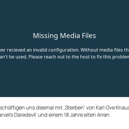
eschäftigen uns diesmal mit ‚Sterben‘ von Karl Ove Kna
arvel’s Daredevil‘ und einem 18 Jahre alten Arran.