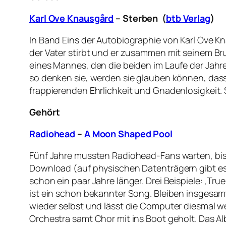
Karl Ove Knausgård
– Sterben (
btb Verlag
)
In Band Eins der Autobiographie von Karl Ove K
der Vater stirbt und er zusammen mit seinem B
eines Mannes, den die beiden im Laufe der Jahre
so denken sie, werden sie glauben können, dass e
frappierenden Ehrlichkeit und Gnadenlosigkeit.
Gehört
Radiohead
–
A Moon Shaped Pool
Fünf Jahre mussten Radiohead-Fans warten, bis 
Download (auf physischen Datenträgern gibt es 
schon ein paar Jahre länger. Drei Beispiele: ‚Tr
ist ein schon bekannter Song. Bleiben insgesamt
wieder selbst und lässt die Computer diesmal 
Orchestra samt Chor mit ins Boot geholt. Das 