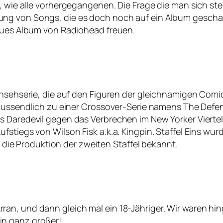
 wie alle vorhergegangenen. Die Frage die man sich stel
ng von Songs, die es doch noch auf ein Album geschaff
neues Album von Radiohead freuen.
rnsehserie, die auf den Figuren der gleichnamigen Comics
hlussendlich zu einer Crossover-Serie namens The Defen
Daredevil gegen das Verbrechen im New Yorker Viertel He
stiegs von Wilson Fisk a.k.a. Kingpin. Staffel Eins wurd
ix die Produktion der zweiten Staffel bekannt.
n, und dann gleich mal ein 18-Jähriger. Wir waren hing
in ganz großer!