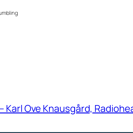
Rumbling
– Karl Ove Knausgård, Radiohea