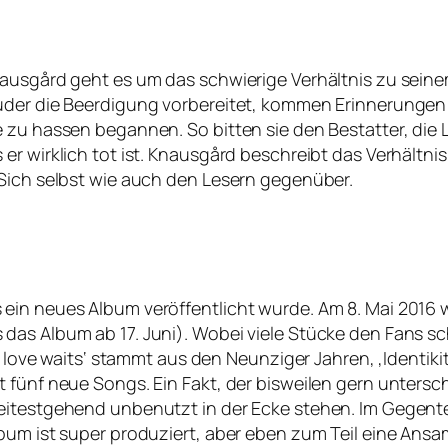
nausgård geht es um das schwierige Verhältnis zu seine
ruder die Beerdigung vorbereitet, kommen Erinnerungen
 zu hassen begannen. So bitten sie den Bestatter, die 
r wirklich tot ist. Knausgård beschreibt das Verhältnis
 Sich selbst wie auch den Lesern gegenüber.
ein neues Album veröffentlicht wurde. Am 8. Mai 2016 w
das Album ab 17. Juni). Wobei viele Stücke den Fans sc
ue love waits‘ stammt aus den Neunziger Jahren, ‚Identik
 fünf neue Songs. Ein Fakt, der bisweilen gern untersch
weitestgehend unbenutzt in der Ecke stehen. Im Gegent
Album ist super produziert, aber eben zum Teil eine A