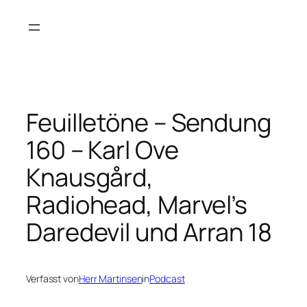
Zum
Inhalt
springen
Feuilletöne – Sendung
160 – Karl Ove
Knausgård,
Radiohead, Marvel’s
Daredevil und Arran 18
Verfasst von
Herr Martinsen
in
Podcast