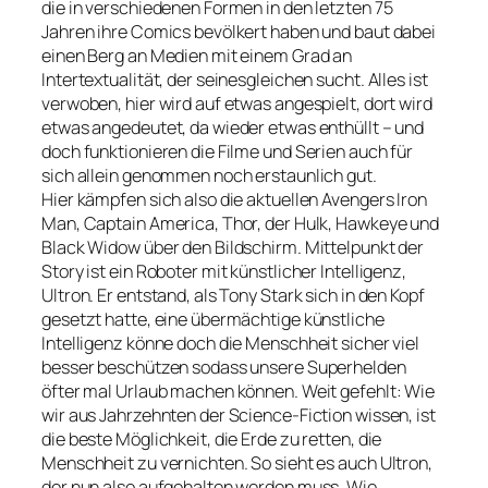
die in verschiedenen Formen in den letzten 75
Jahren ihre Comics bevölkert haben und baut dabei
einen Berg an Medien mit einem Grad an
Intertextualität, der seinesgleichen sucht. Alles ist
verwoben, hier wird auf etwas angespielt, dort wird
etwas angedeutet, da wieder etwas enthüllt – und
doch funktionieren die Filme und Serien auch für
sich allein genommen noch erstaunlich gut.
Hier kämpfen sich also die aktuellen Avengers Iron
Man, Captain America, Thor, der Hulk, Hawkeye und
Black Widow über den Bildschirm. Mittelpunkt der
Story ist ein Roboter mit künstlicher Intelligenz,
Ultron. Er entstand, als Tony Stark sich in den Kopf
gesetzt hatte, eine übermächtige künstliche
Intelligenz könne doch die Menschheit sicher viel
besser beschützen sodass unsere Superhelden
öfter mal Urlaub machen können. Weit gefehlt: Wie
wir aus Jahrzehnten der Science-Fiction wissen, ist
die beste Möglichkeit, die Erde zu retten, die
Menschheit zu vernichten. So sieht es auch Ultron,
der nun also aufgehalten werden muss. Wie