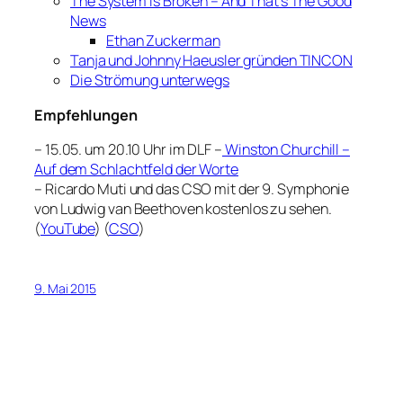
The System Is Broken – And That’s The Good
News
Ethan Zuckerman
Tanja und Johnny Haeusler gründen TINCON
Die Strömung unterwegs
Empfehlungen
– 15.05. um 20.10 Uhr im DLF –
Winston Churchill –
Auf dem Schlachtfeld der Worte
– Ricardo Muti und das CSO mit der 9. Symphonie
von Ludwig van Beethoven kostenlos zu sehen.
(
YouTube
) (
CSO
)
9. Mai 2015