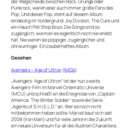
der Wegscheide zwischen Rock, Grunge oder
Punkrock, waren aber auch immer große Fans des
Pop. Und dieser Pop, steht auf diesem Album
eindeutig im Vordergrund. Joy Division, The Cure und
ein Hauch Pet Shop Boys. Die Songs sind so
zugänglich, wie man es eigentlich noch nie erlebt
hat. Nie waren sie poppiger, zugänglicher und
ohrwurmiger. Ein zauberhaftes Album.
Gesehen
Avengers – Age of Ultron
(
IMDb
)
„Avengers: Age of Ultron“ ist der nun zweite
Avengers-Film im Marvel Cinematic Universe
(MCU) und schließt an die Ereignisse von „Captain
America: The Winter Soldier“ sowie die Serie
„Agents of S.H.I.E.L.D.“ an. Wer es noch nicht
mitbekommen haben sollte: Marvel baut sich seit
2008 (Iron Man) und für viele Jahre in die Zukunft
ein neues Universum für all die illustren Charaktere,