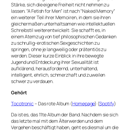
Stärke, sich die eigene Freiheit nicht nehmen zu
lassen. “A Fetish for Men” ist nach “Naked Memory“
ein weiterer Teil ihrer Memoiren, in dem sie ihren
gleichermaßen unterhaltsamen wie intellektuellen
Schreibstil weiterentwickelt: Sie schafft es, in
einem Atemzug von tief philosophischen Gedanken
zu schrullig-erotischen Sexgeschichten zu
springen, ohne je langweilig oder prätentiös zu
werden. Dieser kurze Einblick in ihre bewegte
Jugend und Entdeckung ihrer Sexualität ist
aufklärend, herausfordernd, unterhaltend,
intelligent, ehrlich, schmerzhaft und zuweilen
schwer zu verdauen.
Gehört
Tocotronic
– Das rote Album (
Homepage
) (
Spotify
)
Da ist es, das 11te Album der Band. Nachdem sie sich
das letzte mal mit dem Älterwerden und dem
Vergehen beschäftigt haben, geht es diesmal um die