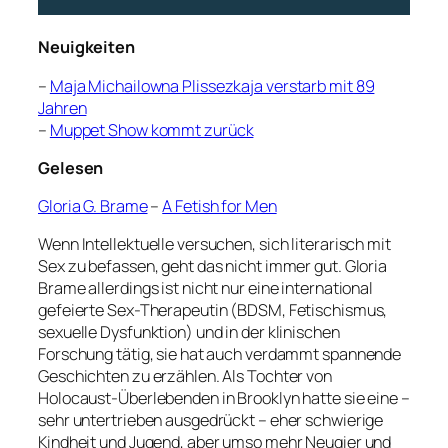
Neuigkeiten
–
Maja Michailowna Plissezkaja verstarb mit 89
Jahren
–
Muppet Show kommt zurück
Gelesen
Gloria G. Brame
–
A Fetish for Men
Wenn Intellektuelle versuchen, sich literarisch mit
Sex zu befassen, geht das nicht immer gut. Gloria
Brame allerdings ist nicht nur eine international
gefeierte Sex-Therapeutin (BDSM, Fetischismus,
sexuelle Dysfunktion) und in der klinischen
Forschung tätig, sie hat auch verdammt spannende
Geschichten zu erzählen. Als Tochter von
Holocaust-Überlebenden in Brooklyn hatte sie eine –
sehr untertrieben ausgedrückt – eher schwierige
Kindheit und Jugend, aber umso mehr Neugier und