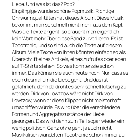
Liebe. Und was ist das? Pop?
Eingängige wunderschöne Popmusik. Richtige
Ohrwurmqualitäten hat dieses Album. Diese Musik,
bekommt man so schnell nicht mehr aus dem Kopf.
Was die Texte angeht, so braucht man eigentlich
kein Wort mehr über diese Band zu verlieren. Es ist
Tocotronic, und so sind auch die Texte auf diesem
Album. Viele Texte von Ihnen könnten einfach so als
Überschrift eines Artikels, eines Aufrufes oder eben
auf T-Shirts stehen. So was konnten sie schon
immer. Das können sie auch heute noch. Nur, dass es
eben diesmal um die Liebe geht. Und das ist
gefährlich, denn da droht es sehr schnell kitschig zu
werden. Dirk von Lowtzow wäre nicht Dirk von
Lowtzow, wenn er diese Klippen nicht meisterhaft
umschiffen würde. Es wird über die verschiedene
Formen und Aggregatszustände der Liebe
gesungen. Das wird dann zum Teil sogar wieder ein
wenig politisch. Ganz ohne geht ja auch nicht.
Musikalisch wandelten Tocotronic schon immer auf