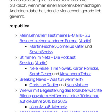
praktisch, wenn man einen anderen übermächtigen
Androiden dabei hat, der die Menschheit gerade lieb
gewinnt.
re:publica
Mein Lehnsherr liest meine E-Mails – Zu
Besuch in einem anderen Europa
(
Audio
)
Martin Fischer
,
Cornelius Kater
und
Seven Sedivy
Stimmen im Netz – Die Podcast
Session
(
Audio
)
Nele Heise
,
Tine Nowak
,
Kartin Rönicke
,
Sarah Geser
und
Alexanbdra Tobor
Breaking News – Was tun wenn’ eilt?
Christian Radler
und
Nea Matzen
Wie wir mit Begeisterung das totalüberwachte
Bildungssystem einführten – eine Rückschau
auf die Jahre 2015 bis 2025
Jöran Muuß-Merholz