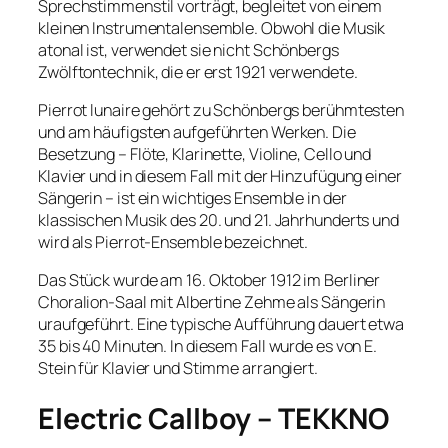
Sprechstimmenstil vorträgt, begleitet von einem
kleinen Instrumentalensemble. Obwohl die Musik
atonal ist, verwendet sie nicht Schönbergs
Zwölftontechnik, die er erst 1921 verwendete.
Pierrot lunaire gehört zu Schönbergs berühmtesten
und am häufigsten aufgeführten Werken. Die
Besetzung – Flöte, Klarinette, Violine, Cello und
Klavier und in diesem Fall mit der Hinzufügung einer
Sängerin – ist ein wichtiges Ensemble in der
klassischen Musik des 20. und 21. Jahrhunderts und
wird als Pierrot-Ensemble bezeichnet.
Das Stück wurde am 16. Oktober 1912 im Berliner
Choralion-Saal mit Albertine Zehme als Sängerin
uraufgeführt. Eine typische Aufführung dauert etwa
35 bis 40 Minuten. In diesem Fall wurde es von E.
Stein für Klavier und Stimme arrangiert.
Electric Callboy – TEKKNO