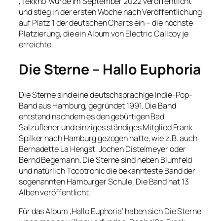
‚Tekkno‘ wurde im September 2022 veröffentlicht
und stieg in der ersten Woche nach Veröffentlichung
auf Platz 1 der deutschen Charts ein – die höchste
Platzierung, die ein Album von Electric Callboy je
erreichte.
Die Sterne – Hallo Euphoria
Die Sterne sind eine deutschsprachige Indie-Pop-
Band aus Hamburg, gegründet 1991. Die Band
entstand nachdem es den gebürtigen Bad
Salzuflener und einziges ständiges Mitglied Frank
Spilker nach Hamburg gezogen hatte, wie z.B. auch
Bernadette La Hengst, Jochen Distelmeyer oder
Bernd Begemann. Die Sterne sind neben Blumfeld
und natürlich Tocotronic die bekannteste Band der
sogenannten Hamburger Schule. Die Band hat 13
Alben veröffentlicht.
Für das Album ‚Hallo Euphoria‘ haben sich Die Sterne