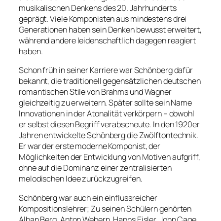
musikalischen Denkens des 20. Jahrhunderts
geprägt. Viele Komponisten aus mindestens drei
Generationen haben sein Denken bewusst erweitert,
während andere leidenschaftlich dagegen reagiert
haben.
Schon früh in seiner Karriere war Schönberg dafür
bekannt, die traditionell gegensätzlichen deutschen
romantischen Stile von Brahms und Wagner
gleichzeitig zu erweitern. Später sollte sein Name
Innovationen in der Atonalität verkörpern – obwohl
er selbst diesen Begriff verabscheute. In den 1920er
Jahren entwickelte Schönberg die Zwölftontechnik.
Er war der erste moderne Komponist, der
Möglichkeiten der Entwicklung von Motiven aufgriff,
ohne auf die Dominanz einer zentralisierten
melodischen Idee zurückzugreifen.
Schönberg war auch ein einflussreicher
Kompositionslehrer; Zu seinen Schülern gehörten
Alban Berg, Anton Webern, Hanns Eisler, John Cage,