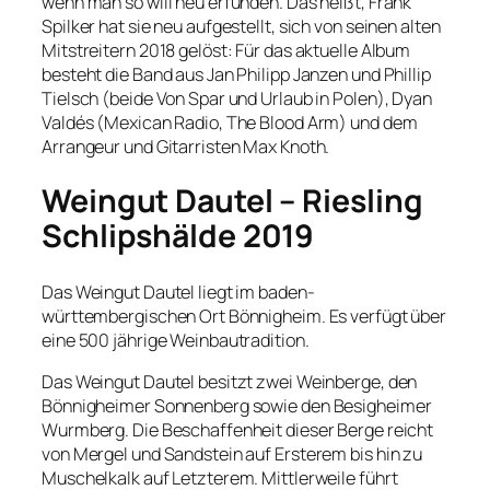
wenn man so will neu erfunden. Das heißt, Frank
Spilker hat sie neu aufgestellt, sich von seinen alten
Mitstreitern 2018 gelöst: Für das aktuelle Album
besteht die Band aus Jan Philipp Janzen und Phillip
Tielsch (beide Von Spar und Urlaub in Polen), Dyan
Valdés (Mexican Radio, The Blood Arm) und dem
Arrangeur und Gitarristen Max Knoth.
Weingut Dautel – Riesling
Schlipshälde 2019
Das Weingut Dautel liegt im baden-
württembergischen Ort Bönnigheim. Es verfügt über
eine 500 jährige Weinbautradition.
Das Weingut Dautel besitzt zwei Weinberge, den
Bönnigheimer Sonnenberg sowie den Besigheimer
Wurmberg. Die Beschaffenheit dieser Berge reicht
von Mergel und Sandstein auf Ersterem bis hin zu
Muschelkalk auf Letzterem. Mittlerweile führt