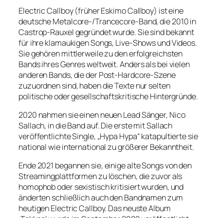
Electric Callboy (früher Eskimo Callboy) ist eine
deutsche Metalcore-/Trancecore-Band, die 2010 in
Castrop-Rauxel gegründet wurde. Sie sind bekannt
für ihre klamaukigen Songs, Live-Shows und Videos.
Sie gehören mittlerweile zu den erfolgreichsten
Bands ihres Genres weltweit. Anders als bei vielen
anderen Bands, die der Post-Hardcore-Szene
zuzuordnen sind, haben die Texte nur selten
politische oder gesellschaftskritische Hintergründe.
2020 nahmen sie einen neuen Lead Sänger, Nico
Sallach, in die Band auf. Die erste mit Sallach
veröffentlichte Single, „Hypa Hypa“ katapultierte sie
national wie international zu größerer Bekanntheit.
Ende 2021 begannen sie, einige alte Songs von den
Streamingplattformen zu löschen, die zuvor als
homophob oder sexistisch kritisiert wurden, und
änderten schließlich auch den Bandnamen zum
heutigen Electric Callboy. Das neuste Album