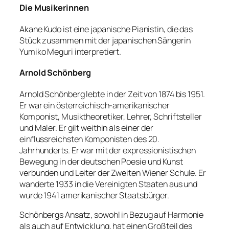
Die Musikerinnen
Akane Kudo ist eine japanische Pianistin, die das
Stück zusammen mit der japanischen Sängerin
Yumiko Meguri interpretiert.
Arnold Schönberg
Arnold Schönberg lebte in der Zeit von 1874 bis 1951.
Er war ein österreichisch-amerikanischer
Komponist, Musiktheoretiker, Lehrer, Schriftsteller
und Maler. Er gilt weithin als einer der
einflussreichsten Komponisten des 20.
Jahrhunderts. Er war mit der expressionistischen
Bewegung in der deutschen Poesie und Kunst
verbunden und Leiter der Zweiten Wiener Schule. Er
wanderte 1933 in die Vereinigten Staaten aus und
wurde 1941 amerikanischer Staatsbürger.
Schönbergs Ansatz, sowohl in Bezug auf Harmonie
als auch auf Entwicklung, hat einen Großteil des