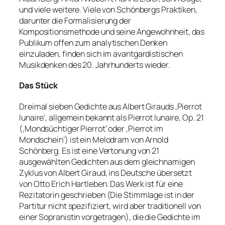
und viele weitere. Viele von Schönbergs Praktiken,
darunter die Formalisierung der
Kompositionsmethode und seine Angewohnheit, das
Publikum offen zum analytischen Denken
einzuladen, finden sich im avantgardistischen
Musikdenken des 20. Jahrhunderts wieder.
Das Stück
Dreimal sieben Gedichte aus Albert Girauds ‚Pierrot
lunaire‘, allgemein bekannt als Pierrot lunaire, Op. 21
(‚Mondsüchtiger Pierrot‘ oder ‚Pierrot im
Mondschein‘) ist ein Melodram von Arnold
Schönberg. Es ist eine Vertonung von 21
ausgewählten Gedichten aus dem gleichnamigen
Zyklus von Albert Giraud, ins Deutsche übersetzt
von Otto Erich Hartleben. Das Werk ist für eine
Rezitatorin geschrieben (Die Stimmlage ist in der
Partitur nicht spezifiziert, wird aber traditionell von
einer Sopranistin vorgetragen), die die Gedichte im