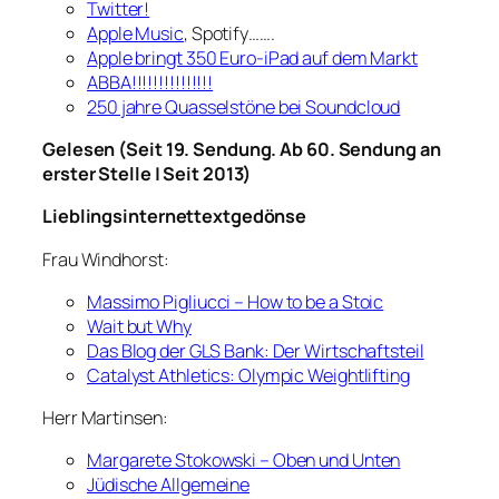
Twitter!
Apple Music
, Spotify…….
Apple bringt 350 Euro-iPad auf dem Markt
ABBA!!!!!!!!!!!!!!!
250 jahre Quasselstöne bei Soundcloud
Gelesen (Seit 19. Sendung. Ab 60. Sendung an
erster Stelle | Seit 2013)
Lieblingsinternettextgedönse
Frau Windhorst:
Massimo Pigliucci – How to be a Stoic
Wait but Why
Das Blog der GLS Bank: Der Wirtschaftsteil
Catalyst Athletics: Olympic Weightlifting
Herr Martinsen:
Margarete Stokowski – Oben und Unten
Jüdische Allgemeine