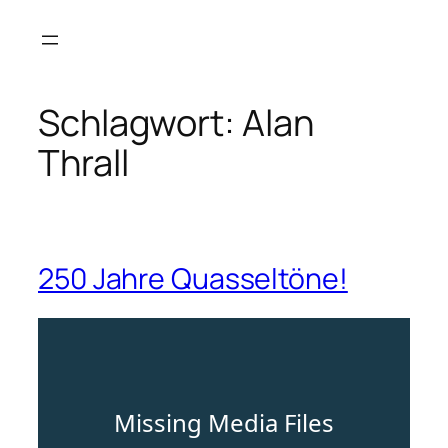
Zum
Inhalt
springen
Schlagwort:
Alan
Thrall
250 Jahre Quasseltöne!