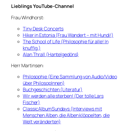
Lieblings YouTube-Channel
Frau Windhorst:
Tiny Desk Concerts
Hiker in Estonia (Frau Wandert – mit Hundi!)
The School of Life (Philosophie für alle! In
knuffig.)
Alan Thrall (Hantelgedöns)
Herr Martinsen:
Philosophie (Eine Sammlung von Audio/Video
über PhilosopInnen)
Buchgeschichten (Literatur)
Wir werden alle sterben! (Der tolle Lars
Fischer)
ClassicAlbumSundays (Interviews mit
Menschen Alben, die Alben klöppelten, die
Welt veränderten)