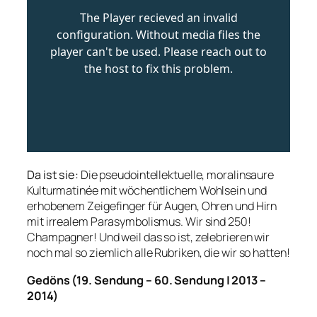
Da ist sie:
Die pseudointellektuelle, moralinsaure
Kulturmatinée mit wöchentlichem Wohlsein und
erhobenem Zeigefinger für Augen, Ohren und Hirn
mit irrealem Parasymbolismus. Wir sind 250!
Champagner! Und weil das so ist, zelebrieren wir
noch mal so ziemlich alle Rubriken, die wir so hatten!
Gedöns (19. S
endung – 60. Sendung | 2013 –
2014)