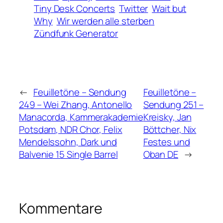
Tiny Desk Concerts
Twitter
Wait but
Why
Wir werden alle sterben
Zündfunk Generator
←
Feuilletöne – Sendung
Feuilletöne –
249 – Wei Zhang, Antonello
Sendung 251 –
Manacorda, Kammerakademie
Kreisky, Jan
Potsdam, NDR Chor, Felix
Böttcher, Nix
Mendelssohn, Dark und
Festes und
Balvenie 15 Single Barrel
Oban DE
→
Kommentare