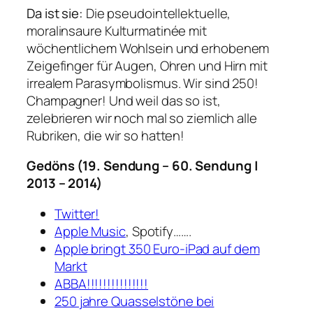
Da ist sie:
Die pseudointellektuelle,
moralinsaure Kulturmatinée mit
wöchentlichem Wohlsein und erhobenem
Zeigefinger für Augen, Ohren und Hirn mit
irrealem Parasymbolismus. Wir sind 250!
Champagner! Und weil das so ist,
zelebrieren wir noch mal so ziemlich alle
Rubriken, die wir so hatten!
Gedöns (19. S
endung – 60. Sendung |
2013 – 2014)
Twitter!
Apple Music
, Spotify…….
Apple bringt 350 Euro-iPad auf dem
Markt
ABBA!!!!!!!!!!!!!!!
250 jahre Quasselstöne bei