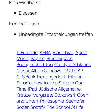
Frau Windhorst
Eisessen
Herr Martinsen
Unbedingte Entscheidungen treffen
11 Freunde
ABBA
Alan Thrall
Apple
Music
Bayern
Brennerpass
Buchgeschichten
Catalyst Athletics
ClassicAlbumSundays
CSU
GKP
GLS Bank
Herrengedeck
Hiker in
Estonia
How to be a Stoic
In Our
Time
iPad
Jüdische Allgemeine
Kreuze
Margarete Stokowski
Oben
und Unten
Philosophie
Seehofer
Söder
Spotify
The School Of Life