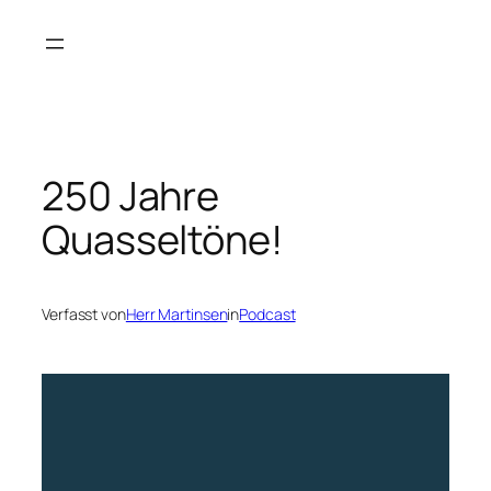
Zum
Inhalt
springen
250 Jahre
Quasseltöne!
Verfasst von
Herr Martinsen
in
Podcast