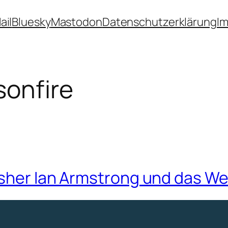
ail
Bluesky
Mastodon
Datenschutzerklärung
I
sonfire
sher Ian Armstrong und das We