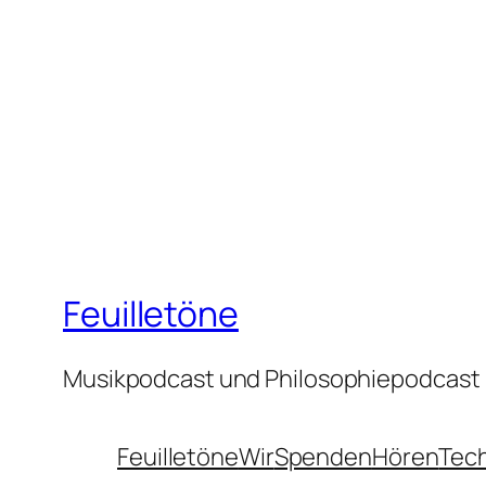
Feuilletöne
Musikpodcast und Philosophiepodcast
Feuilletöne
Wir
Spenden
Hören
Tec