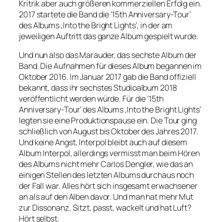
Kritrik aber auch größeren kommerziellen Erfolg ein.
2017 startete die Band die ’15th Anniversary-Tour‘
des Albums ‚Into the Bright Lights‘, in der am
jeweiligen Auftritt das ganze Album gespielt wurde.
Und nun also das Marauder, das sechste Album der
Band. Die Aufnahmen für dieses Album begannen im
Oktober 2016. Im Januar 2017 gab die Band offiziell
bekannt, dass ihr sechstes Studioalbum 2018
veröffentlicht werden würde. Für die ’15th
Anniversary-Tour‘ des Albums ‚Into the Bright Lights‘
legten sie eine Produktionspause ein. Die Tour ging
schließlich von August bis Oktober des Jahres 2017.
Und keine Angst, Interpol bleibt auch auf diesem
Album Interpol, allerdings vermisst man beim Hören
des Albums nicht mehr Carlos Dengler, wie das an
einigen Stellen des letzten Albums durchaus noch
der Fall war. Alles hört sich insgesamt erwachsener
an als auf den Alben davor. Und man hat mehr Mut
zur Dissonanz. Sitzt, passt, wackelt und hat Luft?
Hört selbst.