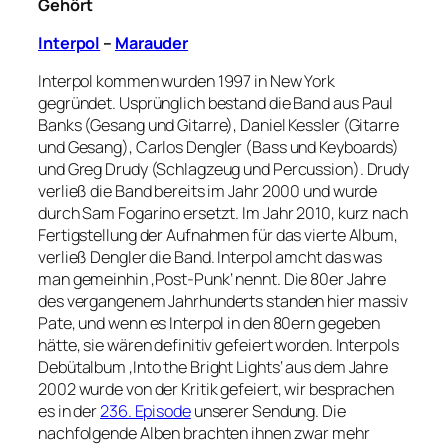
Gehört
Interpol
–
Marauder
Interpol kommen wurden 1997 in New York
gegründet. Usprünglich bestand die Band aus Paul
Banks (Gesang und Gitarre), Daniel Kessler (Gitarre
und Gesang), Carlos Dengler (Bass und Keyboards)
und Greg Drudy (Schlagzeug und Percussion). Drudy
verließ die Band bereits im Jahr 2000 und wurde
durch Sam Fogarino ersetzt. Im Jahr 2010, kurz nach
Fertigstellung der Aufnahmen für das vierte Album,
verließ Dengler die Band. Interpol amcht das was
man gemeinhin ‚Post-Punk‘ nennt. Die 80er Jahre
des vergangenem Jahrhunderts standen hier massiv
Pate, und wenn es Interpol in den 80ern gegeben
hätte, sie wären definitiv gefeiert worden. Interpols
Debütalbum ‚Into the Bright Lights‘ aus dem Jahre
2002 wurde von der Kritik gefeiert, wir besprachen
es in der
236. Episode
unserer Sendung. Die
nachfolgende Alben brachten ihnen zwar mehr