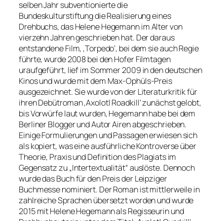
selben Jahr subventionierte die
Bundeskulturstiftung die Realisierung eines
Drehbuchs, das Helene Hegemann im Alter von
vierzehn Jahren geschrieben hat. Der daraus
entstandene Film, ‚Torpedo‘, bei dem sie auch Regie
führte, wurde 2008 bei den Hofer Filmtagen
uraufgeführt, lief im Sommer 2009 in den deutschen
Kinos und wurde mit dem Max-Ophüls-Preis
ausgezeichnet. Sie wurde von der Literaturkritik für
ihren Debütroman ‚Axolotl Roadkill‘ zunächst gelobt,
bis Vorwürfe laut wurden, Hegemann habe bei dem
Berliner Blogger und Autor Airen abgeschrieben.
Einige Formulierungen und Passagen erwiesen sich
als kopiert, was eine ausführliche Kontroverse über
Theorie, Praxis und Definition des Plagiats im
Gegensatz zu „Intertextualität“ auslöste. Dennoch
wurde das Buch für den Preis der Leipziger
Buchmesse nominiert. Der Roman ist mittlerweile in
zahlreiche Sprachen übersetzt worden und wurde
2015 mit Helene Hegemann als Regisseurin und