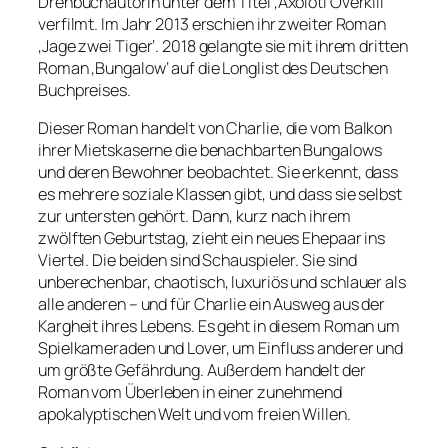
Drehbuchautorin unter dem Titel ‚Axolotl Overkill‘
verfilmt. Im Jahr 2013 erschien ihr zweiter Roman
‚Jage zwei Tiger‘. 2018 gelangte sie mit ihrem dritten
Roman ‚Bungalow‘ auf die Longlist des Deutschen
Buchpreises.
Dieser Roman handelt von Charlie, die vom Balkon
ihrer Mietskaserne die benachbarten Bungalows
und deren Bewohner beobachtet. Sie erkennt, dass
es mehrere soziale Klassen gibt, und dass sie selbst
zur untersten gehört. Dann, kurz nach ihrem
zwölften Geburtstag, zieht ein neues Ehepaar ins
Viertel. Die beiden sind Schauspieler. Sie sind
unberechenbar, chaotisch, luxuriös und schlauer als
alle anderen – und für Charlie ein Ausweg aus der
Kargheit ihres Lebens. Es geht in diesem Roman um
Spielkameraden und Lover, um Einfluss anderer und
um größte Gefährdung. Außerdem handelt der
Roman vom Überleben in einer zunehmend
apokalyptischen Welt und vom freien Willen.