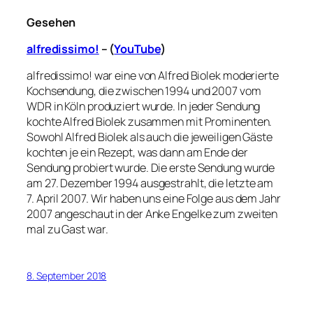
Gesehen
alfredissimo!
– (
YouTube
)
alfredissimo! war eine von Alfred Biolek moderierte
Kochsendung, die zwischen 1994 und 2007 vom
WDR in Köln produziert wurde. In jeder Sendung
kochte Alfred Biolek zusammen mit Prominenten.
Sowohl Alfred Biolek als auch die jeweiligen Gäste
kochten je ein Rezept, was dann am Ende der
Sendung probiert wurde. Die erste Sendung wurde
am 27. Dezember 1994 ausgestrahlt, die letzte am
7. April 2007. Wir haben uns eine Folge aus dem Jahr
2007 angeschaut in der Anke Engelke zum zweiten
mal zu Gast war.
8. September 2018