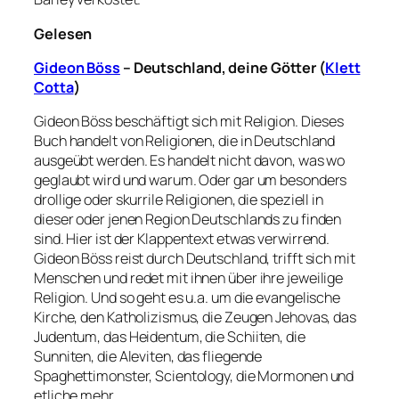
Gelesen
Gideon Böss
– Deutschland, deine Götter (
Klett
Cotta
)
Gideon Böss beschäftigt sich mit Religion. Dieses
Buch handelt von Religionen, die in Deutschland
ausgeübt werden. Es handelt nicht davon, was wo
geglaubt wird und warum. Oder gar um besonders
drollige oder skurrile Religionen, die speziell in
dieser oder jenen Region Deutschlands zu finden
sind. Hier ist der Klappentext etwas verwirrend.
Gideon Böss reist durch Deutschland, trifft sich mit
Menschen und redet mit ihnen über ihre jeweilige
Religion. Und so geht es u.a. um die evangelische
Kirche, den Katholizismus, die Zeugen Jehovas, das
Judentum, das Heidentum, die Schiiten, die
Sunniten, die Aleviten, das fliegende
Spaghettimonster, Scientology, die Mormonen und
etliche mehr.