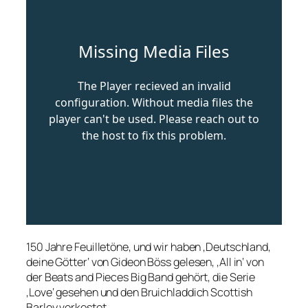
150 Jahre Feuilletöne, und wir haben ‚Deutschland,
deine Götter‘ von Gideon Böss gelesen, ‚All in‘ von
der Beats and Pieces Big Band gehört, die Serie
‚Love‘ gesehen und den Bruichladdich Scottish
Barley verkostet.