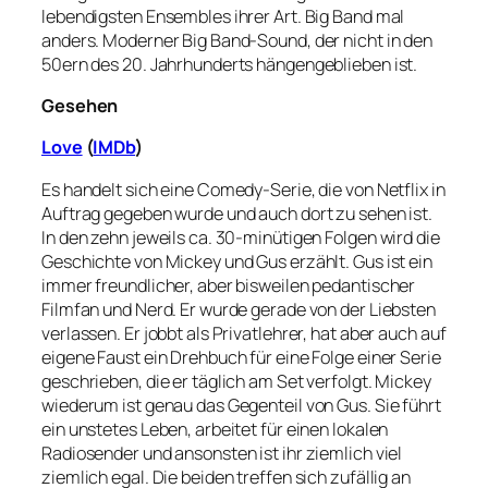
lebendigsten Ensembles ihrer Art. Big Band mal
anders. Moderner Big Band-Sound, der nicht in den
50ern des 20. Jahrhunderts hängengeblieben ist.
Gesehen
Love
(
IMDb
)
Es handelt sich eine Comedy-Serie, die von Netflix in
Auftrag gegeben wurde und auch dort zu sehen ist.
In den zehn jeweils ca. 30-minütigen Folgen wird die
Geschichte von Mickey und Gus erzählt. Gus ist ein
immer freundlicher, aber bisweilen pedantischer
Filmfan und Nerd. Er wurde gerade von der Liebsten
verlassen. Er jobbt als Privatlehrer, hat aber auch auf
eigene Faust ein Drehbuch für eine Folge einer Serie
geschrieben, die er täglich am Set verfolgt. Mickey
wiederum ist genau das Gegenteil von Gus. Sie führt
ein unstetes Leben, arbeitet für einen lokalen
Radiosender und ansonsten ist ihr ziemlich viel
ziemlich egal. Die beiden treffen sich zufällig an