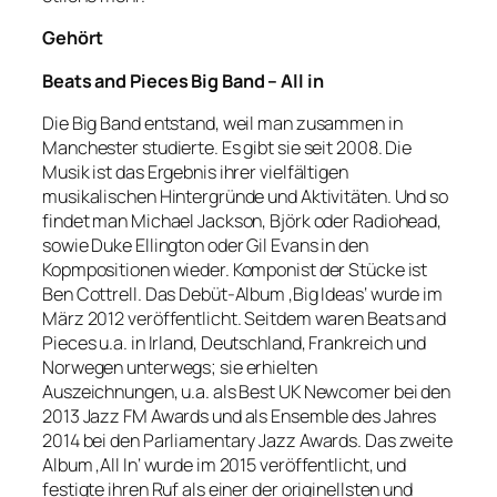
Gehört
Beats and Pieces Big Band – All in
Die Big Band entstand, weil man zusammen in
Manchester studierte. Es gibt sie seit 2008. Die
Musik ist das Ergebnis ihrer vielfältigen
musikalischen Hintergründe und Aktivitäten. Und so
findet man Michael Jackson, Björk oder Radiohead,
sowie Duke Ellington oder Gil Evans in den
Kopmpositionen wieder. Komponist der Stücke ist
Ben Cottrell. Das Debüt-Album ‚Big Ideas‘ wurde im
März 2012 veröffentlicht. Seitdem waren Beats and
Pieces u.a. in Irland, Deutschland, Frankreich und
Norwegen unterwegs; sie erhielten
Auszeichnungen, u.a. als Best UK Newcomer bei den
2013 Jazz FM Awards und als Ensemble des Jahres
2014 bei den Parliamentary Jazz Awards. Das zweite
Album ‚All In‘ wurde im 2015 veröffentlicht, und
festigte ihren Ruf als einer der originellsten und