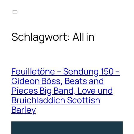
Zum
Inhalt
springen
Schlagwort:
All in
Feuilletöne – Sendung 150 –
Gideon Böss, Beats and
Pieces Big Band, Love und
Bruichladdich Scottish
Barley