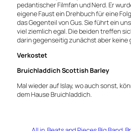
pedantischer Filmfan und Nerd. Er wurde
eigene Faust ein Drehbuch für eine Folg
das Gegenteil von Gus. Sie führt ein un
viel ziemlich egal. Die beiden treffen sic
darin gegenseitig zunächst aber keine g
Verkostet
Bruichladdich Scottish Barley
Mal wieder auf Islay, wo auch sonst, kö
dem Hause Bruichladdich.
All in
Beats and Pieces Big Band
B