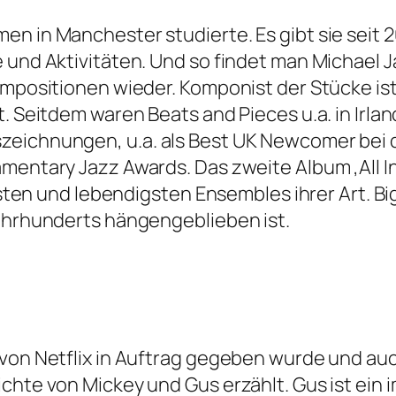
n in Manchester studierte. Es gibt sie seit 20
e und Aktivitäten. Und so findet man Michael 
pmpositionen wieder. Komponist der Stücke is
t. Seitdem waren Beats and Pieces u.a. in Irla
zeichnungen, u.a. als Best UK Newcomer bei 
mentary Jazz Awards. Das zweite Album ‚All In
ellsten und lebendigsten Ensembles ihrer Art. 
Jahrhunderts hängengeblieben ist.
von Netflix in Auftrag gegeben wurde und auch
chte von Mickey und Gus erzählt. Gus ist ein 