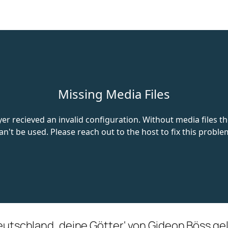
eutschland, deine Götter‘ von Gideon Böss gele