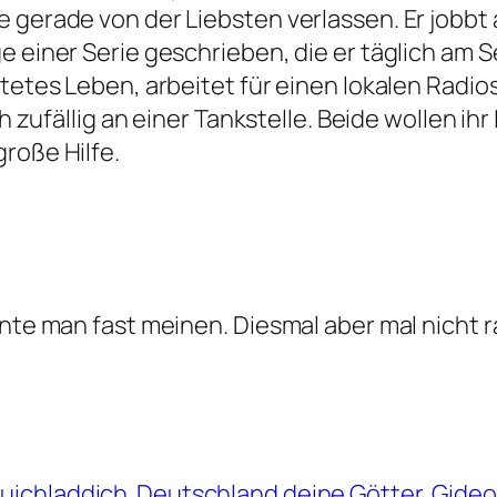
 gerade von der Liebsten verlassen. Er jobbt a
e einer Serie geschrieben, die er täglich am 
stetes Leben, arbeitet für einen lokalen Radio
h zufällig an einer Tankstelle.
Beide wollen ihr 
roße Hilfe.
nnte man fast meinen. Diesmal aber mal nicht 
ruichladdich
Deutschland deine Götter
Gideo