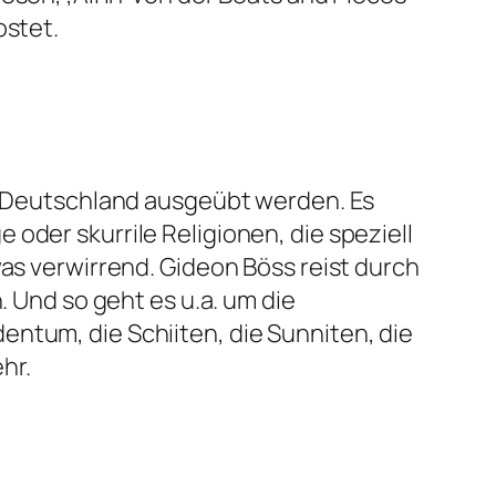
ostet.
in Deutschland ausgeübt werden. Es
oder skurrile Religionen, die speziell
was verwirrend. Gideon Böss reist durch
. Und so geht es u.a. um die
ntum, die Schiiten, die Sunniten, die
hr.