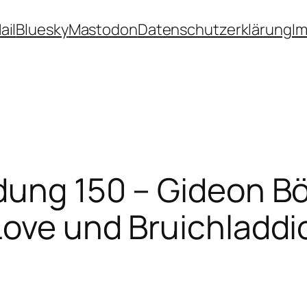
ail
Bluesky
Mastodon
Datenschutzerklärung
I
dung 150 – Gideon B
Love und Bruichladdi