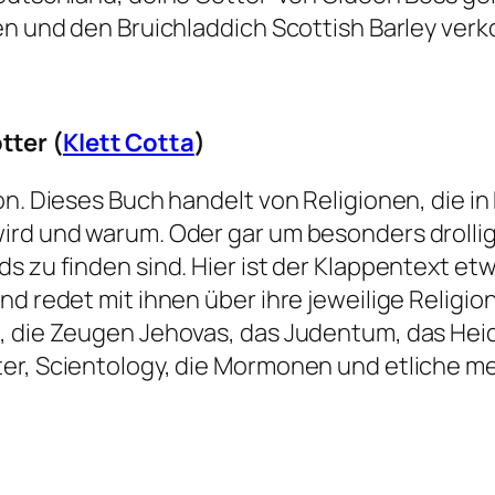
en und den Bruichladdich Scottish Barley verk
tter (
Klett Cotta
)
ion. Dieses Buch handelt von Religionen, die 
rd und warum. Oder gar um besonders drollige 
s zu finden sind. Hier ist der Klappentext et
d redet mit ihnen über ihre jeweilige Religion
, die Zeugen Jehovas, das Judentum, das Heide
er, Scientology, die Mormonen und etliche me