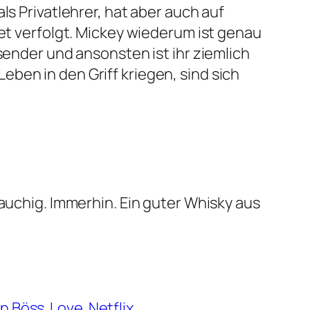
ls Privatlehrer, hat aber auch auf
Set verfolgt. Mickey wiederum ist genau
sender und ansonsten ist ihr ziemlich
Leben in den Griff kriegen, sind sich
rauchig. Immerhin. Ein guter Whisky aus
n Böss
Love
Netflix