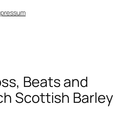
mpressum
öss, Beats and
ch Scottish Barley