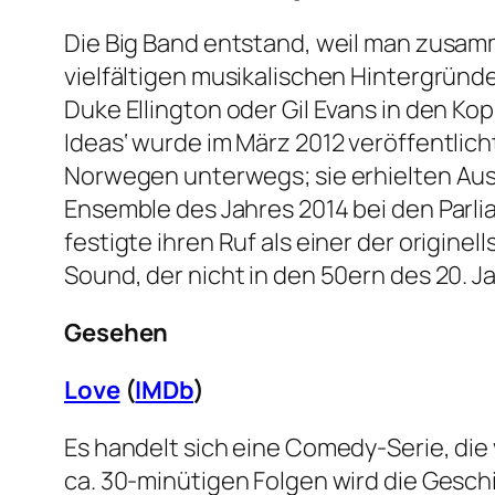
Die Big Band entstand, weil man zusamme
vielfältigen musikalischen Hintergründ
Duke Ellington oder Gil Evans in den Ko
Ideas‘ wurde im März 2012 veröffentlich
Norwegen unterwegs; sie erhielten Aus
Ensemble des Jahres 2014 bei den Parlia
festigte ihren Ruf als einer der origin
Sound, der nicht in den 50ern des 20. 
Gesehen
Love
(
IMDb
)
Es handelt sich eine Comedy-Serie, die 
ca. 30-minütigen Folgen wird die Geschi