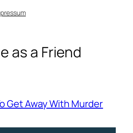
mpressum
e as a Friend
 To Get Away With Murder