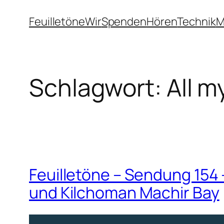
Zum
Feuilletöne
Wir
Spenden
Hören
Technik
M
Inhalt
springen
Schlagwort:
All m
Feuilletöne – Sendung 154
und Kilchoman Machir Bay