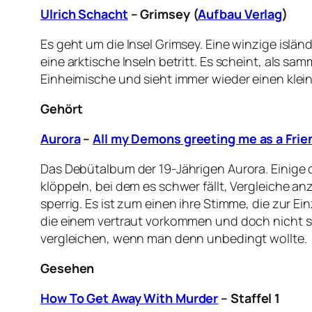
Ulrich Schacht
– Grimsey (
Aufbau Verlag
)
Es geht um die Insel Grimsey. Eine winzige isländi
eine arktische Inseln betritt. Es scheint, als sa
Einheimische und sieht immer wieder einen klei
Gehört
Aurora
–
All my Demons greeting me as a Frie
Das Debütalbum der 19-Jährigen Aurora. Einige d
klöppeln, bei dem es schwer fällt, Vergleiche an
sperrig. Es ist zum einen ihre Stimme, die zur 
die einem vertraut vorkommen und doch nicht s
vergleichen, wenn man denn unbedingt wollte.
Gesehen
How To Get Away With Murder
– Staffel 1