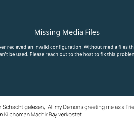
 Schacht gelesen, ‚All my Demons greeting me as a Frien
 Kilchoman Machir Bay verkostet.