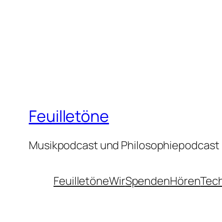
Feuilletöne
Musikpodcast und Philosophiepodcast
Feuilletöne
Wir
Spenden
Hören
Tec