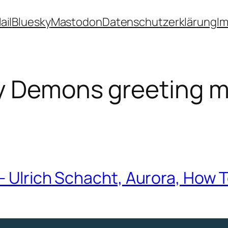
ail
Bluesky
Mastodon
Datenschutzerklärung
I
y Demons greeting m
 – Ulrich Schacht, Aurora, How