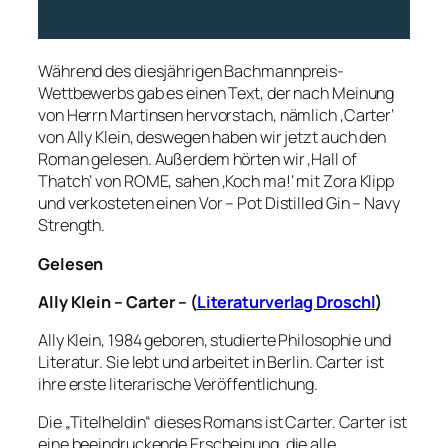
Während des diesjährigen Bachmannpreis-
Wettbewerbs gab es einen Text, der nach Meinung
von Herrn Martinsen hervorstach, nämlich ‚Carter‘
von Ally Klein, deswegen haben wir jetzt auch den
Roman gelesen. Außerdem hörten wir ‚Hall of
Thatch‘ von ROME, sahen ‚Koch ma!‘ mit Zora Klipp
und verkosteten einen Vor – Pot Distilled Gin – Navy
Strength.
Gelesen
Ally
Klein –
Carter
–
(
Literaturverlag Droschl
)
Ally Klein, 1984 geboren, studierte Philosophie und
Literatur. Sie lebt und arbeitet in Berlin. Carter ist
ihre erste literarische Veröffentlichung.
Die „Titelheldin“ dieses Romans ist Carter. Carter ist
eine beeindruckende Erscheinung, die alle