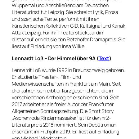
Wuppertal und Anschließend am Deutschen
Literaturinstitut Leipzig. Sie schreibt Lyrik, Prosa
und szenische Texte, performt mit ihren
künstlerischen Kollektiven GID, Kaltsignal und Kanak
Attak Leipzig. Für ihr Theaterstück ‚Jardin
d’Istanbul‘ erhielt sie den Retzhofer Dramapreis. Sie
liest auf Einladung von Insa Wilke.
Lennardt Loß – Der Himmel über 9A (
Text
)
Lennardt Loß wurde 1992 in Braunschweig geboren.
Er studierte Theater-, Film- und
Medienwissenschaften in Frankfurt am Main. Seit
drei Jahren schreibt er Kurzgeschichten, die in
verschiedenen Anthologien erschienen sind. Seit
2017 arbeitet er als freier Autor der Frankfurter
Allgemeinen Sonntagszeitung. Die Short Story
‚Aschenroda Rindermassaker‘ ist für den hr2-
Literaturpreis 2018 nominiert. Sein Debütroman
erscheint im Frühjahr 2019. Er liest auf Einladung
von Michael Wiederstein.