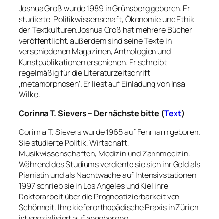
Joshua Groß wurde 1989 in Grünsberg geboren. Er
studierte Politikwissenschaft, Ökonomie und Ethik
der Textkulturen.Joshua Groß hat mehrere Bücher
veröffentlicht, außerdem sind seine Texte in
verschiedenen Magazinen, Anthologien und
Kunstpublikationen erschienen. Er schreibt
regelmäßig für die Literaturzeitschrift
‚metamorphosen‘. Er liest auf Einladung von Insa
Wilke.
Corinna T. Sievers – Der nächste bitte (
Text
)
Corinna T. Sievers wurde 1965 auf Fehmarn geboren.
Sie studierte Politik, Wirtschaft,
Musikwissenschaften, Medizin und Zahnmedizin.
Während des Studiums verdiente sie sich ihr Geld als
Pianistin und als Nachtwache auf Intensivstationen.
1997 schrieb sie in Los Angeles und Kiel ihre
Doktorarbeit über die Prognostizierbarkeit von
Schönheit. Ihre kieferorthopädische Praxis in Zürich
ist spezialisiert auf angeborene