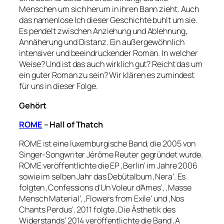
Menschen um sich herum in ihren Bann zieht. Auch
das namenlose Ich dieser Geschichte buhlt um sie.
Es pendelt zwischen Anziehung und Ablehnung,
Annäherung und Distanz. Ein außergewöhnlich
intensiver und beeindruckender Roman. In welcher
Weise? Und ist das auch wirklich gut? Reicht das um
ein guter Roman zu sein? Wir klären es zumindest
für uns in dieser Folge.
Gehört
ROME
– Hall of Thatch
ROME ist eine luxemburgische Band, die 2005 von
Singer-Songwriter Jérôme Reuter gegründet wurde.
ROME veröffentlichte die EP ‚Berlin‘ im Jahre 2006
sowie im selben Jahr das Debütalbum ‚Nera‘. Es
folgten ‚Confessions d’Un Voleur d’Ames‘, ‚Masse
Mensch Material‘, ‚Flowers from Exile‘ und ‚Nos
Chants Perdus‘. 2011 folgte ‚Die Ästhetik des
Widerstands‘ 2014 veröffentlichte die Band ‚A