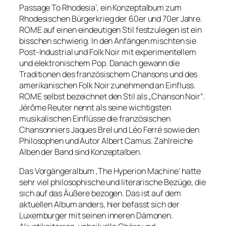
Passage To Rhodesia‘, ein Konzeptalbum zum
Rhodesischen Bürgerkrieg der 60er und 70er Jahre.
ROME auf einen eindeutigen Stil festzulegen ist ein
bisschen schwierig. In den Anfängen mischten sie
Post-Industrial und Folk Noir mit experimentellem
und elektronischem Pop. Danach gewann die
Traditionen des französischem Chansons und des
amerikanischen Folk Noir zunehmend an Einfluss.
ROME selbst bezeichnet den Stil als „Chanson Noir“.
Jérôme Reuter nennt als seine wichtigsten
musikalischen Einflüsse die französischen
Chansonniers Jaques Brel und Léo Ferré sowie den
Philosophen und Autor Albert Camus. Zahlreiche
Alben der Band sind Konzeptalben.
Das Vorgängeralbum ‚The Hyperion Machine‘ hatte
sehr viel philosophische und literarische Bezüge, die
sich auf das Äußere bezogen. Das ist auf dem
aktuellen Album anders, hier befasst sich der
Luxemburger mit seinen inneren Dämonen.