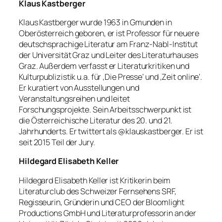
Klaus Kastberger
Klaus Kastberger wurde 1963 in Gmunden in
Oberösterreich geboren, er ist Professor für neuere
deutschsprachige Literatur am Franz-Nabl-Institut
der Universität Graz und Leiter des Literaturhauses
Graz. Außerdem verfasst er Literaturkritiken und
Kulturpublizistik u.a. für ‚Die Presse‘ und ‚Zeit online‘.
Er kuratiert von Ausstellungen und
Veranstaltungsreihen und leitet
Forschungsprojekte. Sein Arbeitsschwerpunkt ist
die Österreichische Literatur des 20. und 21.
Jahrhunderts. Er twittert als @klauskastberger. Er ist
seit 2015 Teil der Jury.
Hildegard Elisabeth Keller
Hildegard Elisabeth Keller ist Kritikerin beim
Literaturclub des Schweizer Fernsehens SRF,
Regisseurin, Gründerin und CEO der Bloomlight
Productions GmbH und Literaturprofessorin an der