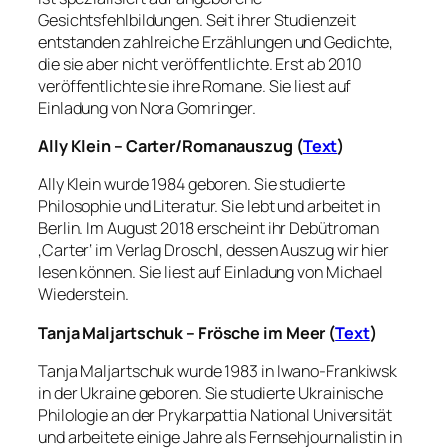
Gesichtsfehlbildungen. Seit ihrer Studienzeit
entstanden zahlreiche Erzählungen und Gedichte,
die sie aber nicht veröffentlichte. Erst ab 2010
veröffentlichte sie ihre Romane. Sie liest auf
Einladung von Nora Gomringer.
Ally Klein – Carter/Romanauszug (
Text
)
Ally Klein wurde 1984 geboren. Sie studierte
Philosophie und Literatur. Sie lebt und arbeitet in
Berlin. Im August 2018 erscheint ihr Debütroman
‚Carter‘ im Verlag Droschl, dessen Auszug wir hier
lesen können. Sie liest auf Einladung von Michael
Wiederstein.
Tanja Maljartschuk – Frösche im Meer (
Text
)
Tanja Maljartschuk wurde 1983 in Iwano-Frankiwsk
in der Ukraine geboren. Sie studierte Ukrainische
Philologie an der Prykarpattia National Universität
und arbeitete einige Jahre als Fernsehjournalistin in