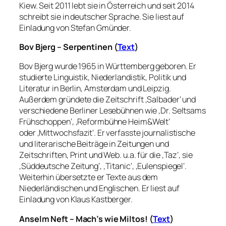
Kiew. Seit 2011 lebt sie in Österreich und seit 2014
schreibt sie in deutscher Sprache. Sie liest auf
Einladung von Stefan Gmünder.
Bov Bjerg – Serpentinen (
Text
)
Bov Bjerg wurde 1965 in Württemberg geboren. Er
studierte Linguistik, Niederlandistik, Politik und
Literatur in Berlin, Amsterdam und Leipzig.
Außerdem gründete die Zeitschrift ‚Salbader‘ und
verschiedene Berliner Lesebühnen wie ‚Dr. Seltsams
Frühschoppen‘, ‚Reformbühne Heim&Welt‘
oder
‚Mittwochsfazit‘. Er verfasste j
ournalistische
und literarische Beiträge in Zeitungen und
Zeitschriften, Print und Web. u.a. für die ‚Taz‘, sie
‚Süddeutsche Zeitung‘, ‚Titanic‘, ‚Eulenspiegel‘.
Weiterhin übersetzte er Texte aus dem
Niederländischen und Englischen. Er liest auf
Einladung von Klaus Kastberger.
Anselm Neft – Mach’s wie Miltos! (
Text
)