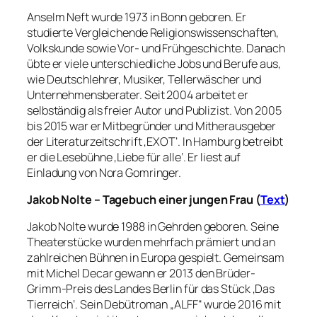
Anselm Neft wurde 1973 in Bonn geboren. Er
studierte Vergleichende Religionswissenschaften,
Volkskunde sowie Vor- und Frühgeschichte. Danach
übte er viele unterschiedliche Jobs und Berufe aus,
wie Deutschlehrer, Musiker, Tellerwäscher und
Unternehmensberater. Seit 2004 arbeitet er
selbständig als freier Autor und Publizist. Von 2005
bis 2015 war er Mitbegründer und Mitherausgeber
der Literaturzeitschrift ‚EXOT‘. In Hamburg betreibt
er die Lesebühne ‚Liebe für alle‘. Er liest auf
Einladung von Nora Gomringer.
Jakob Nolte – Tagebuch einer jungen Frau (
Text
)
Jakob Nolte wurde 1988 in Gehrden geboren. Seine
Theaterstücke wurden mehrfach prämiert und an
zahlreichen Bühnen in Europa gespielt. Gemeinsam
mit Michel Decar gewann er 2013 den Brüder-
Grimm-Preis des Landes Berlin für das Stück ‚Das
Tierreich‘. Sein Debütroman „ALFF“ wurde 2016 mit