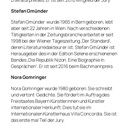
Stefan Gmünder
Stefan Gmünder wurde 1965 in Bern geboren, lebt
aber seit 22 Jahren in Wien. Nach verschiedenen
Tätigkeiten in der Zeitungsbranche arbeitet er seit
1998 bei der Wiener Tageszeitung ‚Der Standard‘,
deren Literaturredakteur er ist. Stefan Gmünder ist
Herausgeber des in der Edition Selene erschienenen
Bandes ‚Die Republik Nizon. Eine Biographie in
Gesprächen‘. Er ist seit 2016 beim Bachmannpreis.
Nora Gomringer
Nora Gomringer wurde 1980 geboren. Sie schreibt
und vertont Gedichte. Sie fördert im Auftrag des
Freistaates Bayern Künstlerinnen und Künstler
internationaler Herkunft. Dies tut sie im
Internationalen Künstlerhaus Villa Concordia. Sie ist
das erste mal Teil der Jury.