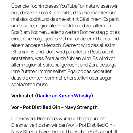
Über die Köchin dieses YouTubeFormats wissen wir
nur, dass sie Zora Klipp heißt, dass sie mal dies und
mal das kocht und das meist mit GästInnen. Es geht
um frische, regionale Produkte und vor allem um
Spaß am Kochen. Jeden zweiten Donnerstag gibt es
eine neue Folge, jedes Mal mit anderem Thema und
einem anderen Mensch. Gedreht wird das alles im
‚Kliemannsland‘, dort wird parallel ein Restaurant
entstehen, was Zora auch führen wird. Es wird vor
allem regional, saisonal gekocht und Zora besorgt
ihre Zutaten immer selbst. Egal ob das bedeutet,
dass sie ernten, sammeln, herstellen oder sogar
schlachten muss.
Verkostet (
Danke an Kirsch Whisky
)
Vor – Pot Distilled Gin – Navy Strength
Die Eimverk Brennerei wurde 2011 gegründet.
Diesmal verkosten wir den Vor – Pot Distilled Gin –
Navy Strength welcher mit hübschen 57% abgefüllt