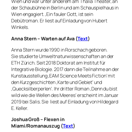
Wien und war unter anderem am Thalia Theater, an
der Schaubühne in Berlin und am Schauspielhaus in
Wien engagiert. ‚Ein fauler Gott
‚
ist sein
Debütroman. Er liest auf Einladung von Hubert
Winkels.
Anna Stern –
Warten auf Ava (
Text
)
Anna Stern wurde 1990 in Rorschach geboren.
Sie studierte Umweltnaturwissenschaften an der
ETH Zürich. Seit 2018 Doktorat am Institut für
Integrative Biologie. 2017 dann die Teilnahme an der
Kunstausstellung ‚EAM Science Meets Fiction‘ mit
den Kurzgeschichten ‚Karte und Gebiet‘ und
‚Quecksilberperlen‘. Ihr dritter Roman ‚Denn du bist
wild wie die Wellen des Meeres‘ erscheint im Januar
2019 bei Salis. Sie liest auf Einladung von Hildegard
E. Keller.
Joshua Groß – Flexen in
Miami/
Romanauszug
(
Text
)