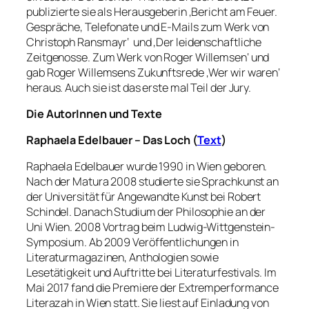
publizierte sie als Herausgeberin ‚Bericht am Feuer.
Gespräche, Telefonate und E-Mails zum Werk von
Christoph Ransmayr‘ und ‚Der leidenschaftliche
Zeitgenosse. Zum Werk von Roger Willemsen‘ und
gab Roger Willemsens Zukunftsrede ‚Wer wir waren‘
heraus. Auch sie ist das erste mal Teil der Jury.
Die AutorInnen und Texte
Raphaela Edelbauer – Das Loch (
Text
)
Raphaela Edelbauer wurde 1990 in Wien geboren.
Nach der Matura 2008 studierte sie Sprachkunst an
der Universität für Angewandte Kunst bei Robert
Schindel. Danach Studium der Philosophie an der
Uni Wien. 2008 Vortrag beim Ludwig-Wittgenstein-
Symposium. Ab 2009 Veröffentlichungen in
Literaturmagazinen, Anthologien sowie
Lesetätigkeit und Auftritte bei Literaturfestivals. Im
Mai 2017 fand die Premiere der Extremperformance
Literazah in Wien statt. Sie liest auf Einladung von