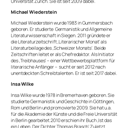
Universität Zürich. Sie ist seit 2009 dabei.
Michael Wiederstein
Michael Wiederstein wurde 1983 in Gummersbach
geboren. Er studierte Germanistik und Allgemeine
Literaturwissenschaft in Siegen. 2011 gründete er
die Literaturzeitschrift ‚Literarischer Monat‘ als
Literaturbeilage des ‚Schweizer Monats‘. Beide
Zeitschriften leitet er als Chefredaktor. Als Initiator
des ‚Treibhauses‘ – einer Wettbewerbsplattform für
literarische Anfänger – sucht er seit 2012 nach
unentdeckten Schreibtalenten. Er ist seit 2017 dabei.
Insa Wilke
Insa Wilke wurde 1978 in Bremerhaven geboren. Sie
studierte Germanistik und Geschichte in Göttingen,
Rom und Berlin und promovierte 2009. Sie hat u.a.
für die Akademie der Künste und die Freie Universität
in Berlin gearbeitet.2010 erschien ihr Buch ‚Ist das
ein Leben. Der Dichter Thomas Brasch‘ Zuletzt