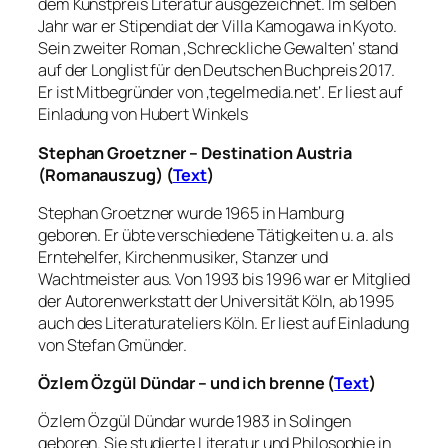
dem Kunstpreis Literatur ausgezeichnet. Im selben
Jahr war er Stipendiat der Villa Kamogawa in Kyoto.
Sein zweiter Roman ‚Schreckliche Gewalten‘ stand
auf der Longlist für den Deutschen Buchpreis 2017.
Er ist Mitbegründer von ‚tegelmedia.net‘. Er liest auf
Einladung von Hubert Winkels
Stephan Groetzner – Destination Austria
(Romanauszug) (
Text
)
Stephan Groetzner wurde 1965 in Hamburg
geboren. Er übte verschiedene Tätigkeiten u. a. als
Erntehelfer, Kirchenmusiker, Stanzer und
Wachtmeister aus. Von 1993 bis 1996 war er Mitglied
der Autorenwerkstatt der Universität Köln, ab 1995
auch des Literaturateliers Köln. Er liest auf Einladung
von Stefan Gmünder.
Özlem Özgül Dündar – und ich brenne (
Text
)
Özlem Özgül Dündar wurde 1983 in Solingen
geboren. Sie studierte Literatur und Philosophie in