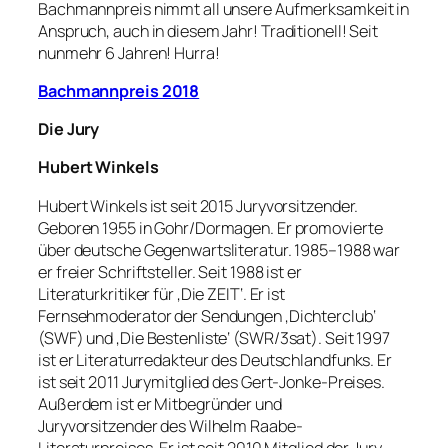
Bachmannpreis nimmt all unsere Aufmerksamkeit in
Anspruch, auch in diesem Jahr! Traditionell! Seit
nunmehr 6 Jahren! Hurra!
Bachmannpreis 2018
Die Jury
Hubert Winkels
Hubert Winkels ist seit 2015 Juryvorsitzender.
Geboren 1955 in Gohr/Dormagen. Er promovierte
über deutsche Gegenwartsliteratur. 1985–1988 war
er freier Schriftsteller. Seit 1988 ist er
Literaturkritiker für ‚Die ZEIT‘. Er ist
Fernsehmoderator der Sendungen ‚Dichterclub‘
(SWF) und ‚Die Bestenliste‘ (SWR/3sat). Seit 1997
ist er Literaturredakteur des Deutschlandfunks. Er
ist seit 2011 Jurymitglied des Gert-Jonke-Preises.
Außerdem ist er Mitbegründer und
Juryvorsitzender des Wilhelm Raabe-
Literaturpreises. Er ist seit 2010 Mitglied der Jury