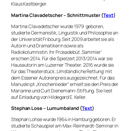
Klaus Kastberger.
Martina Clavadetscher – Schnittmuster (
Text
)
Martina Clavadetscher wurde 1979 geboren,
studierte Germanistik, Linguistik und Philosophie an
der Universität Fribourg. Seit 2009 arbeitet sie als
Autorin und Dramatikerin sowie als
Radiokolumnistin. Ihr Prosadebüt ‚Sammler‘
erschien 2014. Für die Spielzeit 2013/2014 war sie
Hausautorin am Luzerner Theater. 2016 wurde sie
für das Theaterstück ‚Umständliche Rettung‘ mit
dem Essener Autorenpreis ausgezeichnet. Für das
Manuskript „Knochenlieder“ erhielt sie den Preis der
Marianne und Curt Dienemann-Stiftung. Sie liest
auf Einladung von Hildegard E. Keller.
Stephan Lose – Lumumbaland (
Text
)
Stephan Lohse wurde 1964 in Hamburg geboren. Er
studierte Schauspiel am Max-Reinhardt-Seminar in