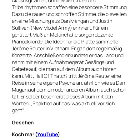
Akustikgitarren, unheilvolle Chöre und
Tribalrhythmen schaffen eine besondere Stimmung.
Dazu die rauen und schroffen Stimme, die bisweilen
an eine Mischung aus Dan Mangan und Justin
Sullivan (New Model Army) erinnert. Für ein
gerüttelt Maß an Melancholie sorgen dezente
Pianoakkorde. Die Ideen für die Platte sammelte
Jérôme Reuter in Vietnam. Er gab dort regelmäßig
Konzerte. Anschließend erkundete er das Land und
nahm mit einem Aufnahmegerät Gesänge und
Gebete auf, die man auf dem Album auch hören
kann. Mit ‚Hall Of Thatch‘ tritt Jérôme Reuter eine
Reise in seine eigene Psyche an, ähnlich wie es Dan
Magan auf dem ein oder anderen Album auch schon
tat. Er selber beschreibt dieses Album mit den
Worten: „Reaktion auf das, was aktuell vor sich
geht“.
Gesehen
Koch ma! (
YouTube
)