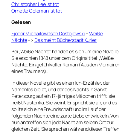
Christopher Lee ist tot
Ornette Coleman ist tot
Gelesen
Fjodor Michailowitsch Dostojewski
–
Weiße
Nächte
–>
Das meint Bücherstadt Kurier
Bei ‚Weiße Nächte‘ handelt es sich um eine Novelle.
Sie erschien 1848 unter dem Originaltitel ‚Weiße
Nächte. Ein gefühlvoller Roman (Aus den Memoiren
eines Träumers)
‚
.
In dieser Novelle gibt es einen Ich-Erzähler, der
Namenlos bleibt, und der des Nachts in Sankt
Petersburg auf ein 17-jähriges Mädchen trifft, sie
heißt Nastenka. Sie weint. Er spricht sie an, und es
sollte sich eine Freundschaft und im Lauf der
folgenden Nächte eine zarte Liebe entwickeln. Von
nun an treffen sich jede Nacht am selben Ort zur
gleichen Zeit. Sie sprechen während dieser Treffen