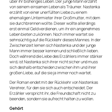
über ihr bisheriges Leben. Der junge Mann erzählt
von seinem einsamen Leben als Träumer. Nastenka
erzählt von einer unerfüllten Liebe zu einem
ehemaligen Untermieter ihrer Großmutter, mit dem
sie durchbrennen wollte. Dieser wollte allerdings
erst einmal Geld verdienen, um ihr ein angenehmes
Leben bieten zu können. Noch immer wartet sie
sehnsüchtig auf die Rückkehr dieses Mannes. In der
Zwischenzeit lernen sich Nastenka und der junge
Mann immer besser kennen und schließlich lieben.
Doch während die Liebe des Erzählers immer stärker
wird, ist Nastenka sich ihrer nicht sicher und muss
sich deshalb entscheiden zwischen ihm und ihrer
großen Liebe, auf die sie ja immer noch wartet.
Der Roman endet mit der Rückkehr von Nastenkas
Verehrer, für den sie sich auch entscheidet. Der
Erzähler verspricht ihr, die Freundschaft nicht zu
beenden, sondern sie aufrecht halten zu wollen.
Gehört