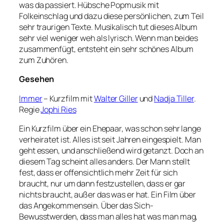
was da passiert. Hübsche Popmusik mit
Folkeinschlag und dazu diese persönlichen, zum Teil
sehr traurigen Texte. Musikalisch tut dieses Album
sehr viel weniger weh als lyrisch. Wenn man beides
zusammenfügt, entsteht ein sehr schönes Album
zum Zuhören.
Gesehen
Immer
– Kurzfilm mit
Walter Giller
und
Nadja Tiller
.
Regie
Jophi Ries
Ein Kurzfilm über ein Ehepaar, was schon sehr lange
verheiratet ist. Alles ist seit Jahren eingespielt. Man
geht essen, und anschließend wird getanzt. Doch an
diesem Tag scheint alles anders. Der Mann stellt
fest, dass er offensichtlich mehr Zeit für sich
braucht, nur um dann festzustellen, dass er gar
nichts braucht, außer das was er hat. Ein Film über
das Angekommensein. Über das Sich-
Bewusstwerden, dass man alles hat was man mag,