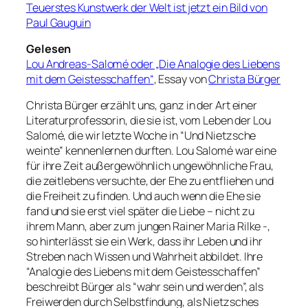
Teuerstes Kunstwerk der Welt ist jetzt ein Bild von
Paul Gauguin
Gelesen
Lou Andreas-Salomé oder „Die Analogie
des Liebens
mit dem Geistesschaffen“
, Essay von
Christa Bürger
Christa Bürger erzählt uns, ganz in der Art einer
Literaturprofessorin, die sie ist, vom Leben der Lou
Salomé, die wir letzte Woche in “Und Nietzsche
weinte” kennenlernen durften. Lou Salomé war eine
für ihre Zeit außergewöhnlich ungewöhnliche Frau,
die zeitlebens versuchte, der Ehe zu entfliehen und
die Freiheit zu finden. Und auch wenn die Ehe sie
fand und sie erst viel später die Liebe – nicht zu
ihrem Mann, aber zum jungen Rainer Maria Rilke -,
so hinterlässt sie ein Werk, dass ihr Leben und ihr
Streben nach Wissen und Wahrheit abbildet. Ihre
“Analogie des Liebens mit dem Geistesschaffen”
beschreibt Bürger als “wahr sein und werden”, als
Freiwerden durch Selbstfindung, als Nietzsches