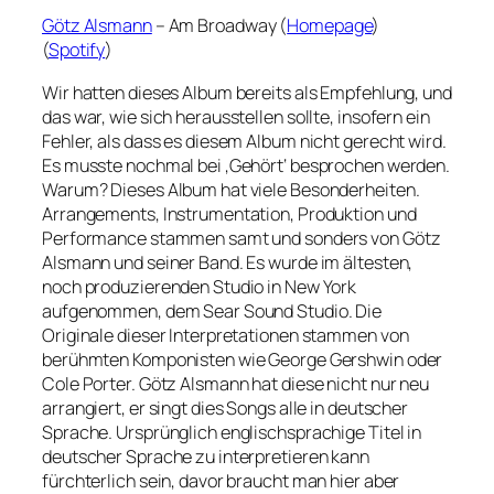
Götz Alsmann
– Am Broadway (
Homepage
)
(
Spotify
)
Wir hatten dieses Album bereits als Empfehlung, und
das war, wie sich herausstellen sollte, insofern ein
Fehler, als dass es diesem Album nicht gerecht wird.
Es musste nochmal bei ‚Gehört‘ besprochen werden.
Warum? Dieses Album hat viele Besonderheiten.
Arrangements, Instrumentation, Produktion und
Performance stammen samt und sonders von Götz
Alsmann und seiner Band. Es wurde im ältesten,
noch produzierenden Studio in New York
aufgenommen, dem Sear Sound Studio. Die
Originale dieser Interpretationen stammen von
berühmten Komponisten wie George Gershwin oder
Cole Porter. Götz Alsmann hat diese nicht nur neu
arrangiert, er singt dies Songs alle in deutscher
Sprache. Ursprünglich englischsprachige Titel in
deutscher Sprache zu interpretieren kann
fürchterlich sein, davor braucht man hier aber