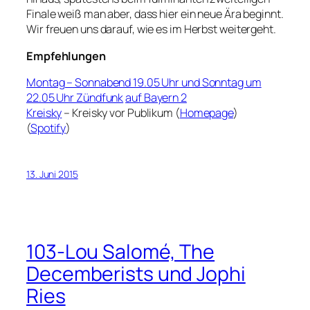
Finale weiß man aber, dass hier ein neue Ära beginnt.
Wir freuen uns darauf, wie es im Herbst weitergeht.
Empfehlungen
Montag – Sonnabend 19.05 Uhr und Sonntag um
22.05 Uhr Zündfunk
auf Bayern 2
Kreisky
– Kreisky vor Publikum (
Homepage
)
(
Spotify
)
13. Juni 2015
103-Lou Salomé, The
Decemberists und Jophi
Ries