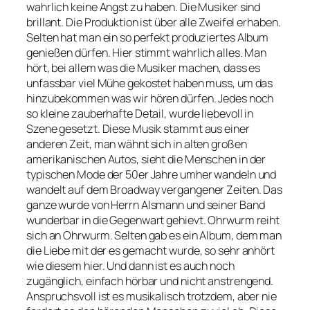
wahrlich keine Angst zu haben. Die Musiker sind
brillant. Die Produktion ist über alle Zweifel erhaben.
Selten hat man ein so perfekt produziertes Album
genießen dürfen. Hier stimmt wahrlich alles. Man
hört, bei allem was die Musiker machen, dass es
unfassbar viel Mühe gekostet haben muss, um das
hinzubekommen was wir hören dürfen. Jedes noch
so kleine zauberhafte Detail, wurde liebevoll in
Szene gesetzt. Diese Musik stammt aus einer
anderen Zeit, man wähnt sich in alten großen
amerikanischen Autos, sieht die Menschen in der
typischen Mode der 50er Jahre umher wandeln und
wandelt auf dem Broadway vergangener Zeiten. Das
ganze wurde von Herrn Alsmann und seiner Band
wunderbar in die Gegenwart gehievt. Ohrwurm reiht
sich an Ohrwurm. Selten gab es ein Album, dem man
die Liebe mit der es gemacht wurde, so sehr anhört
wie diesem hier. Und dann ist es auch noch
zugänglich, einfach hörbar und nicht anstrengend.
Anspruchsvoll ist es musikalisch trotzdem, aber nie