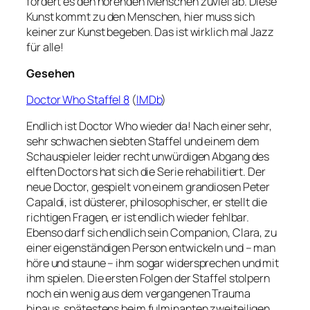
fordert es den hörenden Menschen zuviel ab. Diese
Kunst kommt zu den Menschen, hier muss sich
keiner zur Kunst begeben. Das ist wirklich mal Jazz
für alle!
Gesehen
Doctor Who Staffel 8
(
IMDb
)
Endlich ist Doctor Who wieder da! Nach einer sehr,
sehr schwachen siebten Staffel und einem dem
Schauspieler leider recht unwürdigen Abgang des
elften Doctors hat sich die Serie rehabilitiert. Der
neue Doctor, gespielt von einem grandiosen Peter
Capaldi, ist düsterer, philosophischer, er stellt die
richtigen Fragen, er ist endlich wieder fehlbar.
Ebenso darf sich endlich sein Companion, Clara, zu
einer eigenständigen Person entwickeln und – man
höre und staune – ihm sogar widersprechen und mit
ihm spielen. Die ersten Folgen der Staffel stolpern
noch ein wenig aus dem vergangenen Trauma
hinaus, spätestens beim fulminanten zweiteiligen