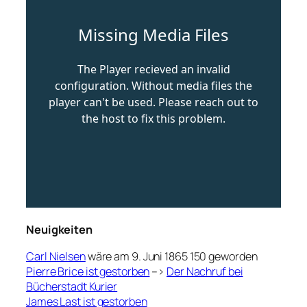
Neuigkeiten
Carl Nielsen
wäre am 9. Juni 1865 150 geworden
Pierre Brice ist gestorben
–>
Der Nachruf bei
Bücherstadt Kurier
James Last ist gestorben