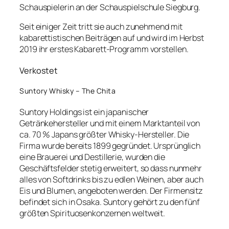
Schauspielerin an der Schauspielschule Siegburg.
Seit einiger Zeit tritt sie auch zunehmend mit
kabarettistischen Beiträgen auf und wird im Herbst
2019 ihr erstes Kabarett-Programm vorstellen.
Verkostet
Suntory Whisky – The Chita
Suntory Holdings ist ein japanischer
Getränkehersteller und mit einem Marktanteil von
ca. 70 % Japans größter Whisky-Hersteller. Die
Firma wurde bereits 1899 gegründet. Ursprünglich
eine Brauerei und Destillerie, wurden die
Geschäftsfelder stetig erweitert, so dass nunmehr
alles von Softdrinks bis zu edlen Weinen, aber auch
Eis und Blumen, angeboten werden. Der Firmensitz
befindet sich in Osaka. Suntory gehört zu den fünf
größten Spirituosenkonzernen weltweit.