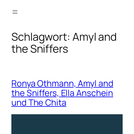
Zum
Inhalt
springen
Schlagwort:
Amyl and
the Sniffers
Ronya Othmann, Amyl and
the Sniffers, Ella Anschein
und The Chita