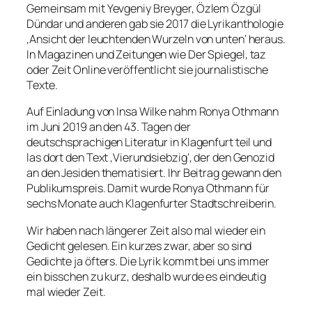
Gemeinsam mit Yevgeniy Breyger, Özlem Özgül
Dündar und anderen gab sie 2017 die Lyrikanthologie
‚Ansicht der leuchtenden Wurzeln von unten‘ heraus.
In Magazinen und Zeitungen wie Der Spiegel, taz
oder Zeit Online veröffentlicht sie journalistische
Texte.
Auf Einladung von Insa Wilke nahm Ronya Othmann
im Juni 2019 an den 43. Tagen der
deutschsprachigen Literatur in Klagenfurt teil und
las dort den Text ‚Vierundsiebzig‘, der den Genozid
an den Jesiden thematisiert. Ihr Beitrag gewann den
Publikumspreis. Damit wurde Ronya Othmann für
sechs Monate auch Klagenfurter Stadtschreiberin.
Wir haben nach längerer Zeit also mal wieder ein
Gedicht gelesen. Ein kurzes zwar, aber so sind
Gedichte ja öfters. Die Lyrik kommt bei uns immer
ein bisschen zu kurz, deshalb wurde es eindeutig
mal wieder Zeit.