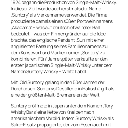
1924 begann die Produktion von Single-Malt-Whisky.
In dieser Zeit wurde auch erstmals der Name
‚Suntory‘ als Markenname verwendet. Die Firma
produzierte damals einen süßen Portwein namens
‚Akadama‘ – was auf deutsch etwa roter Ball
bedeutet – was den Firmengründer auf die Idee
brachte, das englische Pendant ‚Sun‘ mit einer
anglisierten Fassung seines Familiennamens zu
dem Kunstwort und Markennamen ‚Suntory‘ zu
kombinieren. Fünf Jahre später verkaufte er den
ersten japanischen Single-Malt-Whisky unter dem
Namen Suntory Whisky – White Label.
Mit ‚Old Suntory‘ gelang in den 50er Jahren der
Durchbruch. Suntorys Destillerie in Hakushū gilt als
eine der größten Malt-Brennereien der Welt
Suntory eröffnete in Japan unter dem Namen ‚Tory
Whisky Bars‘ eine Kette von Kneipen nach
amerikanischem Vorbild. Indem Suntory Whisky als
Sake-Ersatz propagierte, der zum Essen auch mit