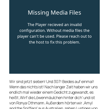
Wir sind jetzt sieben! Und 307! Beides auf einmal!
Wenn das nichts ist! Nach langer Zeit haben wir uns
endlich mal wieder einem Gedicht zugewandt, es
heißt ‚Wirf die Löwenmäulchen hinter dich‘ und ist
von Ronya Othmann. Außerdem hörten wir ‚Amyl
and the Sniffers‘ aus Australien, sahen Lustiges von