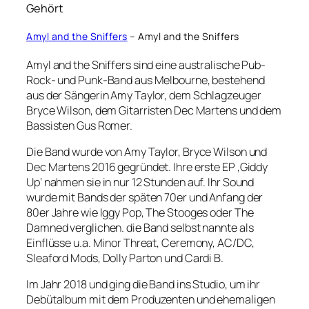
Gehört
Amyl and the Sniffers
– Amyl and the Sniffers
Amyl and the Sniffers sind eine australische Pub-
Rock- und Punk-Band aus Melbourne, bestehend
aus der Sängerin Amy Taylor, dem Schlagzeuger
Bryce Wilson, dem Gitarristen Dec Martens und dem
Bassisten Gus Romer.
Die Band wurde von Amy Taylor, Bryce Wilson und
Dec Martens 2016 gegründet. Ihre erste EP ‚Giddy
Up‘ nahmen sie in nur 12 Stunden auf. Ihr Sound
wurde mit Bands der späten 70er und Anfang der
80er Jahre wie Iggy Pop, The Stooges oder The
Damned verglichen. die Band selbst nannte als
Einflüsse u.a. Minor Threat, Ceremony, AC/DC,
Sleaford Mods, Dolly Parton und Cardi B.
Im Jahr 2018 und ging die Band ins Studio, um ihr
Debütalbum mit dem Produzenten und ehemaligen