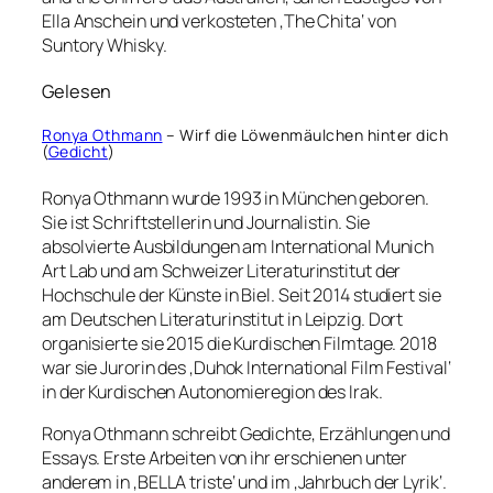
Ella Anschein und verkosteten ‚The Chita‘ von
Suntory Whisky.
Gelesen
Ronya Othmann
– Wirf die Löwenmäulchen hinter dich
(
Gedicht
)
Ronya Othmann wurde 1993 in München geboren.
Sie ist Schriftstellerin und Journalistin. Sie
absolvierte Ausbildungen am International Munich
Art Lab und am Schweizer Literaturinstitut der
Hochschule der Künste in Biel. Seit 2014 studiert sie
am Deutschen Literaturinstitut in Leipzig. Dort
organisierte sie 2015 die Kurdischen Filmtage. 2018
war sie Jurorin des ‚Duhok International Film Festival‘
in der Kurdischen Autonomieregion des Irak.
Ronya Othmann schreibt Gedichte, Erzählungen und
Essays. Erste Arbeiten von ihr erschienen unter
anderem in ‚BELLA triste‘ und im ‚Jahrbuch der Lyrik‘.