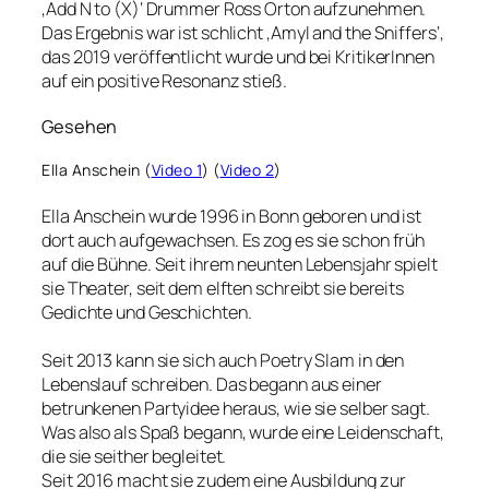
‚Add N to (X)‘ Drummer Ross Orton aufzunehmen.
Das Ergebnis war ist schlicht ‚Amyl and the Sniffers‘,
das 2019 veröffentlicht wurde und bei KritikerInnen
auf ein positive Resonanz stieß.
Gesehen
Ella Anschein (
Video 1
) (
Video 2
)
Ella Anschein wurde 1996 in Bonn geboren und ist
dort auch aufgewachsen. Es zog es sie schon früh
auf die Bühne. Seit ihrem neunten Lebensjahr spielt
sie Theater, seit dem elften schreibt sie bereits
Gedichte und Geschichten.
Seit 2013 kann sie sich auch Poetry Slam in den
Lebenslauf schreiben. Das begann aus einer
betrunkenen Partyidee heraus, wie sie selber sagt.
Was also als Spaß begann, wurde eine Leidenschaft,
die sie seither begleitet.
Seit 2016 macht sie zudem eine Ausbildung zur