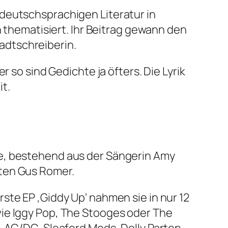
deutschsprachigen Literatur in
n thematisiert. Ihr Beitrag gewann den
adtschreiberin.
 so sind Gedichte ja öfters. Die Lyrik
t.
ne, bestehend aus der Sängerin Amy
sten Gus Romer.
ste EP ‚Giddy Up‘ nahmen sie in nur 12
wie Iggy Pop, The Stooges oder The
, AC/DC, Sleaford Mods, Dolly Parton