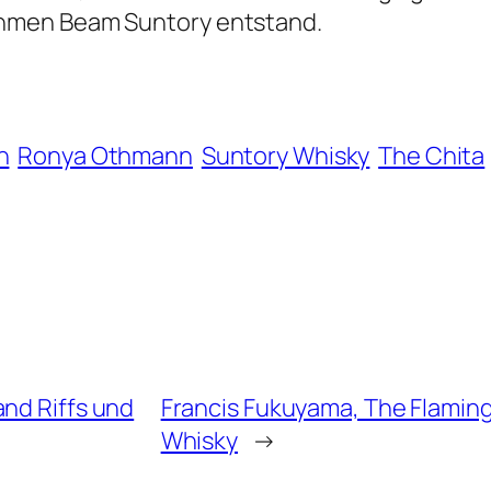
hmen Beam Suntory entstand.
n
Ronya Othmann
Suntory Whisky
The Chita
and Riffs und
Francis Fukuyama, The Flaming
Whisky
→