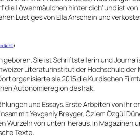
rf die Löwenmäulchen hinter dich‘ und ist v
 sahen Lustiges von Ella Anschein und verkoste
edicht
)
boren. Sie ist Schriftstellerin und Journalis
weizer Literaturinstitut der Hochschule der Kü
Dort organisierte sie 2015 die Kurdischen Film
ischen Autonomieregion des Irak.
hlungen und Essays. Erste Arbeiten von ihr e
meinsam mit Yevgeniy Breyger, Özlem Özgül Dün
en Wurzeln von unten‘ heraus. In Magazinen u
ische Texte.