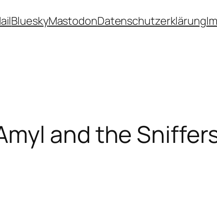
ail
Bluesky
Mastodon
Datenschutzerklärung
I
yl and the Sniffers