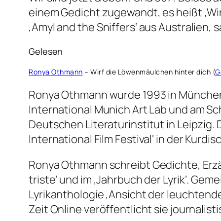
einem Gedicht zugewandt, es heißt ‚Wi
‚Amyl and the Sniffers‘ aus Australien,
Gelesen
Ronya Othmann
– Wirf die Löwenmäulchen hinter dich (
G
Ronya Othmann wurde 1993 in München ge
International Munich Art Lab und am Sch
Deutschen Literaturinstitut in Leipzig. 
International Film Festival‘ in der Kurd
Ronya Othmann schreibt Gedichte, Erzä
triste‘ und im ‚Jahrbuch der Lyrik‘. Ge
Lyrikanthologie ‚Ansicht der leuchtend
Zeit Online veröffentlicht sie journalist