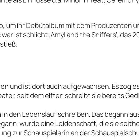
dio, um ihr Debütalbum mit dem Produzenten 
r ist schlicht ‚Amyl and the Sniffers‘, das 2
stieß.
en und ist dort auch aufgewachsen. Es zog es 
ater, seit dem elften schreibt sie bereits Ge
am in den Lebenslauf schreiben. Das begann au
egann, wurde eine Leidenschaft, die sie seithe
ung zur Schauspielerin an der Schauspielschu