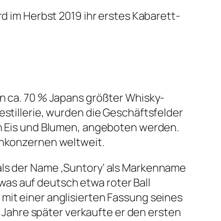
rd im Herbst 2019 ihr erstes Kabarett-
on ca. 70 % Japans größter Whisky-
estillerie, wurden die Geschäftsfelder
ch Eis und Blumen, angeboten werden.
enkonzernen weltweit.
als der Name ‚Suntory‘ als Markenname
as auf deutsch etwa roter Ball
mit einer anglisierten Fassung seines
ahre später verkaufte er den ersten