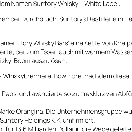
dem Namen Suntory Whisky – White Label.
ren der Durchbruch. Suntorys Destillerie in Ha
amen ‚Tory Whisky Bars‘ eine Kette von Knei
ierte, der zum Essen auch mit warmem Wasser
hisky-Boom auszulösen.
e Whiskybrennerei Bowmore, nachdem diese bi
Pepsi und avancierte so zum exklusiven Abfül
arke Orangina. Die Unternehmensgruppe wurd
untory Holdings K.K. umfirmiert.
ür 13,6 Milliarden Dollar in die Wege geleite