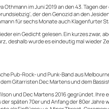
a Othmann im Juni 2019 an den 43. Tagen der 
Vierundsiebzig‘, der den Genozid an den Jeside
mann für sechs Monate auch Klagenfurter St
eder ein Gedicht gelesen. Ein kurzes zwar, aber
rz, deshalb wurde es eindeutig mal wieder Zei
alische Pub-Rock- und Punk-Band aus Melbour
, dem Gitarristen Dec Martens und dem Bassi
lson und Dec Martens 2016 gegründet. Ihre er
 der späten 70er und Anfang der 80er Jahre 
nte als Einflüsse u.a. Minor Threat, Ceremony