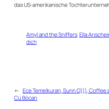
das US-amerikanische Tochterunterne
Amyl and the Sniffers
Ella Anschei
dich
←
Ece Temelkuran, Sunn O))), Coffee 
Cù Bòcan