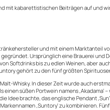
end mit kabarettistischen Beiträgen auf und wi
etränkehersteller und mit einem Marktanteil v
9 gegründet. Ursprünglich eine Brauerei und D
s von Softdrinks bis zu edlen Weinen, aber au
 Suntory gehört zu den fünf größten Spirituos
Malt-Whisky. In dieser Zeit wurde auch erstm
ls einen süßen Portwein namens ‚Akadama‘ – w
ie Idee brachte, das englische Pendant ‚Sun‘ 
arkennamen ‚Suntory‘ zu kombinieren. Fünf J