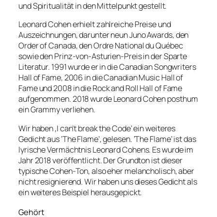
und Spiritualität in den Mittelpunkt gestellt.
Leonard Cohen erhielt zahlreiche Preise und
Auszeichnungen, darunter neun Juno Awards, den
Order of Canada, den Ordre National du Québec
sowie den Prinz-von-Asturien-Preis in der Sparte
Literatur. 1991 wurde er in die Canadian Songwriters
Hall of Fame, 2006 in die Canadian Music Hall of
Fame und 2008 in die Rock and Roll Hall of Fame
aufgenommen. 2018 wurde Leonard Cohen posthum
ein Grammy verliehen.
Wir haben ‚I can’t break the Code‘ ein weiteres
Gedicht aus ‘The Flame’, gelesen. ‘The Flame’ ist das
lyrische Vermächtnis Leonard Cohens. Es wurde im
Jahr 2018 veröffentlicht. Der Grundton ist dieser
typische Cohen-Ton, also eher melancholisch, aber
nicht resignierend. Wir haben uns dieses Gedicht als
ein weiteres Beispiel herausgepickt.
Gehört