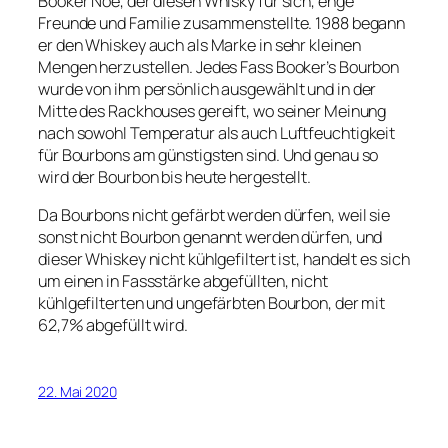
Booker Noe, der diesen Whisky für sich, enge
Freunde und Familie zusammenstellte. 1988 begann
er den Whiskey auch als Marke in sehr kleinen
Mengen herzustellen. Jedes Fass Booker’s Bourbon
wurde von ihm persönlich ausgewählt und in der
Mitte des Rackhouses gereift, wo seiner Meinung
nach sowohl Temperatur als auch Luftfeuchtigkeit
für Bourbons am günstigsten sind. Und genau so
wird der Bourbon bis heute hergestellt.
Da Bourbons nicht gefärbt werden dürfen, weil sie
sonst nicht Bourbon genannt werden dürfen, und
dieser Whiskey nicht kühlgefiltert ist, handelt es sich
um einen in Fassstärke abgefüllten, nicht
kühlgefilterten und ungefärbten Bourbon, der mit
62,7% abgefüllt wird.
22. Mai 2020