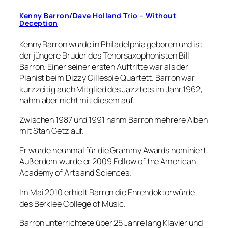
Kenny
Barron
/
Dave
Holland
Trio
–
Without
Deception
Kenny Barron wurde in Philadelphia geboren und ist
der jüngere Bruder des Tenorsaxophonisten Bill
Barron. Einer seiner ersten Auftritte war als der
Pianist beim Dizzy Gillespie Quartett. Barron war
kurzzeitig auch Mitglied des Jazztets im Jahr 1962,
nahm aber nicht mit diesem auf.
Zwischen 1987 und 1991 nahm Barron mehrere Alben
mit Stan Getz auf.
Er wurde neunmal für die Grammy Awards nominiert.
Außerdem wurde er 2009 Fellow of the American
Academy of Arts and Sciences.
Im Mai 2010 erhielt Barron die Ehrendoktorwürde
des Berklee College of Music.
Barron unterrichtete über 25 Jahre lang Klavier und