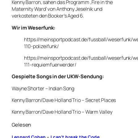
Kenny Barron, sahen das Programm ‚Fire in the
Maternity Ward‘ von Anthony Jeselnik und
verkosteten den Booker’s Aged 6.
Wir im Weserfunk:
https://meinsportpodcast.de/fussball/weserfunk/w
110-polizeifunk/
https://meinsportpodcast.de/fussball/weserfunk/w
111-requiemfuerwerder/
Gespielte Songs in der UKW-Sendung:
Wayne Shorter – Indian Song
Kenny Barron/Dave Holland Trio – Secret Places
Kenny Barron/Dave Holland Trio – Warm Valley
Gelesen
Leonard Cohen
–
I can’t break the Code