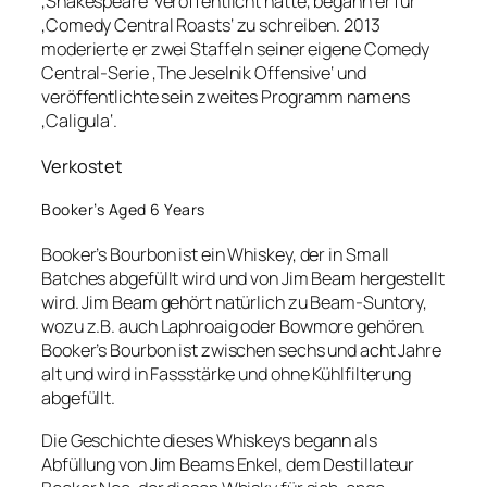
‚Shakespeare‘ veröffentlicht hatte, begann er für
‚Comedy Central Roasts‘ zu schreiben. 2013
moderierte er zwei Staffeln seiner eigene Comedy
Central-Serie ‚The Jeselnik Offensive‘ und
veröffentlichte sein zweites Programm namens
‚Caligula‘.
Verkostet
Booker’s Aged 6 Years
Booker’s Bourbon ist ein Whiskey, der in Small
Batches abgefüllt wird und von Jim Beam hergestellt
wird. Jim Beam gehört natürlich zu Beam-Suntory,
wozu z.B. auch Laphroaig oder Bowmore gehören.
Booker’s Bourbon ist zwischen sechs und acht Jahre
alt und wird in Fassstärke und ohne Kühlfilterung
abgefüllt.
Die Geschichte dieses Whiskeys begann als
Abfüllung von Jim Beams Enkel, dem Destillateur