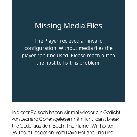
In dieser Episode haben wir mal wieder ein Gedicht
von Leonard Cohen gelesen, nämlich ‚I can’t break
the Code‘ aus dem Buch ‚The Flame‘, Wir hörten
‚Without Deception‘ vom Dave Holland Trio und