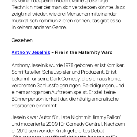
es keinen doppelten Boden, keine großartige
Technik hinter der man sich verstecken könnte. Jazz
zeigt mal wieder, wie drei Menschen miteinander
musikalisch kommunizieren können, das gibt es so
in keinem anderen Genre.
Gesehen
Anthony
Jeselnik
– Fire in the Maternity Ward
Anthony Jeselnik wurde 1978 geboren, er ist Komiker,
Schriftsteller, Schauspieler und Produzent. Er ist
bekannt für seine Dark Comedy, die sich aus Ironie,
verdrehten Schlussfolgerungen, Beleidigungen, und
einem arroganten Auftreten speist. Er stellt eine
Bühnenpersönlichkeit dar, die häufig amoralische
Positionen einnimmt.
Jeselnik war Autor für ‚Late Night mit Jimmy Fallon‘
und moderierte 2009 für Comedy Central. Nachdem
er 2010 sein von der Kritik gefeiertes Debüt