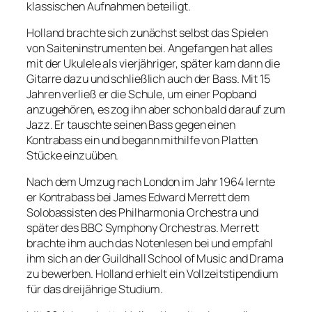
klassischen Aufnahmen beteiligt.
Holland brachte sich zunächst selbst das Spielen
von Saiteninstrumenten bei. Angefangen hat alles
mit der Ukulele als vierjähriger, später kam dann die
Gitarre dazu und schließlich auch der Bass. Mit 15
Jahren verließ er die Schule, um einer Popband
anzugehören, es zog ihn aber schon bald darauf zum
Jazz. Er tauschte seinen Bass gegen einen
Kontrabass ein und begann mithilfe von Platten
Stücke einzuüben.
Nach dem Umzug nach London im Jahr 1964 lernte
er Kontrabass bei James Edward Merrett dem
Solobassisten des Philharmonia Orchestra und
später des BBC Symphony Orchestras. Merrett
brachte ihm auch das Notenlesen bei und empfahl
ihm sich an der Guildhall School of Music and Drama
zu bewerben. Holland erhielt ein Vollzeitstipendium
für das dreijährige Studium.