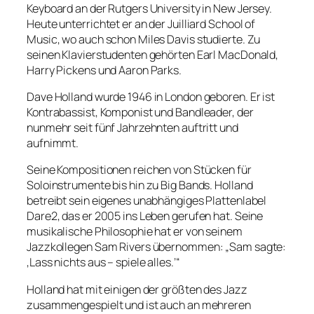
Keyboard an der Rutgers University in New Jersey.
Heute unterrichtet er an der Juilliard School of
Music, wo auch schon Miles Davis studierte. Zu
seinen Klavierstudenten gehörten Earl MacDonald,
Harry Pickens und Aaron Parks.
Dave Holland wurde 1946 in London geboren. Er ist
Kontrabassist, Komponist und Bandleader, der
nunmehr seit fünf Jahrzehnten auftritt und
aufnimmt.
Seine Kompositionen reichen von Stücken für
Soloinstrumente bis hin zu Big Bands. Holland
betreibt sein eigenes unabhängiges Plattenlabel
Dare2, das er 2005 ins Leben gerufen hat. Seine
musikalische Philosophie hat er von seinem
Jazzkollegen Sam Rivers übernommen: „Sam sagte:
‚Lass nichts aus – spiele alles.’“
Holland hat mit einigen der größten des Jazz
zusammengespielt und ist auch an mehreren