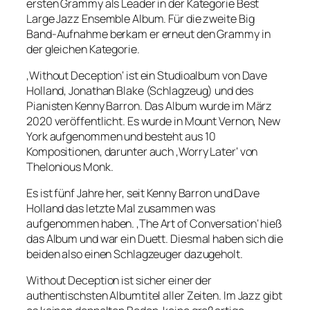
ersten Grammy als Leader in der Kategorie Best
Large Jazz Ensemble Album. Für die zweite Big
Band-Aufnahme berkam er erneut den Grammy in
der gleichen Kategorie.
‚Without Deception‘ ist ein Studioalbum von Dave
Holland, Jonathan Blake (Schlagzeug) und des
Pianisten Kenny Barron. Das Album wurde im März
2020 veröffentlicht. Es wurde in Mount Vernon, New
York aufgenommen und besteht aus 10
Kompositionen, darunter auch ‚Worry Later‘ von
Thelonious Monk.
Es ist fünf Jahre her, seit Kenny Barron und Dave
Holland das letzte Mal zusammen was
aufgenommen haben. ‚The Art of Conversation‘ hieß
das Album und war ein Duett. Diesmal haben sich die
beiden also einen Schlagzeuger dazugeholt.
Without Deception ist sicher einer der
authentischsten Albumtitel aller Zeiten. Im Jazz gibt