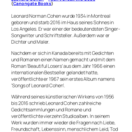
(
Canongate Books
)
Leonard Norman Cohen wurde 1934 in Montreal
geboren und starb 2016 im Haus seines Sohnes in
Los Angeles. Er war einer der bedeutendsten Singer-
Songwriter und Schriftsteller. Außerdem war er
Dichter und Maler.
Nachdem er sich in Kanada bereits mit Gedichten
und Romanen einen Namen gemacht und mit dem
Roman ‘Beautiful Losers’ aus dem Jahr 1966 einen
internationalen Bestseller gelandet hatte,
veröffentlichte er 1967 sein erstes Album namens
‘Songs of Leonard Cohen’.
Während seines künstlerischen Wirkens von 1956
bis 2016 schrieb Leonard Cohen zahlreiche
Gedichtsammlungen und Romane und
veröffentlichte vierzehn Studioalben. In seinem
Werk wurden immer wieder die Fragen nach Liebe,
Freundschaft, Lebenssinn, menschlichem Leid, Tod