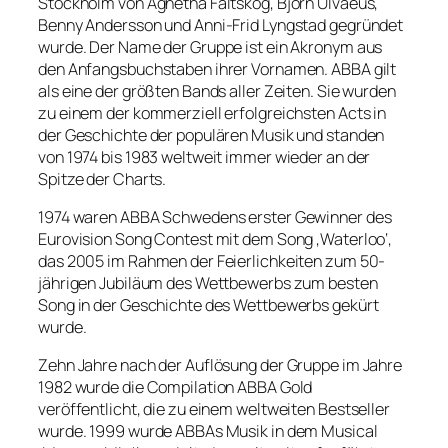
Stockholm von Agnetha Fältskog, Björn Ulvaeus,
Benny Andersson und Anni-Frid Lyngstad gegründet
wurde. Der Name der Gruppe ist ein Akronym aus
den Anfangsbuchstaben ihrer Vornamen. ABBA gilt
als eine der größten Bands aller Zeiten. Sie wurden
zu einem der kommerziell erfolgreichsten Acts in
der Geschichte der populären Musik und standen
von 1974 bis 1983 weltweit immer wieder an der
Spitze der Charts.
1974 waren ABBA Schwedens erster Gewinner des
Eurovision Song Contest mit dem Song ‚Waterloo‘,
das 2005 im Rahmen der Feierlichkeiten zum 50-
jährigen Jubiläum des Wettbewerbs zum besten
Song in der Geschichte des Wettbewerbs gekürt
wurde.
Zehn Jahre nach der Auflösung der Gruppe im Jahre
1982 wurde die Compilation ABBA Gold
veröffentlicht, die zu einem weltweiten Bestseller
wurde. 1999 wurde ABBAs Musik in dem Musical