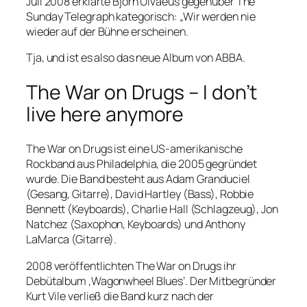
Juli 2008 erklärte Björn Ulvaeus gegenüber The
Sunday Telegraph kategorisch: „Wir werden nie
wieder auf der Bühne erscheinen.
Tja, und ist es also das neue Album von ABBA.
The War on Drugs – I don’t
live here anymore
The War on Drugs ist eine US-amerikanische
Rockband aus Philadelphia, die 2005 gegründet
wurde. Die Band besteht aus Adam Granduciel
(Gesang, Gitarre), David Hartley (Bass), Robbie
Bennett (Keyboards), Charlie Hall (Schlagzeug), Jon
Natchez (Saxophon, Keyboards) und Anthony
LaMarca (Gitarre).
2008 veröffentlichten The War on Drugs ihr
Debütalbum ‚Wagonwheel Blues‘. Der Mitbegründer
Kurt Vile verließ die Band kurz nach der