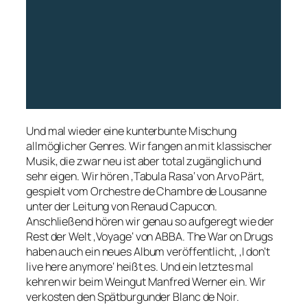
Und mal wieder eine kunterbunte Mischung
allmöglicher Genres. Wir fangen an mit klassischer
Musik, die zwar neu ist aber total zugänglich und
sehr eigen. Wir hören ‚Tabula Rasa‘ von Arvo Pärt,
gespielt vom Orchestre de Chambre de Lousanne
unter der Leitung von Renaud Capucon.
Anschließend hören wir genau so aufgeregt wie der
Rest der Welt ‚Voyage‘ von ABBA. The War on Drugs
haben auch ein neues Album veröffentlicht, ‚I don’t
live here anymore‘ heißt es. Und ein letztes mal
kehren wir beim Weingut Manfred Werner ein. Wir
verkosten den Spätburgunder Blanc de Noir.