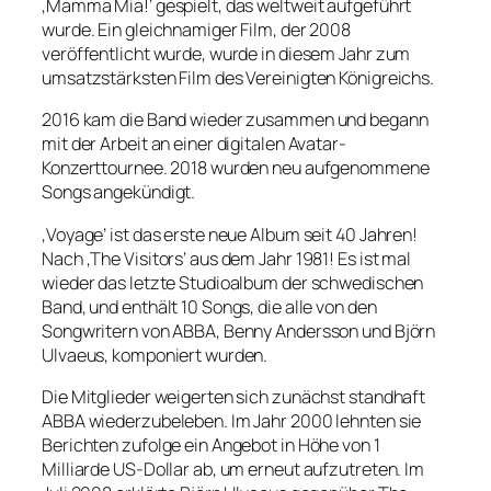
‚Mamma Mia!‘ gespielt, das weltweit aufgeführt
wurde. Ein gleichnamiger Film, der 2008
veröffentlicht wurde, wurde in diesem Jahr zum
umsatzstärksten Film des Vereinigten Königreichs.
2016 kam die Band wieder zusammen und begann
mit der Arbeit an einer digitalen Avatar-
Konzerttournee. 2018 wurden neu aufgenommene
Songs angekündigt.
‚Voyage’ ist das erste neue Album seit 40 Jahren!
Nach ‚The Visitors‘ aus dem Jahr 1981! Es ist mal
wieder das letzte Studioalbum der schwedischen
Band, und enthält 10 Songs, die alle von den
Songwritern von ABBA, Benny Andersson und Björn
Ulvaeus, komponiert wurden.
Die Mitglieder weigerten sich zunächst standhaft
ABBA wiederzubeleben. Im Jahr 2000 lehnten sie
Berichten zufolge ein Angebot in Höhe von 1
Milliarde US-Dollar ab, um erneut aufzutreten. Im