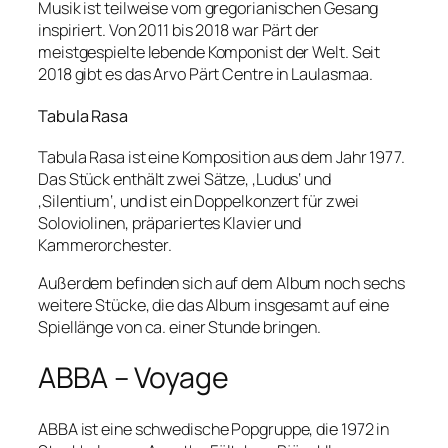
Musik ist teilweise vom gregorianischen Gesang
inspiriert. Von 2011 bis 2018 war Pärt der
meistgespielte lebende Komponist der Welt. Seit
2018 gibt es das Arvo Pärt Centre in Laulasmaa.
Tabula Rasa
Tabula Rasa ist eine Komposition aus dem Jahr 1977.
Das Stück enthält zwei Sätze, ‚Ludus‘ und
‚Silentium‘, und ist ein Doppelkonzert für zwei
Soloviolinen, präpariertes Klavier und
Kammerorchester.
Außerdem befinden sich auf dem Album noch sechs
weitere Stücke, die das Album insgesamt auf eine
Spiellänge von ca. einer Stunde bringen.
ABBA – Voyage
ABBA ist eine schwedische Popgruppe, die 1972 in