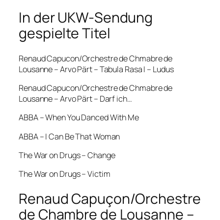
In der UKW-Sendung
gespielte Titel
Renaud Capucon/Orchestre de Chmabre de
Lousanne – Arvo Pärt – Tabula Rasa I – Ludus
Renaud Capucon/Orchestre de Chmabre de
Lousanne – Arvo Pärt – Darf ich…
ABBA – When You Danced With Me
ABBA – I Can Be That Woman
The War on Drugs – Change
The War on Drugs – Victim
Renaud Capuçon/Orchestre
de Chambre de Lousanne –