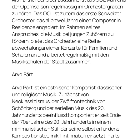
der Opernsaison regelmässig im Orchestergraben
zu hören. Das OCL ist zudem das erste Schweizer
Orchester, das alle zwei Jahre einen Composer in
Residence engagiert. Im Rahmen seines
Anspruches, die Musik bei jungen Zuhörern zu
fördern, bietet das Orchester eine Reihe
abwechslungsreicher Konzerte für Familien und
Schulen an und arbeitet regelmäßig mit den
Musikschulen der Stadt zusammen.
Arvo Pärt
Arvo Pärt ist ein estnischer Komponist klassischer
und religiöser Musik. Zunächst von
Neoklassizismus, der Zwölftontechnik von
Schönberg und der seriellen Musik des 20.
Jahrhunderts beeinflusst komponiert er seit Ende
der 70er Jahre des 20. Jahrhunderts in einem
minimalistischen Stil, der seine selbst erfundene
Kompositionstechnik Tintinnabuli einsetzt. Pärts