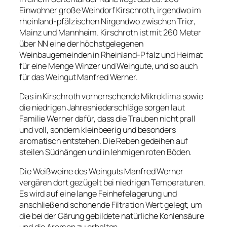
Einwohner große Weindorf Kirschroth, irgendwo im
rheinland-pfälzischen Nirgendwo zwischen Trier,
Mainz und Mannheim. Kirschroth ist mit 260 Meter
über NN eine der höchstgelegenen
Weinbaugemeinden in Rheinland-Pfalz und Heimat
für eine Menge Winzer und Weingute, und so auch
für das Weingut Manfred Werner.
Das in Kirschroth vorherrschende Mikroklima sowie
die niedrigen Jahresniederschläge sorgen laut
Familie Werner dafür, dass die Trauben nicht prall
und voll, sondern kleinbeerig und besonders
aromatisch entstehen. Die Reben gedeihen auf
steilen Südhängen und in lehmigen roten Böden.
Die Weißweine des Weinguts Manfred Werner
vergären dort gezügelt bei niedrigen Temperaturen.
Es wird auf eine lange Feinhefelagerung und
anschließend schonende Filtration Wert gelegt, um
die bei der Gärung gebildete natürliche Kohlensäure