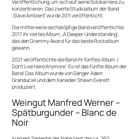
Veröffentlichung, um sich auf seine Solokarriere zu
konzentrieren. Das zweite Studioalbum der Band
‚Slave Ambient‘ wurde 2011 veröffentlicht.
Die mittlerweile sechsköpfige Band veröffentlichte
2017 ihr viertes Album, ‚A Deeper Understanding‘,
das den Grammy Award für das beste Rockalbum
gewann.
2021 veröffentlichte die Band ihr fünftes Album ‚I
Don’t Live Here Anymore‘. Es ist das fünfte Album der
Band. Das Album wurde von Sänger Adam
Granduciel und dem Kanadier Shawn Everett
produziert.
Weingut Manfred Werner –
Spätburgunder – Blanc de
Noir
In einem Seitental der Nahe liegt das ca. 260