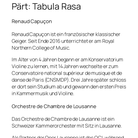
Pärt: Tabula Rasa
Renaud Capuçon
Renaud Capuçon ist ein französischer klassischer
Geiger. Seit Ende 2016 unterrichtet er am Royal
Northern College of Music.
Im Alter von 4 Jahren begann er am Konservatorium
Violine zu lernen, mit 14 Jahren wechselte er zum
Conservatoire national supérieur de musique et de
danse de Paris (CNSMDP). Drei Jahre später schloss
er dort sein Studium ab und gewann den ersten Preis
in Kammermusik und Violine.
Orchestre de Chambre de Lousanne
Das Orchestre de Chambre de Lausanne ist ein
Schweizer Kammerorchester mit Sitz in Lausanne.
Als Partner der Oper Lausanne ist das OCL während