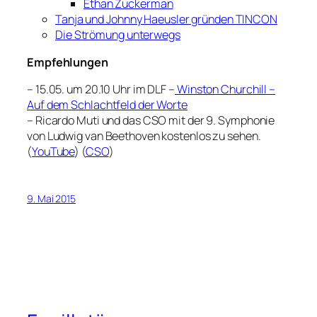
Ethan Zuckerman
Tanja und Johnny Haeusler gründen TINCON
Die Strömung unterwegs
Empfehlungen
– 15.05. um 20.10 Uhr im DLF –
Winston Churchill –
Auf dem Schlachtfeld der Worte
– Ricardo Muti und das CSO mit der 9. Symphonie
von Ludwig van Beethoven kostenlos zu sehen.
(
YouTube
) (
CSO
)
9. Mai 2015