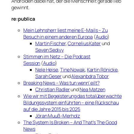
Androiden dabei hat, der die Menschheit gerade lieb
gewinnt.
re:publica
Mein Lehnsherr liest meine E-Mails – Zu
Besuch in einem anderen Europa
(
Audio
)
Martin Fischer
,
Cornelius Kater
und
Seven Sedivy
Stimmen im Netz – Die Podcast
Session
(
Audio
)
Nele Heise
,
Tine Nowak
,
Kartin Rönicke
,
Sarah Geser
und
Alexanbdra Tobor
Breaking News – Was tun wenn’ eilt?
Christian Radler
und
Nea Matzen
Wie wir mit Begeisterung das totalüberwachte
Bildungssystem einführten – eine Rückschau
auf die Jahre 2015 bis 2025
Jöran Muuß-Merholz
The System Is Broken – And That’s The Good
News