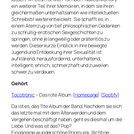
ein weiterer Teil ihrer Memoiren, in dem sie ihren
gleichermaßen unterhaltsamen wie intellektuellen
Schreibstil weiterentwickelt: Sie schafft es, in
einem Atemzug von tief philosophischen Gedanken
zu schrullig-erotischen Sexgeschichten zu
springen, ohne je langweilig oder prätentiös zu
werden. Dieser kurze Einblick in ihre bewegte
Jugend und Entdeckung ihrer Sexualität ist
aufklärend, herausfordernd, unterhaltend,
intelligent, ehrlich, schmerzhaft und zuweilen
schwer zu verdauen.
Gehört
Tocotronic
– Das rote Album (
Homepage
) (
Spotify
)
Da ist es, das 11te Album der Band. Nachdem sie sich
das letzte mal mit dem Älterwerden und dem
Vergehen beschäftigt haben, geht es diesmal um die
Liebe. Und was ist das? Pop?
Eingängige wunderschöne Popmusik. Richtige