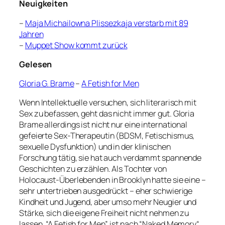
Neuigkeiten
–
Maja Michailowna Plissezkaja verstarb mit 89
Jahren
–
Muppet Show kommt zurück
Gelesen
Gloria G. Brame
–
A Fetish for Men
Wenn Intellektuelle versuchen, sich literarisch mit
Sex zu befassen, geht das nicht immer gut. Gloria
Brame allerdings ist nicht nur eine international
gefeierte Sex-Therapeutin (BDSM, Fetischismus,
sexuelle Dysfunktion) und in der klinischen
Forschung tätig, sie hat auch verdammt spannende
Geschichten zu erzählen. Als Tochter von
Holocaust-Überlebenden in Brooklyn hatte sie eine –
sehr untertrieben ausgedrückt – eher schwierige
Kindheit und Jugend, aber umso mehr Neugier und
Stärke, sich die eigene Freiheit nicht nehmen zu
lassen. “A Fetish for Men” ist nach “Naked Memory“