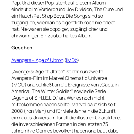
Pop. Und dieser Pop, steht auf diesem Album
eindeutig im Vordergrund. Joy Division, The Cure und
ein Hauch Pet Shop Boys. Die Songs sind so
zugänglich, wie man es eigentlich noch nie erlebt
hat. Nie waren sie poppiger, zugänglicher und
ohrwurmiger. Ein zauberhaftes Album.
Gesehen
Avengers – Age of Ultron
(
IMDb
)
„Avengers: Age of Ultron“ ist der nun zweite
Avengers-Film im Marvel Cinematic Universe
(MCU) und schließt an die Ereignisse von „Captain
America: The Winter Soldier“ sowie die Serie
„Agents of S.H.I.E.L.D.“ an. Wer es noch nicht
mitbekommen haben sollte: Marvel baut sich seit
2008 (Iron Man) und für viele Jahre in die Zukunft
ein neues Universum für all die illustren Charaktere,
die in verschiedenen Formen in den letzten 75
Jahren ihre Comics bevölkert haben und baut dabei