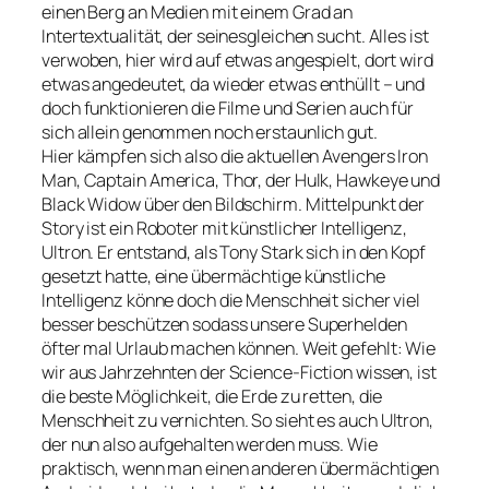
einen Berg an Medien mit einem Grad an
Intertextualität, der seinesgleichen sucht. Alles ist
verwoben, hier wird auf etwas angespielt, dort wird
etwas angedeutet, da wieder etwas enthüllt – und
doch funktionieren die Filme und Serien auch für
sich allein genommen noch erstaunlich gut.
Hier kämpfen sich also die aktuellen Avengers Iron
Man, Captain America, Thor, der Hulk, Hawkeye und
Black Widow über den Bildschirm. Mittelpunkt der
Story ist ein Roboter mit künstlicher Intelligenz,
Ultron. Er entstand, als Tony Stark sich in den Kopf
gesetzt hatte, eine übermächtige künstliche
Intelligenz könne doch die Menschheit sicher viel
besser beschützen sodass unsere Superhelden
öfter mal Urlaub machen können. Weit gefehlt: Wie
wir aus Jahrzehnten der Science-Fiction wissen, ist
die beste Möglichkeit, die Erde zu retten, die
Menschheit zu vernichten. So sieht es auch Ultron,
der nun also aufgehalten werden muss. Wie
praktisch, wenn man einen anderen übermächtigen