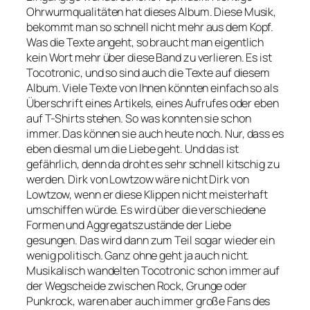
Ohrwurmqualitäten hat dieses Album. Diese Musik,
bekommt man so schnell nicht mehr aus dem Kopf.
Was die Texte angeht, so braucht man eigentlich
kein Wort mehr über diese Band zu verlieren. Es ist
Tocotronic, und so sind auch die Texte auf diesem
Album. Viele Texte von Ihnen könnten einfach so als
Überschrift eines Artikels, eines Aufrufes oder eben
auf T-Shirts stehen. So was konnten sie schon
immer. Das können sie auch heute noch. Nur, dass es
eben diesmal um die Liebe geht. Und das ist
gefährlich, denn da droht es sehr schnell kitschig zu
werden. Dirk von Lowtzow wäre nicht Dirk von
Lowtzow, wenn er diese Klippen nicht meisterhaft
umschiffen würde. Es wird über die verschiedene
Formen und Aggregatszustände der Liebe
gesungen. Das wird dann zum Teil sogar wieder ein
wenig politisch. Ganz ohne geht ja auch nicht.
Musikalisch wandelten Tocotronic schon immer auf
der Wegscheide zwischen Rock, Grunge oder
Punkrock, waren aber auch immer große Fans des