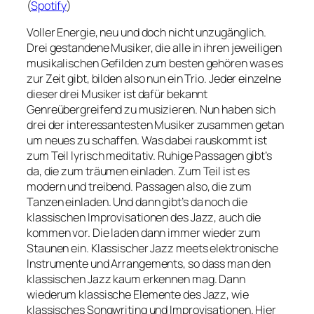
(
Spotify
)
Voller Energie, neu und doch nicht unzugänglich.
Drei gestandene Musiker, die alle in ihren jeweiligen
musikalischen Gefilden zum besten gehören was es
zur Zeit gibt, bilden also nun ein Trio. Jeder einzelne
dieser drei Musiker ist dafür bekannt
Genreübergreifend zu musizieren. Nun haben sich
drei der interessantesten Musiker zusammen getan
um neues zu schaffen. Was dabei rauskommt ist
zum Teil lyrisch meditativ. Ruhige Passagen gibt’s
da, die zum träumen einladen. Zum Teil ist es
modern und treibend. Passagen also, die zum
Tanzen einladen. Und dann gibt’s da noch die
klassischen Improvisationen des Jazz, auch die
kommen vor. Die laden dann immer wieder zum
Staunen ein. Klassischer Jazz meets elektronische
Instrumente und Arrangements, so dass man den
klassischen Jazz kaum erkennen mag. Dann
wiederum klassische Elemente des Jazz, wie
klassisches Songwriting und Improvisationen. Hier