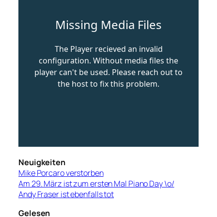
Neuigkeiten
Mike Porcaro verstorben
Am 29. März ist zum ersten Mal Piano Day \o/
Andy Fraser ist ebenfalls tot
Gelesen