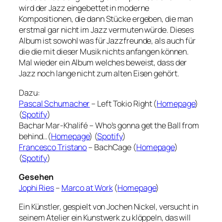
wird der Jazz eingebettet in moderne
Kompositionen, die dann Stücke ergeben, die man
erstmal gar nicht im Jazz vermuten würde. Dieses
Album ist sowohl was für Jazzfreunde, als auch für
die die mit dieser Musik nichts anfangen können.
Mal wieder ein Album welches beweist, dass der
Jazz noch lange nicht zum alten Eisen gehört.
Dazu:
Pascal Schumacher
– Left Tokio Right (
Homepage
)
(
Spotify
)
Bachar Mar-Khalifé – Who’s gonna get the Ball from
behind…(
Homepage
) (
Spotify
)
Francesco Tristano
– BachCage (
Homepage
)
(
Spotify
)
Gesehen
Jophi Ries
–
Marco at Work
(
Homepage
)
Ein Künstler, gespielt von Jochen Nickel, versucht in
seinem Atelier ein Kunstwerk zu klöppeln, das will