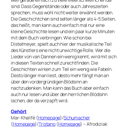
sind. Dass Gegenstände oder auch Jahreszeiten
sprechen, muss wohl nicht weiter erwähnt werden.
Die Geschichtchen sind selten länger als 4-5 Seiten,
das heißt, man kann auch einfach mal nur eine
kleine Geschichte lesen und ein paar kurze Minuten
mit dem Buch verbringen. Wie schon bei
Distelmeyer, spielt auch hier der musikalische Teil
des Künstlers eine nicht unwichtige Rolle. Wer die
Lieder von van Dannen ein wenig kennt, wird mit sich
in diesen Texten schnell zurechtfinden. Die
Geschichten wirken zum Teil ein wenig wie Fabeln.
Desto länger man liest, desto mehr fängt man an
über den vordergründigen Blödsinn an
nachzudenken. Man kann das Buch aber einfach
auch nur lesen und über den herrlichen Blödsinn
lachen, der da verzapft wird.
Gehört
Mar-Khalifé (
Homepage
)/
Schumacher
(
Homepage
)/
Tristano
(
Homepage
) – Afrodiziak