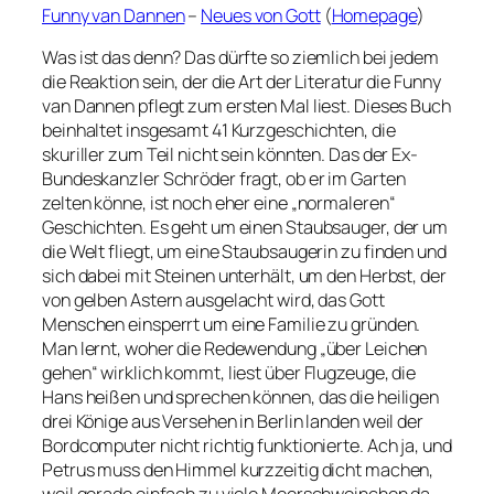
Funny van Dannen
–
Neues von Gott
(
Homepage
)
Was ist das denn? Das dürfte so ziemlich bei jedem
die Reaktion sein, der die Art der Literatur die Funny
van Dannen pflegt zum ersten Mal liest. Dieses Buch
beinhaltet insgesamt 41 Kurzgeschichten, die
skuriller zum Teil nicht sein könnten. Das der Ex-
Bundeskanzler Schröder fragt, ob er im Garten
zelten könne, ist noch eher eine „normaleren“
Geschichten. Es geht um einen Staubsauger, der um
die Welt fliegt, um eine Staubsaugerin zu finden und
sich dabei mit Steinen unterhält, um den Herbst, der
von gelben Astern ausgelacht wird, das Gott
Menschen einsperrt um eine Familie zu gründen.
Man lernt, woher die Redewendung „über Leichen
gehen“ wirklich kommt, liest über Flugzeuge, die
Hans heißen und sprechen können, das die heiligen
drei Könige aus Versehen in Berlin landen weil der
Bordcomputer nicht richtig funktionierte. Ach ja, und
Petrus muss den Himmel kurzzeitig dicht machen,
weil gerade einfach zu viele Meerschweinchen da