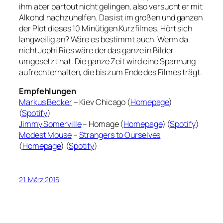
ihm aber partout nicht gelingen, also versucht er mit
Alkohol nachzuhelfen. Das ist im großen und ganzen
der Plot dieses 10 Minütigen Kurzfilmes. Hört sich
langweilig an? Wäre es bestimmt auch. Wenn da
nicht Jophi Ries wäre der das ganze in Bilder
umgesetzt hat. Die ganze Zeit wird eine Spannung
aufrechterhalten, die bis zum Ende des Filmes trägt.
Empfehlungen
Markus Becker
– Kiev Chicago (
Homepage
)
(
Spotify
)
Jimmy Somerville
– Homage (
Homepage
) (
Spotify
)
Modest Mouse
–
Strangers to Ourselves
(
Homepage
) (
Spotify
)
21. März 2015