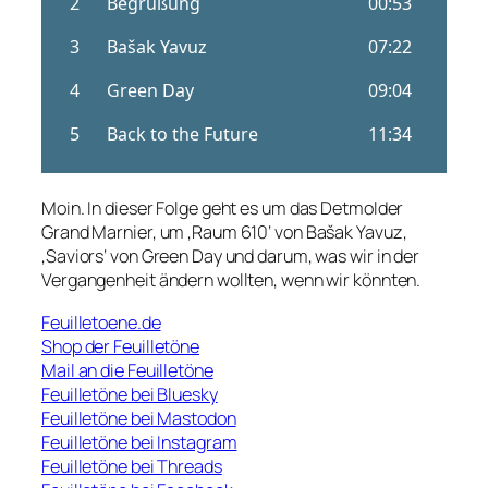
Moin. In dieser Folge geht es um das Detmolder
Grand Marnier, um ‚Raum 610‘ von Bašak Yavuz,
‚Saviors‘ von Green Day und darum, was wir in der
Vergangenheit ändern wollten, wenn wir könnten.
Feuilletoene.de
Shop der Feuilletöne
Mail an die Feuilletöne
Feuilletöne bei Bluesky
Feuilletöne bei Mastodon
Feuilletöne bei Instagram
Feuilletöne bei Threads