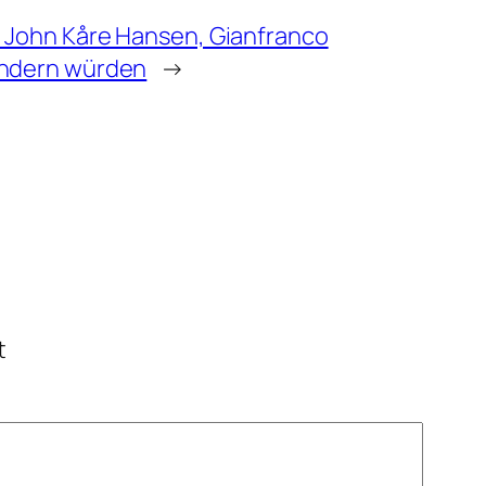
, John Kåre Hansen, Gianfranco
ändern würden
→
t