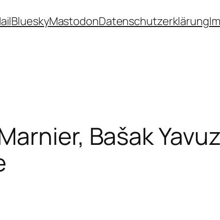
ail
Bluesky
Mastodon
Datenschutzerklärung
I
Marnier, Bašak Yavuz
e