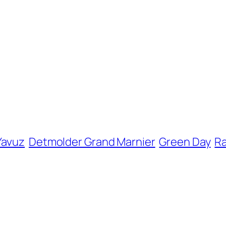
Yavuz
Detmolder Grand Marnier
Green Day
R