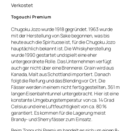
Verkostet
Togouchi Premium
Chugoku Jozo wurde 1918 gegründet. 1963 wurde
mit der Herstellung von Sake begonnen, was bis
heute auch die Spirituose ist, für die Chugoku Jozo
hauptächlich bekannt ist. Die Whiskyherstellung
wurde 1990 gestartet und spielt eine eher
untergeordnete Rolle. Das Unternehmen verfügt
auch gar nicht über eine Brennerei. Grain wird aus
Kanada, Malt aus Schottland importiert. Danach
folgt die Reifung und das Blending vor Ort. Die
Fässer werden in einem nicht fertig gestellten, 361 m
langen Eisenbahntunnel untergebracht. Hier ist eine
konstante Umgebungstemperatur von ca. 14 Grad
Celsius und eine Luftfeuchtigkeit von ca. 80 %
garantiert. Es kommen für die Lagerung meist
Brandy- und Sherryfässer zum Einsatz.
Beim Togouchi Premium handelt es sich um einen 8-