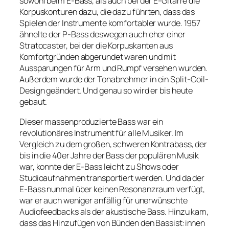
sowohl beim E-Bass, als auch bei der E-Gitarre die
Korpuskonturen dazu, die dazu führten, dass das
Spielen der Instrumente komfortabler wurde. 1957
ähnelte der P-Bass deswegen auch eher einer
Stratocaster, bei der die Korpuskanten aus
Komfortgründen abgerundet waren und mit
Aussparungen für Arm und Rumpf versehen wurden.
Außerdem wurde der Tonabnehmer in ein Split-Coil-
Design geändert. Und genau so wird er bis heute
gebaut.
Dieser massenproduzierte Bass war ein
revolutionäres Instrument für alle Musiker. Im
Vergleich zu dem großen, schweren Kontrabass, der
bis in die 40er Jahre der Bass der populären Musik
war, konnte der E-Bass leicht zu Shows oder
Studioaufnahmen transportiert werden. Und da der
E-Bass nunmal über keinen Resonanzraum verfügt,
war er auch weniger anfällig für unerwünschte
Audiofeedbacks als der akustische Bass. Hinzu kam,
dass das Hinzufügen von Bünden den Bassist:innen