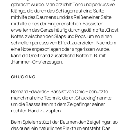
gebracht wurde. Man erziehlt Töne und perkussive
Klänge, die durch das Schlagen auf eine Saite
mithilfe des Daumens und das Reißen einer Saite
mithilfe eines der Finger enstehen. Bassisten
erweitern das Ganze häufig durch gedämpfte ‚Ghost
Notes‘ zwischen den Slaps und Pops, um so einen
schnellen percussiven Effekt zu erzielen. Nachdem
eine Note angeschlagen oder angerissen wurde,
kann die Greifhand zusätzliche Noten z. B. mit
‚Hammer-Ons‘ erzeugen.
CHUCKING
Bernard Edwards – Bassist von Chic – benutzte
manchmal eine Technik, die er ‚Chucking‘ nannte,
um die Basssaiten mit dem Zeigefinger seiner
rechten Hand zu zupfen.
Beim Spielen stützt der Daumen den Zeigefinger, so
das quasi ein natürliches Plektrum entsteht. Das