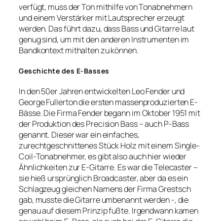
verfügt, muss der Ton mithilfe von Tonabnehmern
und einem Verstärker mit Lautsprecher erzeugt
werden. Das führt dazu, dass Bass und Gitarre laut
genug sind, um mit den anderen Instrumenten im
Bandkontext mithalten zu können.
Geschichte des E-Basses
In den 50er Jahren entwickelten Leo Fender und
George Fullerton die ersten massenproduzierten E-
Bässe. Die Firma Fender begann im Oktober 1951 mit
der Produktion des Precision Bass – auch P-Bass
genannt. Dieser war ein einfaches,
zurechtgeschnittenes Stück Holz mit einem Single-
Coil-Tonabnehmer, es gibt also auch hier wieder
Ähnlichkeiten zur E-Gitarre. Es war die Telecaster –
sie hieß ursprünglich Broadcaster, aber da es ein
Schlagzeug gleichen Namens der Firma Grestsch
gab, musste die Gitarre umbenannt werden -, die
genau auf diesem Prinzip fußte. Irgendwann kamen