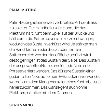
PALM-MUTING
Palm-Muting ist eine weit verbreitete Art den Bass
zu spielen. Der Handballen der Hand, die das
Plektrum hält, ruht beim Spiel auf der Brücke und
hält damit die Saiten davon ab frei zu schwingen,
wodurch das Sustain verkürzt wird. Je stärker man
die Handfläche niederdrückt oder je mehr
Saitenbereich von der Handfläche berührt wird,
desto geringer ist das Sustain der Saite. Das Sustain
der ausgewählten Note kann für jede Note oder
Phrase variiert werden. Das kürzere Sustain einer
gedämpften Note auf einem E-Bass kann verwendet
werden, um dem Klangcharakter eines Kontrabasses
näherzukommen. Das Ganze geht auch ohne
Plektrum, nämlich mit dem Daumen.
STRUMMING