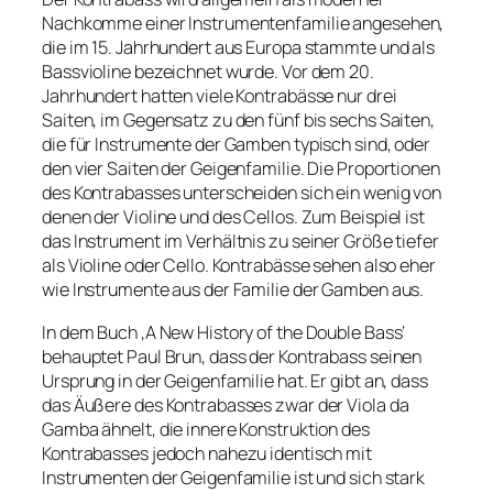
Nachkomme einer Instrumentenfamilie angesehen,
die im 15. Jahrhundert aus Europa stammte und als
Bassvioline bezeichnet wurde. Vor dem 20.
Jahrhundert hatten viele Kontrabässe nur drei
Saiten, im Gegensatz zu den fünf bis sechs Saiten,
die für Instrumente der Gamben typisch sind, oder
den vier Saiten der Geigenfamilie. Die Proportionen
des Kontrabasses unterscheiden sich ein wenig von
denen der Violine und des Cellos. Zum Beispiel ist
das Instrument im Verhältnis zu seiner Größe tiefer
als Violine oder Cello. Kontrabässe sehen also eher
wie Instrumente aus der Familie der Gamben aus.
In dem Buch ‚A New History of the Double Bass‘
behauptet Paul Brun, dass der Kontrabass seinen
Ursprung in der Geigenfamilie hat. Er gibt an, dass
das Äußere des Kontrabasses zwar der Viola da
Gamba ähnelt, die innere Konstruktion des
Kontrabasses jedoch nahezu identisch mit
Instrumenten der Geigenfamilie ist und sich stark