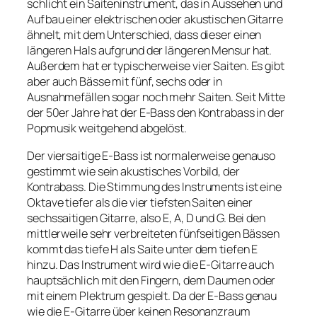
schlicht ein Saiteninstrument, das in Aussehen und
Aufbau einer elektrischen oder akustischen Gitarre
ähnelt, mit dem Unterschied, dass dieser einen
längeren Hals aufgrund der längeren Mensur hat.
Außerdem hat er typischerweise vier Saiten. Es gibt
aber auch Bässe mit fünf, sechs oder in
Ausnahmefällen sogar noch mehr Saiten. Seit Mitte
der 50er Jahre hat der E-Bass den Kontrabass in der
Popmusik weitgehend abgelöst.
Der viersaitige E-Bass ist normalerweise genauso
gestimmt wie sein akustisches Vorbild, der
Kontrabass. Die Stimmung des Instruments ist eine
Oktave tiefer als die vier tiefsten Saiten einer
sechssaitigen Gitarre, also E, A, D und G. Bei den
mittlerweile sehr verbreiteten fünfseitigen Bässen
kommt das tiefe H als Saite unter dem tiefen E
hinzu. Das Instrument wird wie die E-Gitarre auch
hauptsächlich mit den Fingern, dem Daumen oder
mit einem Plektrum gespielt. Da der E-Bass genau
wie die E-Gitarre über keinen Resonanzraum