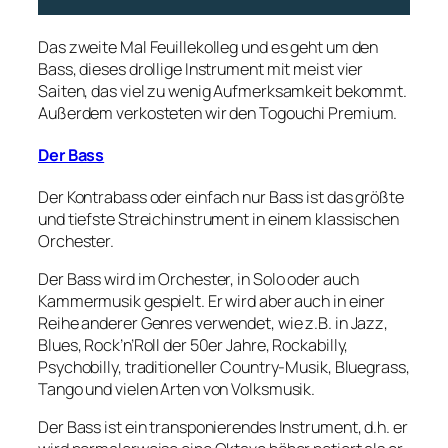
Das zweite Mal Feuillekolleg und es geht um den
Bass, dieses drollige Instrument mit meist vier
Saiten, das viel zu wenig Aufmerksamkeit bekommt.
Außerdem verkosteten wir den Togouchi Premium.
Der Bass
Der Kontrabass oder einfach nur Bass ist das größte
und tiefste Streichinstrument in einem klassischen
Orchester.
Der Bass wird im Orchester, in Solo oder auch
Kammermusik gespielt. Er wird aber auch in einer
Reihe anderer Genres verwendet, wie z.B. in Jazz,
Blues, Rock’n’Roll der 50er Jahre, Rockabilly,
Psychobilly, traditioneller Country-Musik, Bluegrass,
Tango und vielen Arten von Volksmusik.
Der Bass ist ein transponierendes Instrument, d.h. er