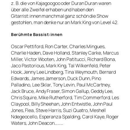
z. B. die von Kajagoogoo oder Duran Duran waren
über alle Zweifel erhaben und haben den
Gitarrist:innen manchmal ganz schön die Show
gestohlen, man denke nur an Mark King von Level 42.
Berühmte Bassist:innen
Oscar Pettiford, Ron Carter, Charles Mingues,
Charlie Haden, Dave Holland, Stanley Carke, Marcus
Miller, Victor Wooten, John Patitucci, Richard Bona,
Jaco Pastorious, Mark King, Tal Wilkenfeld, Peter
Hook, Jenny Lee Lindberg, Tina Weymouth, Bernard
Edwards, James Jamerson, Duck Dunn, Pino
Palladino, Lee Sklar, Tony Levin, Paul McCartney,
Jack Bruce, Andy Fraser, Simon Gallup, Geddy Lee,
Chris Squire, Mike Rutherford, Tim Commerford, Les
Claypool, Billy Sheehan, John Entwistle, John Paul
Jones, Flea, Steve Harris, Suzi Quatro, Meshell
Ndegeocello, Esperanza Spalding, Carol Kaye, Roger
Waters, John Deacon………