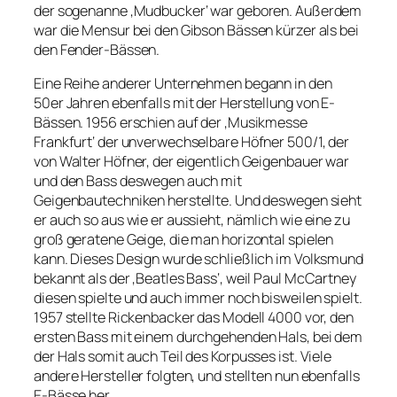
der sogenanne ‚Mudbucker‘ war geboren. Außerdem
war die Mensur bei den Gibson Bässen kürzer als bei
den Fender-Bässen.
Eine Reihe anderer Unternehmen begann in den
50er Jahren ebenfalls mit der Herstellung von E-
Bässen. 1956 erschien auf der ‚Musikmesse
Frankfurt‘ der unverwechselbare Höfner 500/1, der
von Walter Höfner, der eigentlich Geigenbauer war
und den Bass deswegen auch mit
Geigenbautechniken herstellte. Und deswegen sieht
er auch so aus wie er aussieht, nämlich wie eine zu
groß geratene Geige, die man horizontal spielen
kann. Dieses Design wurde schließlich im Volksmund
bekannt als der ‚Beatles Bass‘, weil Paul McCartney
diesen spielte und auch immer noch bisweilen spielt.
1957 stellte Rickenbacker das Modell 4000 vor, den
ersten Bass mit einem durchgehenden Hals, bei dem
der Hals somit auch Teil des Korpusses ist. Viele
andere Hersteller folgten, und stellten nun ebenfalls
E-Bässe her.