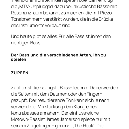
Tremolo‘ einführte. In den späten 80er Jahren trug
die ‚MTV-Unplugged‘ dazu bei, akustische Bässe mit
Resonanzraum bekannt zu machen, die mit Piezo-
Tonabnehmern verstärkt wurden, die in die Brücke
des Instruments verbaut sind.
Und heute gibt es alles. Für alle Bassist:innen den
richtigen Bass.
Der Bass und die verschiedenen Arten, ihn zu
spielen
ZUPFEN
Zupfen ist die häufigste Bass-Technik. Dabei werden
die Saiten mit dem Daumen oder den Fingern
gezupft. Der resultierende Ton kann sich je nach
verwendeter Verstärkung dem Klang eines
Kontrabasses annähern. Der einflussreiche
Motown-Bassist James Jamerson spielte nur mit
seinem Zeigefinger – genannt ‚The Hook‘; Die