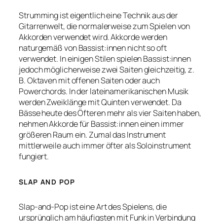
Strumming ist eigentlich eine Technik aus der
Gitarrenwelt, die normalerweise zum Spielen von
Akkorden verwendet wird. Akkorde werden
naturgemäß von Bassist:innen nicht so oft
verwendet. In einigen Stilen spielen Bassist:innen
jedoch möglicherweise zwei Saiten gleichzeitig, z.
B. Oktaven mit offenen Saiten oder auch
Powerchords. In der lateinamerikanischen Musik
werden Zweiklänge mit Quinten verwendet. Da
Bässe heute des Öfteren mehr als vier Saiten haben,
nehmen Akkorde für Bassist:innen einen immer
größeren Raum ein. Zumal das Instrument
mittlerweile auch immer öfter als Soloinstrument
fungiert.
SLAP AND POP
Slap-and-Pop ist eine Art des Spielens, die
ursprünglich am häufigsten mit Funk in Verbindung