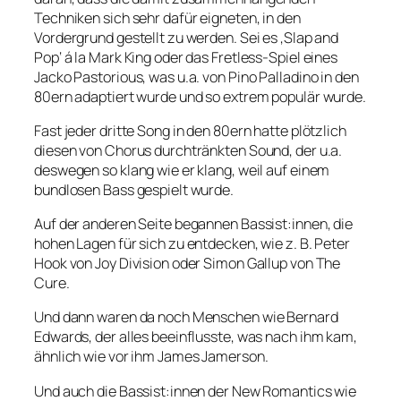
Techniken sich sehr dafür eigneten, in den
Vordergrund gestellt zu werden. Sei es ‚Slap and
Pop‘ á la Mark King oder das Fretless-Spiel eines
Jacko Pastorious, was u.a. von Pino Palladino in den
80ern adaptiert wurde und so extrem populär wurde.
Fast jeder dritte Song in den 80ern hatte plötzlich
diesen von Chorus durchtränkten Sound, der u.a.
deswegen so klang wie er klang, weil auf einem
bundlosen Bass gespielt wurde.
Auf der anderen Seite begannen Bassist:innen, die
hohen Lagen für sich zu entdecken, wie z. B. Peter
Hook von Joy Division oder Simon Gallup von The
Cure.
Und dann waren da noch Menschen wie Bernard
Edwards, der alles beeinflusste, was nach ihm kam,
ähnlich wie vor ihm James Jamerson.
Und auch die Bassist:innen der New Romantics wie