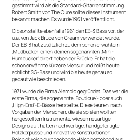
gestimmt wird als die Standard-Gitarrenstimmung.
Robert Smith von The Cure sollte dieses Instrument
bekannt machen. Es wurde 1961 veröffentlicht.
Gibson stellte ebenfalls 1961 den EB-3 Bass vor, der
u.a. von Jack Bruce von Cream verwendet wurde.
Der EB-3 hat zusätzlich zu dem schon erwähtem
‚Mudbucker‘ einen kleinen sogenannten ‚Mini-
Humbucker‘ direkt neben der Brücke. Er hat die
schon erwähnte kürzere Mensur und heißt heute
schlicht SG-Bass und wird bis heute genau so
gebaut wie beschrieben.
1971 wurde die Firma Alembic gegründet. Das war die
erste Firma, die sogenannte ‚Boutique‘- oder auch
‚High-End‘-E-Bässe herstellte. Diese teuren, nach
Vorgaben der Menschen, die sie spielen wollten
hergestellten Instrumente, wiesen neuartige
Designs auf, hatten hochwertige, handgefertigte
Holzkorpusse und innovative Konstruktionen.
Beispielweise durchgehende Hälse bestehend aus