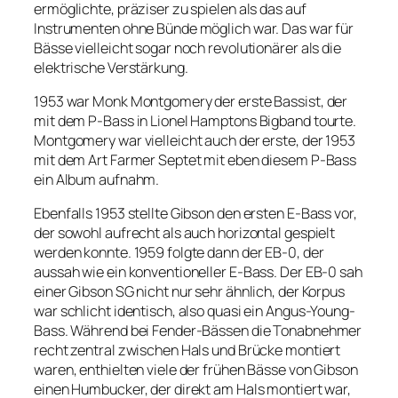
ermöglichte, präziser zu spielen als das auf
Instrumenten ohne Bünde möglich war. Das war für
Bässe vielleicht sogar noch revolutionärer als die
elektrische Verstärkung.
1953 war Monk Montgomery der erste Bassist, der
mit dem P-Bass in Lionel Hamptons Bigband tourte.
Montgomery war vielleicht auch der erste, der 1953
mit dem Art Farmer Septet mit eben diesem P-Bass
ein Album aufnahm.
Ebenfalls 1953 stellte Gibson den ersten E-Bass vor,
der sowohl aufrecht als auch horizontal gespielt
werden konnte. 1959 folgte dann der EB-0, der
aussah wie ein konventioneller E-Bass. Der EB-0 sah
einer Gibson SG nicht nur sehr ähnlich, der Korpus
war schlicht identisch, also quasi ein Angus-Young-
Bass. Während bei Fender-Bässen die Tonabnehmer
recht zentral zwischen Hals und Brücke montiert
waren, enthielten viele der frühen Bässe von Gibson
einen Humbucker, der direkt am Hals montiert war,