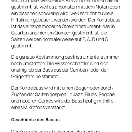
wird normalerweise eine Oktave höher notiert als er
gestimmt ist, weil es ansonsten mit dem Notenlesen
ein bisschen schwierig wird, weil schlicht zu viele
Hilfslinien gebaucht werden würden. Der Kontrabass
ist das einzige moderne Streichinstrument, das in
Quarten und nicht in Quinten gestimmt ist, die
Saiten werden normalerweise auf E, A, D und G
gestimmt.
Die genaue Abstammung des Instruments ist immer
noch umstritten. Die Wissenschaftler sind sich
uneinig, ob der Bass aus der Gamben- oder der
Geigenfamilie stammt.
Der Kontrabass wird mit einem Bogen oder durch
Zupfen der Saiten gespielt. In Jazz, Blues, Reggae
und neueren Genres wird der Bass häufig mithilfe
eines Mikrofons verstärkt.
Geschichte des Basses
Der Kontrabass wird allgemein als moderner