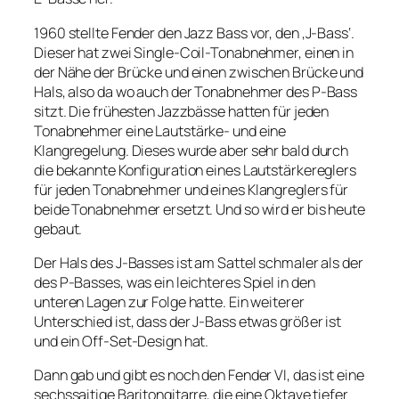
1960 stellte Fender den Jazz Bass vor, den ‚J-Bass‘.
Dieser hat zwei Single-Coil-Tonabnehmer, einen in
der Nähe der Brücke und einen zwischen Brücke und
Hals, also da wo auch der Tonabnehmer des P-Bass
sitzt. Die frühesten Jazzbässe hatten für jeden
Tonabnehmer eine Lautstärke- und eine
Klangregelung. Dieses wurde aber sehr bald durch
die bekannte Konfiguration eines Lautstärkereglers
für jeden Tonabnehmer und eines Klangreglers für
beide Tonabnehmer ersetzt. Und so wird er bis heute
gebaut.
Der Hals des J-Basses ist am Sattel schmaler als der
des P-Basses, was ein leichteres Spiel in den
unteren Lagen zur Folge hatte. Ein weiterer
Unterschied ist, dass der J-Bass etwas größer ist
und ein Off-Set-Design hat.
Dann gab und gibt es noch den Fender VI, das ist eine
sechssaitige Baritongitarre, die eine Oktave tiefer