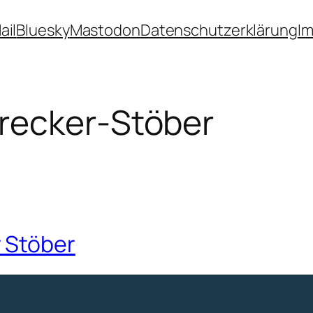
ail
Bluesky
Mastodon
Datenschutzerklärung
I
recker-Stöber
 Stöber