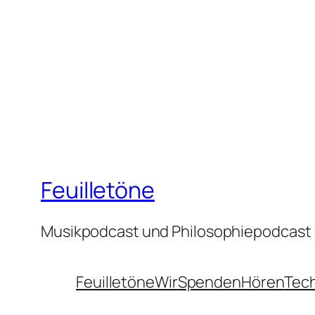
Feuilletöne
Musikpodcast und Philosophiepodcast
Feuilletöne
Wir
Spenden
Hören
Tec