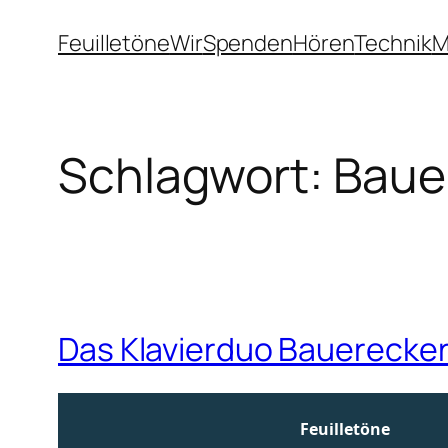
Zum
Feuilletöne
Wir
Spenden
Hören
Technik
M
Inhalt
springen
Schlagwort:
Baue
Das Klavierduo Bauerecker